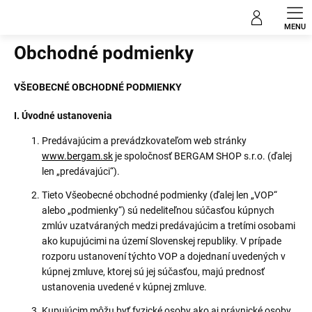
Prejsť
na
Domov
obsah
Obchodné podmienky
VŠEOBECNÉ OBCHODNÉ PODMIENKY
I. Úvodné ustanovenia
Predávajúcim a prevádzkovateľom web stránky
www.bergam.sk
je spoločnosť BERGAM SHOP s.r.o. (ďalej
len „predávajúci“).
Tieto Všeobecné obchodné podmienky (ďalej len „VOP“
alebo „podmienky“) sú nedeliteľnou súčasťou kúpnych
zmlúv uzatváraných medzi predávajúcim a tretími osobami
ako kupujúcimi na území Slovenskej republiky. V prípade
rozporu ustanovení týchto VOP a dojednaní uvedených v
kúpnej zmluve, ktorej sú jej súčasťou, majú prednosť
ustanovenia uvedené v kúpnej zmluve.
Kupujúcim môžu byť fyzické osoby ako aj právnické osoby