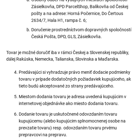
Zásielkovňa, DPD ParcelShop, Balíkovňa od Českej
pošty a na adrese: Horná Počernice, Do Čertous
2634/7, Hala H1, rampa č. 6;
Doručenie prostredníctvom dopravných spoločností
Česká Pošta, DPD, GLS, Zásielkovňa.
Tovar je možné doručiť iba v rámci Českej a Slovenskej republiky,
dálej Rakúska, Nemecka, Talianska, Slovinska a Maďarska.
Predávajúci si vyhradzuje právo meniť dodacie podmienky
tovaru v prípade dodatočných požiadaviek kupujúceho, ak
tieto budú akceptované zo strany predávajúceho.
Miestom dodania tovaru je adresa uvedená kupujúcim v
internetovej objednávke ako miesto dodania tovaru.
Dodanie tovaru je uskutočnené odovzdaním tovaru
kupujúcemu (alebo kupujúcim splnomocnenej osobe na
prevzatie tovaru) resp. odovzdaním tovaru prvému
prepravcovi na prepravu.