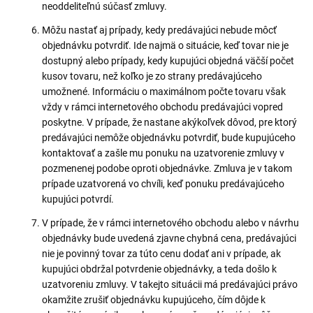
neoddeliteľnú súčasť zmluvy.
Môžu nastať aj prípady, kedy predávajúci nebude môcť
objednávku potvrdiť. Ide najmä o situácie, keď tovar nie je
dostupný alebo prípady, kedy kupujúci objedná väčší počet
kusov tovaru, než koľko je zo strany predávajúceho
umožnené. Informáciu o maximálnom počte tovaru však
vždy v rámci internetového obchodu predávajúci vopred
poskytne. V prípade, že nastane akýkoľvek dôvod, pre ktorý
predávajúci nemôže objednávku potvrdiť, bude kupujúceho
kontaktovať a zašle mu ponuku na uzatvorenie zmluvy v
pozmenenej podobe oproti objednávke. Zmluva je v takom
prípade uzatvorená vo chvíli, keď ponuku predávajúceho
kupujúci potvrdí.
V prípade, že v rámci internetového obchodu alebo v návrhu
objednávky bude uvedená zjavne chybná cena, predávajúci
nie je povinný tovar za túto cenu dodať ani v prípade, ak
kupujúci obdržal potvrdenie objednávky, a teda došlo k
uzatvoreniu zmluvy. V takejto situácii má predávajúci právo
okamžite zrušiť objednávku kupujúceho, čím dôjde k