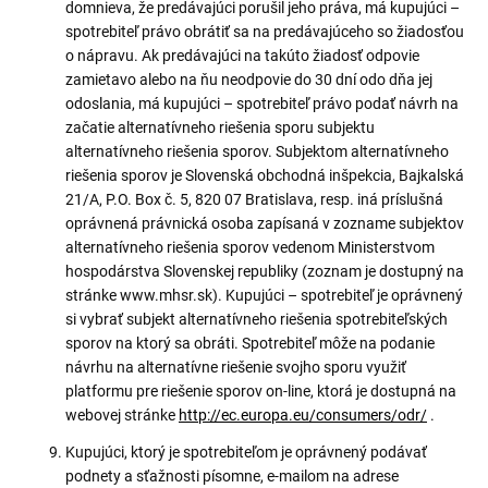
domnieva, že predávajúci porušil jeho práva, má kupujúci –
spotrebiteľ právo obrátiť sa na predávajúceho so žiadosťou
o nápravu. Ak predávajúci na takúto žiadosť odpovie
zamietavo alebo na ňu neodpovie do 30 dní odo dňa jej
odoslania, má kupujúci – spotrebiteľ právo podať návrh na
začatie alternatívneho riešenia sporu subjektu
alternatívneho riešenia sporov. Subjektom alternatívneho
riešenia sporov je Slovenská obchodná inšpekcia, Bajkalská
21/A, P.O. Box č. 5, 820 07 Bratislava, resp. iná príslušná
oprávnená právnická osoba zapísaná v zozname subjektov
alternatívneho riešenia sporov vedenom Ministerstvom
hospodárstva Slovenskej republiky (zoznam je dostupný na
stránke www.mhsr.sk). Kupujúci – spotrebiteľ je oprávnený
si vybrať subjekt alternatívneho riešenia spotrebiteľských
sporov na ktorý sa obráti. Spotrebiteľ môže na podanie
návrhu na alternatívne riešenie svojho sporu využiť
platformu pre riešenie sporov on-line, ktorá je dostupná na
webovej stránke
http://ec.europa.eu/consumers/odr/
.
Kupujúci, ktorý je spotrebiteľom je oprávnený podávať
podnety a sťažnosti písomne, e-mailom na adrese