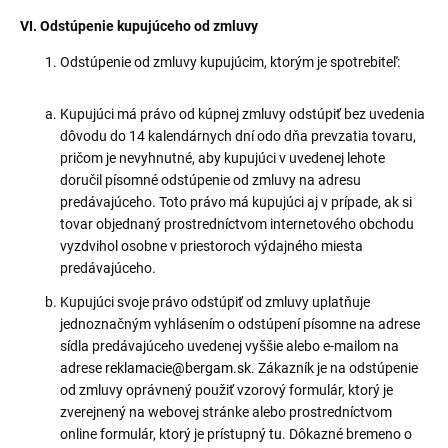
VI. Odstúpenie kupujúceho od zmluvy
Odstúpenie od zmluvy kupujúcim, ktorým je spotrebiteľ:
Kupujúci má právo od kúpnej zmluvy odstúpiť bez uvedenia
dôvodu do 14 kalendárnych dní odo dňa prevzatia tovaru,
pričom je nevyhnutné, aby kupujúci v uvedenej lehote
doručil písomné odstúpenie od zmluvy na adresu
predávajúceho. Toto právo má kupujúci aj v prípade, ak si
tovar objednaný prostredníctvom internetového obchodu
vyzdvihol osobne v priestoroch výdajného miesta
predávajúceho.
Kupujúci svoje právo odstúpiť od zmluvy uplatňuje
jednoznačným vyhlásením o odstúpení písomne na adrese
sídla predávajúceho uvedenej vyššie alebo e-mailom na
adrese
reklamacie@bergam.sk
. Zákazník je na odstúpenie
od zmluvy oprávnený použiť vzorový formulár, ktorý je
zverejnený na webovej stránke alebo prostredníctvom
online formulár, ktorý je prístupný
tu
. Dôkazné bremeno o