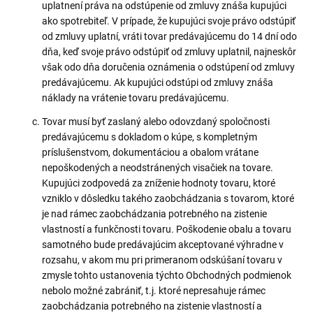
uplatnení práva na odstúpenie od zmluvy znáša kupujúci
ako spotrebiteľ. V prípade, že kupujúci svoje právo odstúpiť
od zmluvy uplatní, vráti tovar predávajúcemu do 14 dní odo
dňa, keď svoje právo odstúpiť od zmluvy uplatnil, najneskôr
však odo dňa doručenia oznámenia o odstúpení od zmluvy
predávajúcemu. Ak kupujúci odstúpi od zmluvy znáša
náklady na vrátenie tovaru predávajúcemu.
Tovar musí byť zaslaný alebo odovzdaný spoločnosti
predávajúcemu s dokladom o kúpe, s kompletným
príslušenstvom, dokumentáciou a obalom vrátane
nepoškodených a neodstránených visačiek na tovare.
Kupujúci zodpovedá za zníženie hodnoty tovaru, ktoré
vzniklo v dôsledku takého zaobchádzania s tovarom, ktoré
je nad rámec zaobchádzania potrebného na zistenie
vlastností a funkčnosti tovaru. Poškodenie obalu a tovaru
samotného bude predávajúcim akceptované výhradne v
rozsahu, v akom mu pri primeranom odskúšaní tovaru v
zmysle tohto ustanovenia týchto Obchodných podmienok
nebolo možné zabrániť, t.j. ktoré nepresahuje rámec
zaobchádzania potrebného na zistenie vlastností a