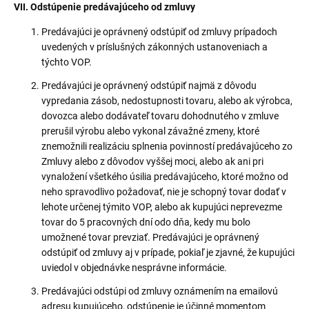
VII. Odstúpenie predávajúceho od zmluvy
Predávajúci je oprávnený odstúpiť od zmluvy prípadoch
uvedených v príslušných zákonných ustanoveniach a
týchto VOP.
Predávajúci je oprávnený odstúpiť najmä z dôvodu
vypredania zásob, nedostupnosti tovaru, alebo ak výrobca,
dovozca alebo dodávateľ tovaru dohodnutého v zmluve
prerušil výrobu alebo vykonal závažné zmeny, ktoré
znemožnili realizáciu splnenia povinností predávajúceho zo
Zmluvy alebo z dôvodov vyššej moci, alebo ak ani pri
vynaložení všetkého úsilia predávajúceho, ktoré možno od
neho spravodlivo požadovať, nie je schopný tovar dodať v
lehote určenej týmito VOP, alebo ak kupujúci neprevezme
tovar do 5 pracovných dní odo dňa, kedy mu bolo
umožnené tovar prevziať. Predávajúci je oprávnený
odstúpiť od zmluvy aj v prípade, pokiaľ je zjavné, že kupujúci
uviedol v objednávke nesprávne informácie.
Predávajúci odstúpi od zmluvy oznámením na emailovú
adresu kupujúceho, odstúpenie je účinné momentom