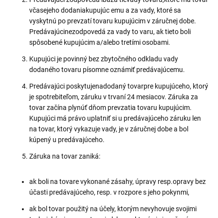
včasejeho dodaniakupujúc emu a za vady, ktoré sa
vyskytnú po prevzatí tovaru kupujúcim v záručnej dobe.
Predávajúcinezodpovedá za vady to varu, ak tieto boli
spôsobené kupujúcim a/alebo tretími osobami.
Kupujúci je povinný bez zbytočného odkladu vady
dodaného tovaru písomne oznámiť predávajúcemu.
Predávajúci poskytujenadodaný tovarpre kupujúceho, ktorý
je spotrebiteľom, záruku v trvaní 24 mesiacov. Záruka za
tovar začína plynúť dňom prevzatia tovaru kupujúcim.
Kupujúci má právo uplatniť si u predávajúceho záruku len
na tovar, ktorý vykazuje vady, je v záručnej dobe a bol
kúpený u predávajúceho.
Záruka na tovar zaniká:
ak boli na tovare vykonané zásahy, úpravy resp.opravy bez
účasti predávajúceho, resp. v rozpore s jeho pokynmi,
ak bol tovar použitý na účely, ktorým nevyhovuje svojimi