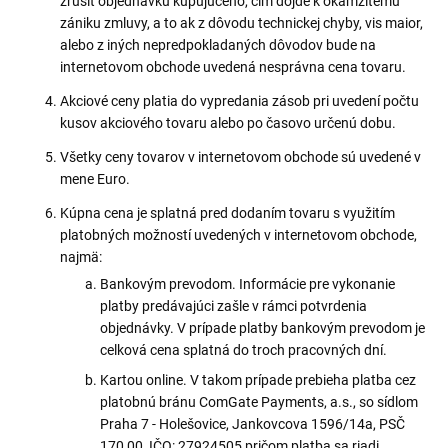
zrušiť objednávku kupujúceho, čím dôjde k okamžitému
zániku zmluvy, a to ak z dôvodu technickej chyby, vis maior,
alebo z iných nepredpokladaných dôvodov bude na
internetovom obchode uvedená nesprávna cena tovaru.
Akciové ceny platia do vypredania zásob pri uvedení počtu
kusov akciového tovaru alebo po časovo určenú dobu.
Všetky ceny tovarov v internetovom obchode sú uvedené v
mene Euro.
Kúpna cena je splatná pred dodaním tovaru s využitím
platobných možností uvedených v internetovom obchode,
najmä:
Bankovým prevodom. Informácie pre vykonanie
platby predávajúci zašle v rámci potvrdenia
objednávky. V prípade platby bankovým prevodom je
celková cena splatná do troch pracovných dní.
Kartou online. V takom prípade prebieha platba cez
platobnú bránu ComGate Payments, a.s., so sídlom
Praha 7 - Holešovice, Jankovcova 1596/14a, PSČ
170 00, IČO: 27924505 pričom platba sa riadi