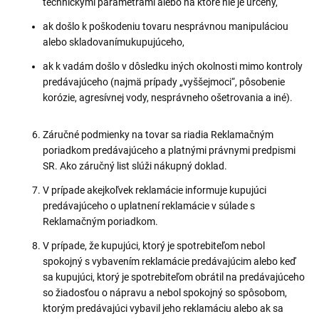
technickými parametrami alebo na ktoré nie je určený,
ak došlo k poškodeniu tovaru nesprávnou manipuláciou
alebo skladovanímukupujúceho,
ak k vadám došlo v dôsledku iných okolnosti mimo kontroly
predávajúceho (najmä prípady „vyššejmoci“, pôsobenie
korózie, agresívnej vody, nesprávneho ošetrovania a iné).
Záručné podmienky na tovar sa riadia Reklamačným
poriadkom predávajúceho a platnými právnymi predpismi
SR. Ako záručný list slúži nákupný doklad.
V prípade akejkoľvek reklamácie informuje kupujúci
predávajúceho o uplatnení reklamácie v súlade s
Reklamačným poriadkom.
V prípade, že kupujúci, ktorý je spotrebiteľom nebol
spokojný s vybavením reklamácie predávajúcim alebo keď
sa kupujúci, ktorý je spotrebiteľom obrátil na predávajúceho
so žiadosťou o nápravu a nebol spokojný so spôsobom,
ktorým predávajúci vybavil jeho reklamáciu alebo ak sa