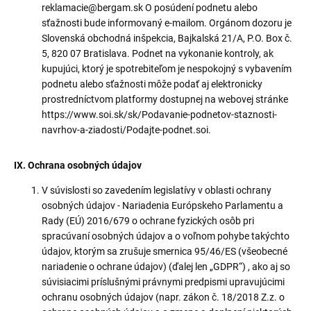
reklamacie@bergam.sk O posúdení podnetu alebo
sťažnosti bude informovaný e-mailom. Orgánom dozoru je
Slovenská obchodná inšpekcia, Bajkalská 21/A, P.O. Box č.
5, 820 07 Bratislava. Podnet na vykonanie kontroly, ak
kupujúci, ktorý je spotrebiteľom je nespokojný s vybavením
podnetu alebo sťažnosti môže podať aj elektronicky
prostredníctvom platformy dostupnej na webovej stránke
https://www.soi.sk/sk/Podavanie-podnetov-staznosti-
navrhov-a-ziadosti/Podajte-podnet.soi.
IX. Ochrana osobných údajov
V súvislosti so zavedením legislatívy v oblasti ochrany
osobných údajov - Nariadenia Európskeho Parlamentu a
Rady (EÚ) 2016/679 o ochrane fyzických osôb pri
spracúvaní osobných údajov a o voľnom pohybe takýchto
údajov, ktorým sa zrušuje smernica 95/46/ES (všeobecné
nariadenie o ochrane údajov) (ďalej len „GDPR“) , ako aj so
súvisiacimi príslušnými právnymi predpismi upravujúcimi
ochranu osobných údajov (napr. zákon č. 18/2018 Z.z. o