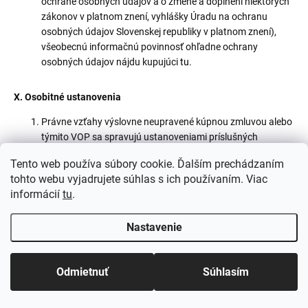
ochrane osobných údajov a o zmene a doplnení niektorých
zákonov v platnom znení, vyhlášky Úradu na ochranu
osobných údajov Slovenskej republiky v platnom znení),
všeobecnú informačnú povinnosť ohľadne ochrany
osobných údajov nájdu kupujúci
tu
.
X. Osobitné ustanovenia
Právne vzťahy výslovne neupravené kúpnou zmluvou alebo
týmito VOP sa spravujú ustanoveniami príslušných
všeobecných právnych predpisov platných na území
Tento web používa súbory cookie. Ďalším prechádzaním
Slovenskej republiky. Zmluvné strany sa dohodli, že o
tohto webu vyjadrujete súhlas s ich používaním. Viac
všetkých sporoch a nárokoch vyplývajúcich z tejto zmluvy
informácií
tu
.
budú rozhodovať slovenské súdy.
Písomnosti a správy doručované prostredníctvom emailu
Nastavenie
sa považujú za doručené momentom úspešného odoslania
emailovej správy z emailovej schránky odosielateľa na
emailovú adresu prijímateľa, okrem prípadu ak server
Odmietnuť
Súhlasím
odosielateľa doručí odosielateľovi správu o nemožnosti
doručenia zasielanej emailovej správy prijímateľovi.