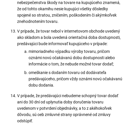
nebezpečenstva škody na tovare na kupujúceho znamená,
že od tohto okamihu nesie kupujúci všetky dôsledky
spojené so stratou, zničením, poškodením či akýmkoľvek
znehodnotením tovaru.
V prípade, že tovar nebol v internetovom obchode uvedený
ako skladom a bola uvedená orientačná doba dostupnosti,
predávajúci bude informovať kupujúceho v prípade:
mimoriadneho výpadku výroby tovaru, pričom
oznámi novú očakávanú dobu dostupnosti alebo
informácie o tom, že nebude možné tovar dodať;
omeškanie s dodaním tovaru od dodávateľa
predávajúceho, pričom vždy oznámi novú očakávanú
dobu dodania.
V prípade, že predávajúci nebudeme schopný tovar dodať
ani do 30 dní od uplynutia doby doručenia tovaru
uvedenom v potvrdení objednávky, a to z akéhokoľvek
dôvodu, sú oeb zmluvné strany oprávnené od zmluvy
odstúpiť.