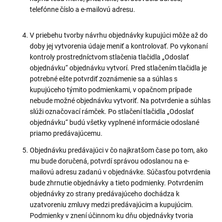
telefónne číslo a e-mailovú adresu.
V priebehu tvorby návrhu objednávky kupujúci môže až do
doby jej vytvorenia údaje meniť a kontrolovať. Po vykonaní
kontroly prostredníctvom stlačenia tlačidla „Odoslať
objednávku“ objednávku vytvorí. Pred stlačením tlačidla je
potrebné ešte potvrdiť zoznámenie sa a súhlas s
kupujúceho týmito podmienkami, v opačnom prípade
nebude možné objednávku vytvoriť. Na potvrdenie a súhlas
slúži označovací rámček. Po stlačení tlačidla „Odoslať
objednávku“ budú všetky vyplnené informácie odoslané
priamo predávajúcemu.
Objednávku predávajúci v čo najkratšom čase po tom, ako
mu bude doručená, potvrdí správou odoslanou na e-
mailovú adresu zadanú v objednávke. Súčasťou potvrdenia
bude zhrnutie objednávky a tieto podmienky. Potvrdením
objednávky zo strany predávajúceho dochádza k
uzatvoreniu zmluvy medzi predávajúcim a kupujúcim.
Podmienky v znení účinnom ku dňu objednávky tvoria