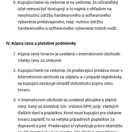
Kupujúci berie na vedomie si na vedomie, že užívateľský
účet nemusí byť dostupný, a to najmä s ohľadom na
nevyhnutnú údržbu hardwarového a softwarového
vybavenia predávajúceho, resp. nutnou údržbu
hardwarového a softwarového vybavenia tretích osôb.
IV. Kúpna cena a platobné podmienky
Kúpna cena tovarov je uvedená v internetovom obchode.
Všetky ceny sú zmluvné.
Kupujúci berie na vedomie, že predávajúci predáva tovar v
internetovom obchode za odplatu a v prípade objednávky
sa kupujúci zaväzuje uhradiť dohodnutú kúpnu cenu
tovaru.
V internetovom obchode sú uvedené aktuálne a platné
ceny. Ceny sú konečné, tzn. vrátane DPH, príp. všetkých
ďalších daní a poplatkov, ktoré musí kupujúci pre získanie
tovaru zaplatiť, to sa netýka prípadných poplatkov za
dopravné a pod. Predávajúci si vyhadzuje právo okamžite