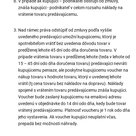
V prípade ak kupujúci – podnikateľ odstúpi od zmluvy,
znáša kupujúci - podnikateľ v celom rozsahu náklady na
vrátenie tovaru predávajúcemu
.
Nad rámec práva odstúpiť od zmluvy podľa vyššie
uvedeného predávajúci umožní kupujúcemu, ktorý je
spotrebiteľom vrátiť bez uvedenia dôvodu tovar v
predĺženej lehote 45 dní odo dňa doručenia tovaru. V
prípade vrátenia tovaru v predĺženej lehote (teda v lehote od
15 – 45 dní odo dňa doručenia tovaru) predávajúci nevráti
kupujúcemu peniaze, ale poskytne kupujúcemu voucher na
nákup tovaru v hodnote tovaru, ktorý v uvedenej lehote
vrátil (tj cena tovaru bez nákladov na dopravu). Náklady
spojené s vrátením tovaru predávajúcemu znáša kupujúci.
Voucher bude zaslaný kupujúcemu na emailovú adresu
uvedenú v objednávke do 14 dní odo dňa, kedy bude tovar
vrátený predávajúcemu. Platnosť voucheru je 1 rok odo dňa
jeho vystavenia. Ak voucher kupujúci neuplatní včas,
prepadá bez možnosti náhrady.