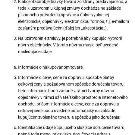
K akceptácii objednávky tovaru zo strany predávajúceho, a
teda k uzatvoreniu kúpnej zmluvy dochádza na základe
písomného potvrdenia správne a úplne vyplnenej
elektronickej objednávky elektronickou formou, t.j. e-mailom
zaslaným predávajúcim (ďalej len ,,akceptácia,,).
Na uzatvorenie zmluvy, je potrebné aby kupujúci vytvoril
návrh objednávky. V tomto návrhu musia byť uvedené
nasledujúce údaje:
Informácie o nakupovanom tovare,
Informácie o cene, cene za dopravu, spôsobe platby
celkovej ceny a požadovanom spôsobe doručenia tovaru;
tieto informácie budú zadané v rámci tvorby návrhu
objednávky v rámci užívateľského prostredia internetového
obchodu, pričom informácie o cene, cene za dopravu a
celkovej cene budú uvedené automaticky na základe
kupujúcim zvoleného tovaru a spôsobu jeho doručenia;
Identifikačné údaje kupujúceho slúžiace doručenie tovaru,
najmä teda meno, priezvisko, doručovaciu adresu,