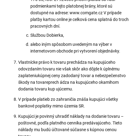
podmienkami tejto platobnej brány, ktoré sú
dostupné na adrese: www.comgate.cz V prípade
platby kartou online je celková cena splatná do troch
pracovných dní.
Službou Dobierka,
alebo iným spôsobom uvedeným na výber v
internetovom obchode pri vytvorení objednávky.
Vlastnícke právo k tovaru prechádza na kupujúceho
odovzdaním tovaru nie však skôr ako dôjde k úplnému
zaplateniukúpnej ceny zadodaný tovar a nebezpečenstvo
škody na tovareprech ádza na kupujúceho okamihom
dodania tovaru kup ujúcemu.
V prípade platieb zo zahraničia znáša kupujúci všetky
bankové poplatky mimo územia SR.
Kupujúci je povinný uhradiť náklady na dodanie tovaru –
poštovné, podľa platného cenníka predávajúceho. Tieto
náklady mu budú účtované súčasne s kúpnou cenou