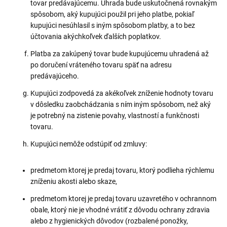
tovar predávajúcemu. Úhrada bude uskutočnená rovnakým
spôsobom, aký kupujúci použil pri jeho platbe, pokiaľ
kupujúci nesúhlasil s iným spôsobom platby, a to bez
účtovania akýchkoľvek ďalších poplatkov.
Platba za zakúpený tovar bude kupujúcemu uhradená až
po doručení vráteného tovaru späť na adresu
predávajúceho.
Kupujúci zodpovedá za akékoľvek zníženie hodnoty tovaru
v dôsledku zaobchádzania s ním iným spôsobom, než aký
je potrebný na zistenie povahy, vlastností a funkčnosti
tovaru.
Kupujúci nemôže odstúpiť od zmluvy:
predmetom ktorej je predaj tovaru, ktorý podlieha rýchlemu
zníženiu akosti alebo skaze,
predmetom ktorej je predaj tovaru uzavretého v ochrannom
obale, ktorý nie je vhodné vrátiť z dôvodu ochrany zdravia
alebo z hygienických dôvodov (rozbalené ponožky,