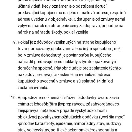
účinné v deň, kedy oznámenie o odstúpení doručí
predávajúci kupujúcemu na jeho e-mailovú adresu, resp. inú
adresu uvedenú v objednávke. Odstúpenie od zmluvy nemá
vplyv na nárok na uhradenie ceny za dopravu, prípadne na
nárok na náhradu škody, pokiaľ vznikla.
Pokiaľ je z dôvodov vzniknutých na strane kupujúceho
tovar doručovaný opakovane alebo iným spôsobom, než
bol v zmluve dohodnutý, je povinnosťou kupujúceho
nahradiť predávajúcemu náklady s týmto opakovaným
doručením spojené. Platobné údaje pre zaplatenie týchto
nákladov predávajúci zašleme na e-mailovú adresu
kupujúceho uvedenú v zmluve a sú splatné 14 dní od
zaslania e-mailu.
Vprípadeznemo žnenia či sťažen iadodávkytovaru zavin
enímtret íchosôb(štra jkyprep ravcov, zásahyorgánovco
lnejsprávya iné)alebo v prípade výskytuoko lností
objektívnej povahyznemožňujúcich dodávku („vyš šia moc“
-prírodné katastrofy, epidémie, mimoriadny stav, núdzový
stav, vojnovýstav, pol itické aekonomickérozhodnutia a