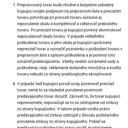
Prepravovaný tovar bude vhodne a bezpečne zabalený.
Kupujúci svojim podpisom na prepravnom liste a prevzatím
tovaru potvrdzuje pri prevzatí tovaru súčasne aj
neporušenie obalu a kompletnosť a celistvosť prebratého
tovaru. Po prevzatí tovaru je kupujúci povinný skontrolovať
neporušenosť obalu tovaru. V prípade viditeľného
poškodenia tovaru a jeho obalu je kupujúci oprávnený
neprevziať tovar a vyznačiť poznámku o poškodení tovaru v
prepravnom liste s opisom poškodenia a je povinný toto
oznámiť predávajúcemu. Všetky neskôr oznámené vady a
poškodenia, resp. reklamácie dodaného množstva a kvality
tovaru nebudú zo strany predávajúceho akceptované.
V prípade, keď kupujúci poruší svoju povinnosť prevziať
tovar, nemá to za následok porušenie povinnosti
predávajúceho tovar doručiť. Zároveň to, že tovar kupujúci
neprevezmete, nepovažuje sa to za odstúpenie od zmluvy
zo strany kupujúceho. V takom prípade vzniká právo
predávajúceho od zmluvy odstúpiť z dôvodu podstatného
porušenia zmluvy zo strany kupujúceho. Pokiaľ sa
predávajúci rozhodne toto právo využiť, je odstúpenie