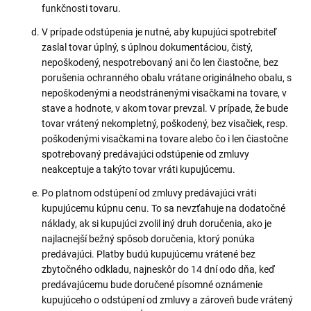
funkčnosti tovaru.
V prípade odstúpenia je nutné, aby kupujúci spotrebiteľ
zaslal tovar úplný, s úplnou dokumentáciou, čistý,
nepoškodený, nespotrebovaný ani čo len čiastočne, bez
porušenia ochranného obalu vrátane originálneho obalu, s
nepoškodenými a neodstránenými visačkami na tovare, v
stave a hodnote, v akom tovar prevzal. V prípade, že bude
tovar vrátený nekompletný, poškodený, bez visačiek, resp.
poškodenými visačkami na tovare alebo čo i len čiastočne
spotrebovaný predávajúci odstúpenie od zmluvy
neakceptuje a takýto tovar vráti kupujúcemu.
Po platnom odstúpení od zmluvy predávajúci vráti
kupujúcemu kúpnu cenu. To sa nevzťahuje na dodatočné
náklady, ak si kupujúci zvolil iný druh doručenia, ako je
najlacnejší bežný spôsob doručenia, ktorý ponúka
predávajúci. Platby budú kupujúcemu vrátené bez
zbytočného odkladu, najneskôr do 14 dní odo dňa, keď
predávajúcemu bude doručené písomné oznámenie
kupujúceho o odstúpení od zmluvy a zároveň bude vrátený