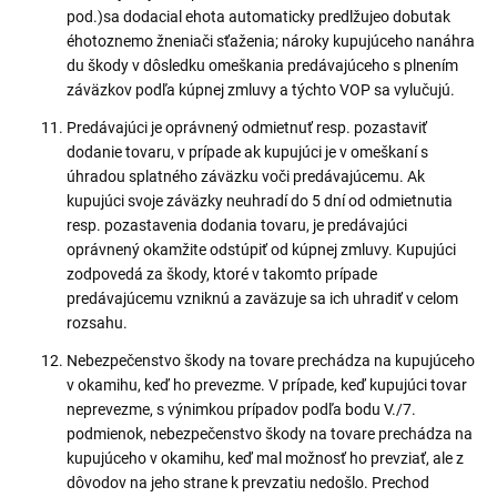
pod.)sa dodacial ehota automaticky predlžujeo dobutak
éhotoznemo žneniači sťaženia; nároky kupujúceho nanáhra
du škody v dôsledku omeškania predávajúceho s plnením
záväzkov podľa kúpnej zmluvy a týchto VOP sa vylučujú.
Predávajúci je oprávnený odmietnuť resp. pozastaviť
dodanie tovaru, v prípade ak kupujúci je v omeškaní s
úhradou splatného záväzku voči predávajúcemu. Ak
kupujúci svoje záväzky neuhradí do 5 dní od odmietnutia
resp. pozastavenia dodania tovaru, je predávajúci
oprávnený okamžite odstúpiť od kúpnej zmluvy. Kupujúci
zodpovedá za škody, ktoré v takomto prípade
predávajúcemu vzniknú a zaväzuje sa ich uhradiť v celom
rozsahu.
Nebezpečenstvo škody na tovare prechádza na kupujúceho
v okamihu, keď ho prevezme. V prípade, keď kupujúci tovar
neprevezme, s výnimkou prípadov podľa bodu V./7.
podmienok, nebezpečenstvo škody na tovare prechádza na
kupujúceho v okamihu, keď mal možnosť ho prevziať, ale z
dôvodov na jeho strane k prevzatiu nedošlo. Prechod