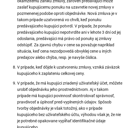
okamžitému zániku zmluvy, zároveň predávajúci môže
zaslať kupujúcemu ponuku na uzavretie novej zmluvy v
pozmenenej podobe oproti objednávke. Nová zmluva je v
takom prípade uzatvorená vo chvíli, keď ponuku
predávajúceho kupujúci potvrdí. V prípade, že ponuku
predávajúceho kupujúci nepotvrdíte ani v lehote 3 dní od jej
odoslania, predávajúci má právo od ponuky aj zmluvy
odstúpiť. Za zjavnú chybu v cene sa považuje napríklad
situácia, keď cena nezodpovedá obvyklej cene u iných
predajcov alebo chýba, resp. je navyše číslica.
V prípade, keď dôjde k uzatvoreniu zmluvy, vzniká záväzok
kupujúceho k zaplateniu celkovej ceny.
V prípade, že má kupujúci zriadený užívateľský účet, môžete
urobiť objednávku jeho prostredníctvom. Aj v takom
prípade má kupujúci povinnosť skontrolovať správnosť,
pravdivosť a úplnosť pred-vyplnených údajov. Spôsob
tvorby objednávky je však totožný, ako v prípade
kupujúceho bez užívateľského účtu, výhodou však je, že nie
je potrebné opakovane vypĺňať identifikačné údaje
kupujúceho.