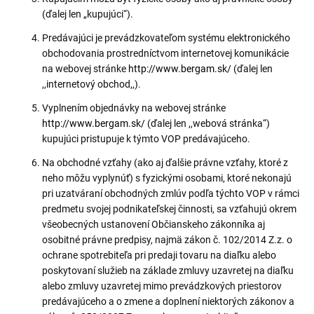
(ďalej len „kupujúci“).
Predávajúci je prevádzkovateľom systému elektronického
obchodovania prostredníctvom internetovej komunikácie
na webovej stránke
http://www.bergam.sk/
(ďalej len
,,internetový obchod,,).
Vyplnením objednávky na webovej stránke
http://www.bergam.sk/
(ďalej len ,,webová stránka“)
kupujúci pristupuje k týmto VOP predávajúceho.
Na obchodné vzťahy (ako aj ďalšie právne vzťahy, ktoré z
neho môžu vyplynúť) s fyzickými osobami, ktoré nekonajú
pri uzatváraní obchodných zmlúv podľa týchto VOP v rámci
predmetu svojej podnikateľskej činnosti, sa vzťahujú okrem
všeobecných ustanovení Občianskeho zákonníka aj
osobitné právne predpisy, najmä zákon č. 102/2014 Z.z. o
ochrane spotrebiteľa pri predaji tovaru na diaľku alebo
poskytovaní služieb na základe zmluvy uzavretej na diaľku
alebo zmluvy uzavretej mimo prevádzkových priestorov
predávajúceho a o zmene a doplnení niektorých zákonov a