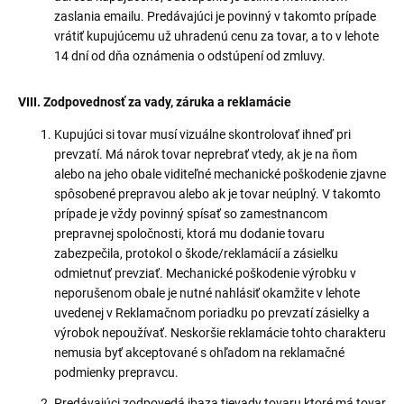
zaslania emailu. Predávajúci je povinný v takomto prípade
vrátiť kupujúcemu už uhradenú cenu za tovar, a to v lehote
14 dní od dňa oznámenia o odstúpení od zmluvy.
VIII. Zodpovednosť za vady, záruka a reklamácie
Kupujúci si tovar musí vizuálne skontrolovať ihneď pri
prevzatí. Má nárok tovar neprebrať vtedy, ak je na ňom
alebo na jeho obale viditeľné mechanické poškodenie zjavne
spôsobené prepravou alebo ak je tovar neúplný. V takomto
prípade je vždy povinný spísať so zamestnancom
prepravnej spoločnosti, ktorá mu dodanie tovaru
zabezpečila, protokol o škode/reklamácií a zásielku
odmietnuť prevziať. Mechanické poškodenie výrobku v
neporušenom obale je nutné nahlásiť okamžite v lehote
uvedenej v Reklamačnom poriadku po prevzatí zásielky a
výrobok nepoužívať. Neskoršie reklamácie tohto charakteru
nemusia byť akceptované s ohľadom na reklamačné
podmienky prepravcu.
Predávajúci zodpovedá ibaza tievady tovaru,ktoré má tovar