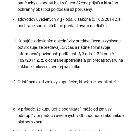
pančuchy a spodnú bielizeň nemôžeme prijať) a ktorého
ochranný obal bol po dodaní už porušený.
zdôvodov uvedených v §7 ods. 6 zákona č. 102/2014 Z.z.
oochrane spotrebiteľa pri predaji tovaru na diaľku.
Kupujúci odoslaním objednávky predávajúcemu výslovne
potvrdzuje, že predávajúci včas a riadne splnil svoje
informačné povinnosti podľa ust. § 3 ods. 1 Zákona č.
102/2014 Z. z. o ochrane spotrebiteľa pri predaji tovaru na
základe zmluvy uzavretej na diaľku.
Odstúpenie od zmluvy kupujúcim, ktorým je podnikateľ:
V prípade, že kupujúci je podnikateľ, môže od zmluvy
odstúpiť v prípadoch uvedených v Obchodnom zákonníku v
platnom znení.