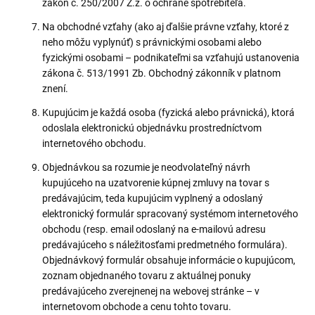
zákon č. 250/2007 Z.z. o ochrane spotrebiteľa.
Na obchodné vzťahy (ako aj ďalšie právne vzťahy, ktoré z
neho môžu vyplynúť) s právnickými osobami alebo
fyzickými osobami – podnikateľmi sa vzťahujú ustanovenia
zákona č. 513/1991 Zb. Obchodný zákonník v platnom
znení.
Kupujúcim je každá osoba (fyzická alebo právnická), ktorá
odoslala elektronickú objednávku prostredníctvom
internetového obchodu.
Objednávkou sa rozumie je neodvolateľný návrh
kupujúceho na uzatvorenie kúpnej zmluvy na tovar s
predávajúcim, teda kupujúcim vyplnený a odoslaný
elektronický formulár spracovaný systémom internetového
obchodu (resp. email odoslaný na e-mailovú adresu
predávajúceho s náležitosťami predmetného formulára).
Objednávkový formulár obsahuje informácie o kupujúcom,
zoznam objednaného tovaru z aktuálnej ponuky
predávajúceho zverejnenej na webovej stránke – v
internetovom obchode a cenu tohto tovaru.