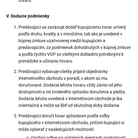
tovaru.
V. Dodacie podmienky
Predávajúci sa zaväzuje dodať kupujúcemu tovar určený
podľa druhu, kvality a v množstve, tak ako je uvedené v
kúpnej zmluve uzatvorenej medzi kupujúcim a
predávajúcim, za podmienok dohodnutých v kúpnej zmluve
a podľa týchto VOP so všetkými dokladmi potrebnými k
prevádzke a užívaniu tovaru.
Predávajúci vybavuje všetky prijaté objednávky
internetového obchodu v poradí, v akom sú mu
doručované. Dodacia lehota tovaru vždy závisí od jeho
dostupnosti a od zvoleného spôsobu doručenia a platby.
Dodacia lehota uvedená v internetovom obchode je iba
orientačná a môže sa líšiť od skutočnej doby dodania.
Predávajúci doručí tovar spôsobom podľa voľby
kupujúceho v internetovom obchodu, pričom kupujúci si
môže vyberať z nasledujúcich možností:
Osobný odber na výdajných miestach spoločnosti