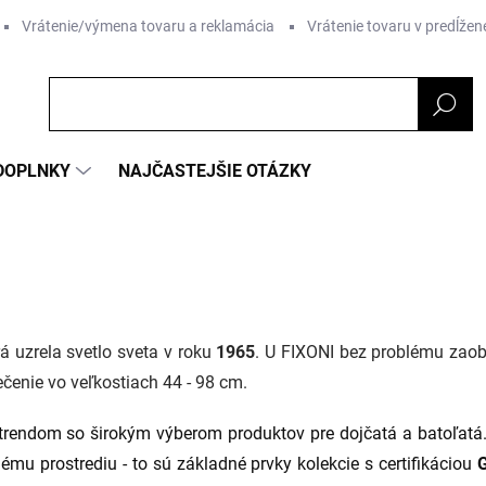
Vrátenie/výmena tovaru a reklamácia
Vrátenie tovaru v predĺžene
DOPLNKY
NAJČASTEJŠIE OTÁZKY
á uzrela svetlo sveta v roku
1965
. U FIXONI bez problému zaobs
čenie vo veľkostiach 44 - 98 cm.
trendom so širokým výberom produktov pre dojčatá a batoľatá.
u prostrediu - to sú základné prvky kolekcie s certifikáciou