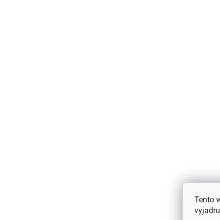
Detská čiapka z merino vlny a
hodvábu Nirvana pink Fixoni
€20,25
Tento 
vyjadru