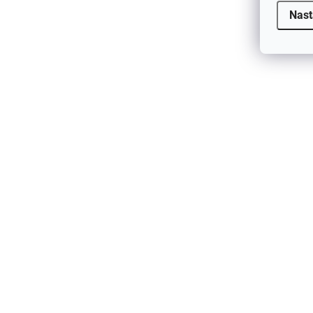
Nast
Detská kukla jednovrstvová z merino
vlny a hodvábu pre deti Deep Lichen
zelená Fixoni
€20,25