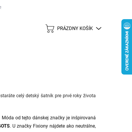
j lehote 45 dní
Možnosti dopravy
Platobné metódy
Predáva
PRÁZDNY KOŠÍK
NÁKUPNÝ
KOŠÍK
taráte celý detský šatník pre prvé roky života
 Móda od tejto dánskej značky je inšpirovaná
GOTS
. U značky Fixiony nájdete ako neutrálne,