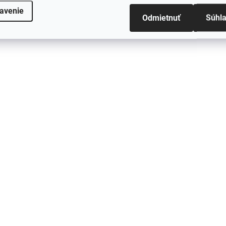
avenie
Odmietnuť
Súhl
Detská kukla jednovrstvová z merino
vlny a hodvábu pre deti Pale Mauve
ružová Fixoni
€20,25