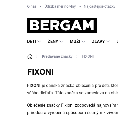
Prejsť
O nás
Údržba merino vlny
Najčastejšie otázky
na
obsah
DETI
ŽENY
MUŽI
ZĽAVY
Domov
Predávané značky
FIXONI
FIXONI
FIXONI
je dánska značka oblečenia pre deti, ktor
vášho dieťaťa. Táto značka sa zameriava na oble
Oblečenie značky Fixioni zodpovedá najnovším 
prírodou a vyrobená spôsobom šetrným k životném