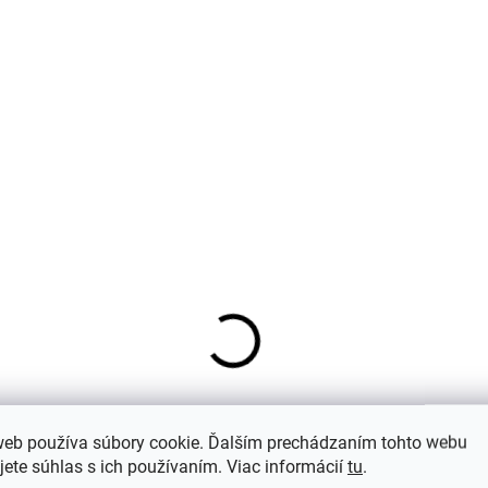
Detská jednovrstvová kukla z merino
vlny a hodvábu pre deti Nirvana pink
Fixoni
€20,25
web používa súbory cookie. Ďalším prechádzaním tohto webu
jete súhlas s ich používaním. Viac informácií
tu
.