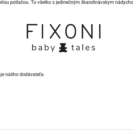
omilou potlačou. To všetko s jedinečným škandinávskym nádych
je nášho dodávateľa: