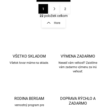
1
2
O
S
v
t
22
položiek celkom
l
r
Hore
á
á
d
n
a
k
c
o
i
e
v
p
a
r
VŠETKO SKLADOM
VÝMENA ZADARMO
n
v
i
Všetok tovar máme na sklade.
Nesedí vám veľkosť? Zaistíme
k
vám zadarmo výmenu za inú
e
y
veľkosť.
v
ý
p
i
s
u
RODINA BERGAM
DOPRAVA RÝCHLO A
ZADARMO
vernostný program pre