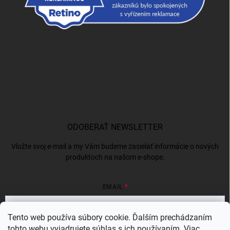
ODOBERAŤ NEWSLETTER
Vložte svoj e-mail a my Vám budeme zasielať informácie o nových
produktoch na našom e-shope.
EMAIL
Tento web používa súbory cookie. Ďalším prechádzaním
tohto webu vyjadrujete súhlas s ich používaním. Viac