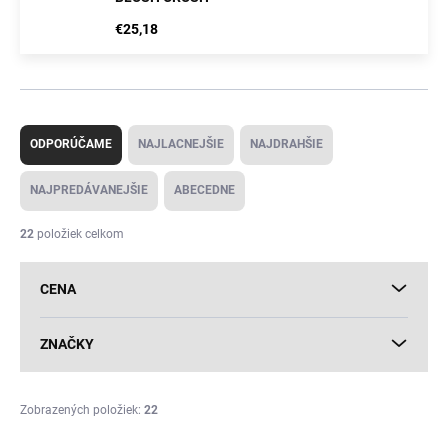
€25,18
R
a
ODPORÚČAME
NAJLACNEJŠIE
NAJDRAHŠIE
d
e
NAJPREDÁVANEJŠIE
ABECEDNE
n
i
22
položiek celkom
e
p
CENA
r
o
d
ZNAČKY
u
k
t
Zobrazených položiek:
22
o
V