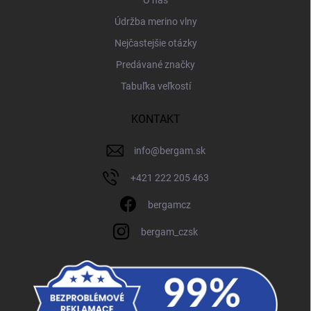
Údržba merino vlny
Nejčastejšie otázky
Predávané značky
Tabuľka veľkostí
KONTAKT
info
@
bergam.sk
+421 222 205 463
bergamcz
bergam_czsk