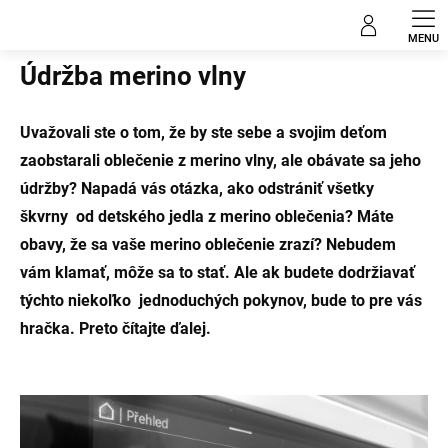
Prejsť
na
Domov
obsah
Údržba merino vlny
Uvažovali ste o tom, že by ste sebe a svojim deťom
zaobstarali oblečenie z merino vlny, ale obávate sa jeho
údržby? Napadá vás otázka, ako odstrániť všetky
škvrny od detského jedla z merino oblečenia? Máte
obavy, že sa vaše merino oblečenie zrazí? Nebudem
vám klamať, môže sa to stať. Ale ak budete dodržiavať
týchto niekoľko
jednoduchých pokynov, bude to pre vás
hračka. Preto čítajte ďalej.