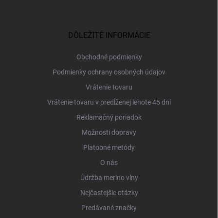
Z
á
p
ä
DÔLEŽITÉ INFORMÁCIE
t
i
Obchodné podmienky
e
Podmienky ochrany osobných údajov
Vrátenie tovaru
Vrátenie tovaru v predĺženej lehote 45 dní
Reklamačný poriadok
Možnosti dopravy
Platobné metódy
O nás
Údržba merino vlny
Nejčastejšie otázky
Predávané značky