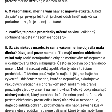
pretože merino drží tvar, v ktorom sa suší.
6. O vašom kúsku merina vám najviac napovie etiketa.
Aj keď
„hryzie“ a pri prvej príležitosti ju chceš odstrihnúť, najskôr sa
poriadne pozri, čo je na nej napísané.
7. Používajte pracie prostriedky určené na vlnu.
Základný
sortiment nájdete v našom e-shope (
tu
)
8. Už vás niekedy mrzelo, že sa na vašom merine objavila malá
dierka? Dávajte si pozor na mole. Tie majú merino oblečenie
veľmi rady.
Malé, nenápadné dierky na merine vám nič nepovedia
o kvalite tovaru, ktorý si kupujete. Často sa objavia po praní alebo
nosení. Mol má naozaj veľký apetít. Ako týmto situáciám
predchádzať? Merino používajte čo najčastejšie, nechajte ho
vyvetrať. Oblečenie z merina, ktoré sa nepoužíva, skladujte vo
vákuových vreciach a s prípravkom proti moliam. Na pranie
používajte výrobky určené na merino vlnu. Tieto výrobky obsahujú
cédrový extrakt
, ktorý pomáha chrániť merino pred moľami. Ak
periete oblečenie v prostriedku, ktorý túto zložku neobsahuje,
dajte do šatníka ochranu proti moliam, ako napr. závesné kúsky
dreva alebo vrecúška naplnené bylinami, ktoré týmto motýlikom