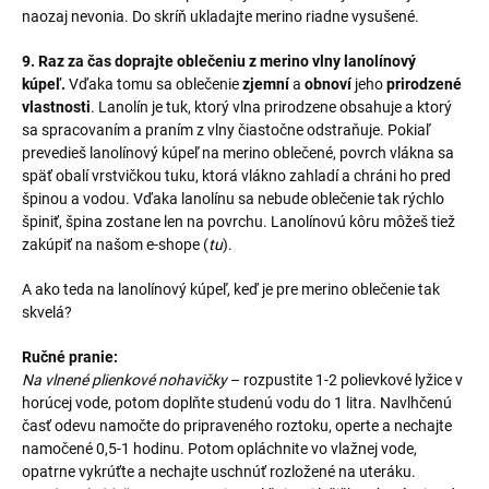
naozaj nevonia. Do skríň ukladajte merino riadne vysušené.
9. Raz za čas doprajte oblečeniu z merino vlny lanolínový
kúpeľ.
Vďaka tomu sa oblečenie
zjemní
a
obnoví
jeho
prirodzené
vlastnosti
. Lanolín je tuk, ktorý vlna prirodzene obsahuje a ktorý
sa spracovaním a praním z vlny čiastočne odstraňuje. Pokiaľ
prevedieš lanolínový kúpeľ na merino oblečené, povrch vlákna sa
späť obalí vrstvičkou tuku, ktorá vlákno zahladí a chráni ho pred
špinou a vodou. Vďaka lanolínu sa nebude oblečenie tak rýchlo
špiniť, špina zostane len na povrchu. Lanolínovú kôru môžeš tiež
zakúpiť na našom e-shope (
tu
).
A ako teda na lanolínový kúpeľ, keď je pre merino oblečenie tak
skvelá?
Ručné pranie:
Na vlnené plienkové nohavičky
– rozpustite 1-2 polievkové lyžice v
horúcej vode, potom doplňte studenú vodu do 1 litra. Navlhčenú
časť odevu namočte do pripraveného roztoku, operte a nechajte
namočené 0,5-1 hodinu. Potom opláchnite vo vlažnej vode,
opatrne vykrúťte a nechajte uschnúť rozložené na uteráku.