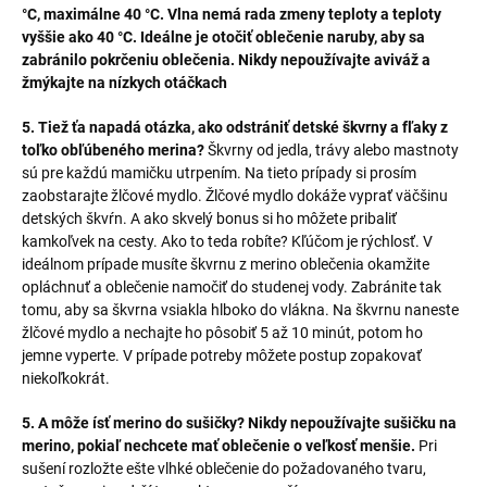
°C, maximálne 40 °C. Vlna nemá rada zmeny teploty a teploty
vyššie ako 40 °C. Ideálne je otočiť oblečenie naruby, aby sa
zabránilo pokrčeniu oblečenia. Nikdy nepoužívajte aviváž a
žmýkajte na nízkych otáčkach
5. Tiež ťa napadá otázka, ako odstrániť detské škvrny a fľaky z
toľko obľúbeného merina?
Škvrny od jedla, trávy alebo mastnoty
sú pre každú mamičku utrpením. Na tieto prípady si prosím
zaobstarajte žlčové mydlo. Žlčové mydlo dokáže vyprať väčšinu
detských škvŕn. A ako skvelý bonus si ho môžete pribaliť
kamkoľvek na cesty. Ako to teda robíte? Kľúčom je rýchlosť. V
ideálnom prípade musíte škvrnu z merino oblečenia okamžite
opláchnuť a oblečenie namočiť do studenej vody. Zabránite tak
tomu, aby sa škvrna vsiakla hlboko do vlákna. Na škvrnu naneste
žlčové mydlo a nechajte ho pôsobiť 5 až 10 minút, potom ho
jemne vyperte. V prípade potreby môžete postup zopakovať
niekoľkokrát.
5. A môže ísť merino do sušičky? Nikdy nepoužívajte sušičku na
merino, pokiaľ nechcete mať oblečenie o veľkosť menšie.
Pri
sušení rozložte ešte vlhké oblečenie do požadovaného tvaru,