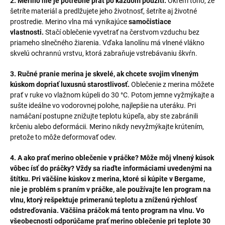
2. Merino nie je potrebné prať po každom použití.
Okrem toho, že
šetríte materiál a predlžujete jeho životnosť, šetríte aj životné
prostredie. Merino vlna má vynikajúce
samočistiace
vlastnosti.
Stačí oblečenie vyvetrať na čerstvom vzduchu bez
priameho slnečného žiarenia. Vďaka lanolínu má vlnené vlákno
skvelú ochrannú vrstvu, ktorá zabraňuje vstrebávaniu škvŕn.
3. Ručné pranie merina je skvelé, ak chcete svojim vlneným
kúskom dopriať luxusnú starostlivosť.
Oblečenie z merina môžete
prať v ruke vo vlažnom kúpeli do 30 °C. Potom jemne vyžmýkajte a
sušte ideálne vo vodorovnej polohe, najlepšie na uteráku. Pri
namáčaní postupne znižujte teplotu kúpeľa, aby ste zabránili
krčeniu alebo deformácii. Merino nikdy nevyžmýkajte krútením,
pretože to môže deformovať odev.
4. A ako prať merino oblečenie v práčke? Môže môj vlnený kúsok
vôbec ísť do práčky? Vždy sa riaďte informáciami uvedenými na
štítku. Pri väčšine kúskov z merina, ktoré si kúpite v Bergame,
nie je problém s praním v práčke, ale používajte len program na
vlnu, ktorý rešpektuje primeranú teplotu a zníženú rýchlosť
odstreďovania. Väčšina práčok má tento program na vlnu. Vo
všeobecnosti odporúčame prať merino oblečenie pri teplote 30