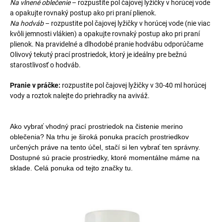
Na vlnené oblečenie
– rozpustite pol čajovej lyžičky v horúcej vode
a opakujte rovnaký postup ako pri praní plienok.
Na hodváb
– rozpustite pol čajovej lyžičky v horúcej vode (nie viac
kvôli jemnosti vlákien) a opakujte rovnaký postup ako pri praní
plienok. Na pravidelné a dlhodobé pranie hodvábu odporúčame
Olivový tekutý prací prostriedok, ktorý je ideálny pre bežnú
starostlivosť o hodváb.
Pranie v práčke:
rozpustite pol čajovej lyžičky v 30-40 ml horúcej
vody a roztok nalejte do priehradky na aviváž.
Ako vybrať vhodný prací prostriedok na čistenie merino
oblečenia? Na trhu je široká ponuka pracích prostriedkov
určených práve na tento účel, stačí si len vybrať ten správny.
Dostupné sú pracie prostriedky, ktoré momentálne máme na
sklade. Celá ponuka od tejto značky tu.