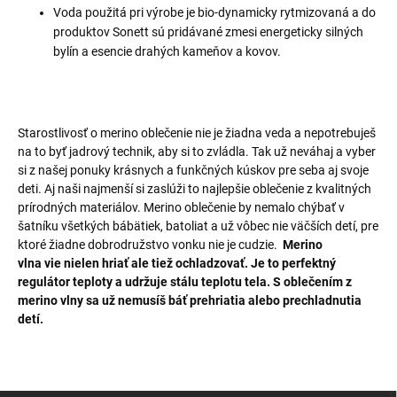
Voda použitá pri výrobe je bio-dynamicky rytmizovaná a do
produktov Sonett sú pridávané zmesi energeticky silných
bylín a esencie drahých kameňov a kovov.
Starostlivosť o merino oblečenie nie je žiadna veda a nepotrebuješ
na to byť jadrový technik, aby si to zvládla. Tak už neváhaj a vyber
si z našej ponuky krásnych a funkčných kúskov pre seba aj svoje
deti. Aj n
aši najmenší si zaslúži to najlepšie oblečenie z kvalitných
prírodných materiálov.
Merino oblečenie by nemalo chýbať v
šatníku všetkých bábätiek, batoliat a už vôbec nie väčších detí, pre
ktoré žiadne dobrodružstvo vonku nie je cudzie.
Merino
vlna vie nielen hriať ale tiež ochladzovať. Je to perfektný
regulátor teploty a udržuje stálu teplotu tela. S oblečením z
merino vlny sa už nemusíš báť prehriatia alebo prechladnutia
detí.