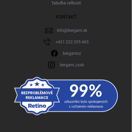
Tabuľka veľkostí
KONTAKT
info
@
bergam.sk
+421 222 205 463
bergamcz
bergam_czsk