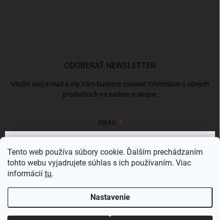
ODOBERAŤ NEWSLETTER
Vložte svoj e-mail a my Vám budeme zasielať informácie o nových
produktoch na našom e-shope.
EMAIL
Tento web používa súbory cookie. Ďalším prechádzaním
tohto webu vyjadrujete súhlas s ich používaním. Viac
Vložením e-mailu súhlasíte s
podmienkami ochrany osobných údajov
informácií
tu
.
Prihlásiť sa
Nastavenie