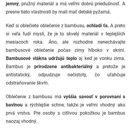
o
i
jemný
, pružný materiál a má veľmi dobrú priedušnosť.
A
e
v
presne tieto vlastnosti by mali mať detské pyžamá.
p
a
r
n
v
Keď si oblečiete oblečenie z bambusu,
ochladí ťa.
A preto
i
k
e
si veľa ľudí myslí, že je to skvelý materiál v teplejších
y
v
mesiacoch roka.
Áno, ale rozhodne nenechávajte
ý
bambusové oblečenie počas zimy hlboko v skrini.
p
i
Bambusové vlákna udržujú teplo
aj keď je vonku zima.
s
Bambus je
prirodzene antibakteriálný
a pretože je
u
antistatický, odpudzuje nečistoty, čo uľahčuje
odstraňovanie škvŕn.
Oblečenie z bambusu má
vyššia savosť v porovnaní s
bavlnou
a rýchlejšie schne, takže je veľmi vhodný ako
prvá vrstva.
Pre osoby s citlivou pokožkou je bambus
naozaj vhodný.