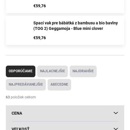
€59,76
Spací vak pre bábätká z bambusu a bio bavlny
(TOG 2) Geggamoja - Blue mini clover
€59,76
R
a
ODPORÚČAME
NAJLACNEJŠIE
NAJDRAHŠIE
d
e
NAJPREDÁVANEJŠIE
ABECEDNE
n
i
63
položiek celkom
e
p
CENA
r
o
d
VEĽKOSŤ