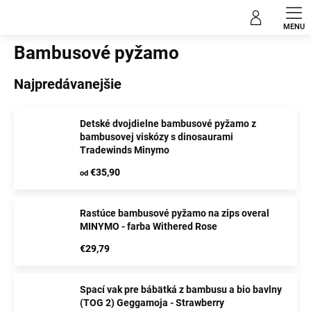
Prejsť
Pyžamo pre deti
na
obsah
Bambusové pyžamo
Najpredávanejšie
Detské dvojdielne bambusové pyžamo z
bambusovej viskózy s dinosaurami
Tradewinds Minymo
€35,90
od
Rastúce bambusové pyžamo na zips overal
MINYMO - farba Withered Rose
€29,79
Spací vak pre bábätká z bambusu a bio bavlny
(TOG 2) Geggamoja - Strawberry