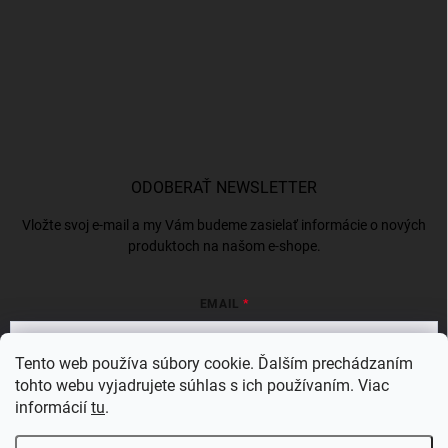
ODOBERAŤ NEWSLETTER
Vložte svoj e-mail a my Vám budeme zasielať informácie o nových
produktoch na našom e-shope.
EMAIL
Tento web používa súbory cookie. Ďalším prechádzaním
tohto webu vyjadrujete súhlas s ich používaním. Viac
Vložením e-mailu súhlasíte s
podmienkami ochrany osobných údajov
informácií
tu
.
Prihlásiť sa