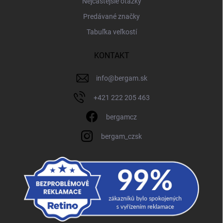
Nejčastejšie otázky
Predávané značky
Tabuľka veľkostí
KONTAKT
info
@
bergam.sk
+421 222 205 463
bergamcz
bergam_czsk