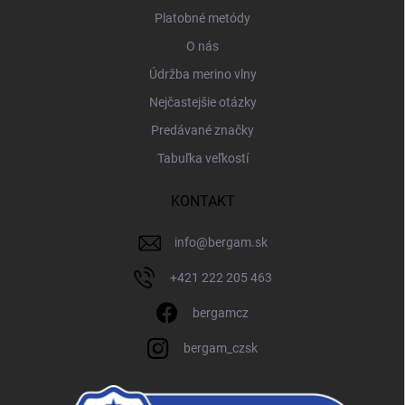
Platobné metódy
O nás
Údržba merino vlny
Nejčastejšie otázky
Predávané značky
Tabuľka veľkostí
KONTAKT
info
@
bergam.sk
+421 222 205 463
bergamcz
bergam_czsk