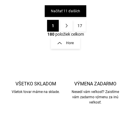
Načítať 11 ďalších
1
17
O
S
v
t
180
položiek celkom
l
r
Hore
á
á
d
n
a
k
c
o
i
e
v
p
a
r
VŠETKO SKLADOM
VÝMENA ZADARMO
n
v
i
Všetok tovar máme na sklade.
Nesedí vám veľkosť? Zaistíme
k
vám zadarmo výmenu za inú
e
y
veľkosť.
v
ý
p
i
s