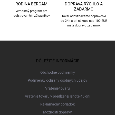
u
RODINA BERGAM
DOPRAVA RÝCHLO A
ZADARMO
vernostný program pre
registrovaných zákazníkov
Tovar odovzdávame dopravcovi
do 24h a pri nákupe nad 100 EUR
máte dopravu zadarmo.
Z
á
p
ä
DÔLEŽITÉ INFORMÁCIE
t
i
Obchodné podmienky
e
Podmienky ochrany osobných údajov
Vrátenie tovaru
Vrátenie tovaru v predĺženej lehote 45 dní
Reklamačný poriadok
Možnosti dopravy