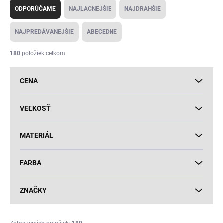
a
ODPORÚČAME
NAJLACNEJŠIE
NAJDRAHŠIE
d
e
NAJPREDÁVANEJŠIE
ABECEDNE
n
i
180
položiek celkom
e
p
CENA
r
o
d
VEĽKOSŤ
u
k
MATERIÁL
t
o
v
FARBA
ZNAČKY