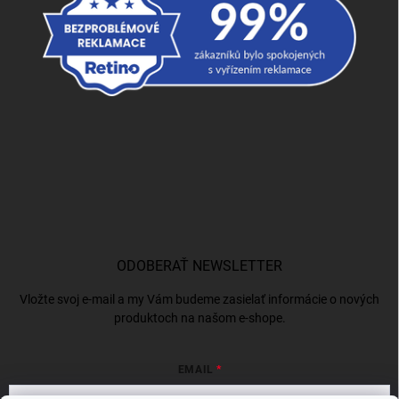
ODOBERAŤ NEWSLETTER
Vložte svoj e-mail a my Vám budeme zasielať informácie o nových
produktoch na našom e-shope.
EMAIL