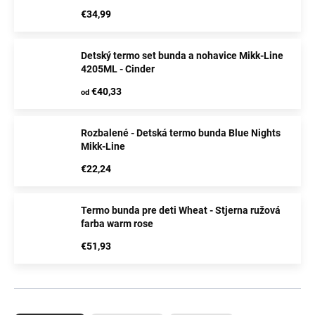
€34,99
aby mali
oblečenie
, ktoré ich chráni pred nepriaznivými
poveternostnými podmienkami
, a zároveň umožňuje
neobmedzený pohyb
a
zábavu
.
Detský termo set bunda a nohavice Mikk-Line
4205ML - Cinder
U
BERGAM
nájdete
kombinézy
a
bundy
od významných
€40,33
od
značiek
ako je
WHEAT
alebo
MIKK-LINE
, ktorých
odevy
sú vďaka
nadčasovému dizajnu
a
kvalite
odolné
a
Rozbalené - Detská termo bunda Blue Nights
vydržia naozaj dlhú dobu.
Mikk-Line
€22,24
Termo bunda pre deti Wheat - Stjerna ružová
farba warm rose
€51,93
R