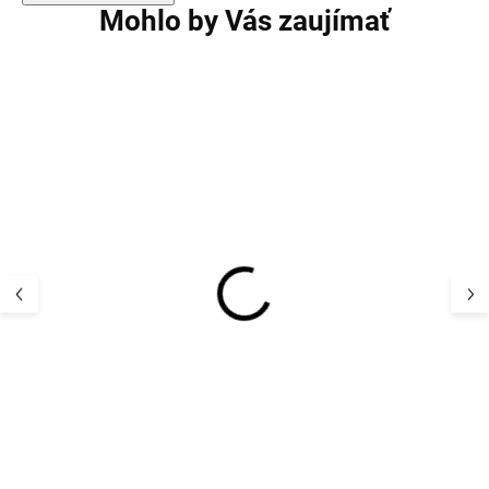
Mohlo by Vás zaujímať
VÝPREDAJ
Detská zimná
Detská zimná
kombinéza hne
kombinéza overal
Sparrow 11103 
Puffer modrá
Line
74,80 
Geggamoja
67,87 €