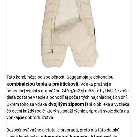
Táto kombinéza od spoločnosti Geggamoja je dokonalou
kombináciou tepla a praktickosti
. Vďaka pružnej a
pohodlnej výplni s gramážou 240 g/m2 si môžete byť istí, že vaše
dieťa zostane v teple a pohodlí aj počas tých najchladnejších dní.
dvojitým zipsom
Okrem toho sa vďaka
ľahko oblieka a vyzlieka,
čo ocení každý rodič, ktorý sa snaží rýchlo pripraviť svoje dieťa na
vonkajšie dobrodružstvá.
Bezpečnosť vášho dieťaťa je prvoradá, preto má táto detská
odnímateľnú kapucňu, ktorá