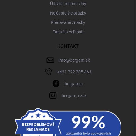
Údržba merino vlny
Nejčastejšie otázky
Predávané značky
Tabuľka veľkostí
KONTAKT
info
@
bergam.sk
+421 222 205 463
bergamcz
bergam_czsk