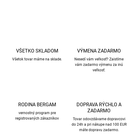
OPÝTAŤ SA
STRÁŽIŤ
VŠETKO SKLADOM
VÝMENA ZADARMO
Všetok tovar máme na sklade.
Nesedí vám veľkosť? Zaistíme
vám zadarmo výmenu za inú
veľkosť.
RODINA BERGAM
DOPRAVA RÝCHLO A
ZADARMO
vernostný program pre
registrovaných zákazníkov
Tovar odovzdávame dopravcovi
do 24h a pri nákupe nad 100 EUR
máte dopravu zadarmo.