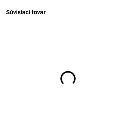
Súvisiaci tovar
Detské merino ponožky
Detské merino ponožky
Trille DARK FOREST
krémové Trille SAFA
SAFA
€7,30
€7,30