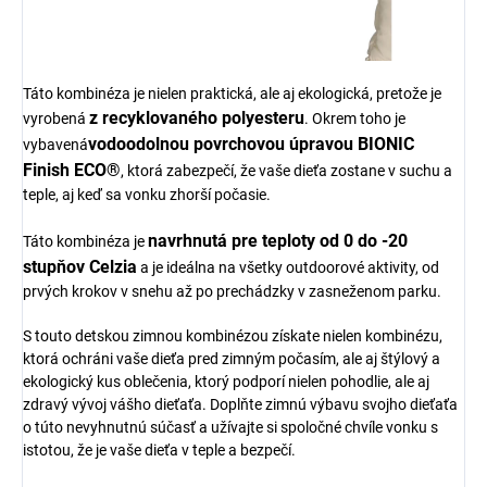
Táto kombinéza je nielen praktická, ale aj ekologická, pretože je
z recyklovaného polyesteru
vyrobená
. Okrem toho je
vodoodolnou povrchovou úpravou BIONIC
vybavená
Finish ECO®
, ktorá zabezpečí, že vaše dieťa zostane v suchu a
teple, aj keď sa vonku zhorší počasie.
navrhnutá pre teploty od 0 do -20
Táto kombinéza je
stupňov Celzia
a je ideálna na všetky outdoorové aktivity, od
prvých krokov v snehu až po prechádzky v zasneženom parku.
S touto detskou zimnou kombinézou získate nielen kombinézu,
ktorá ochráni vaše dieťa pred zimným počasím, ale aj štýlový a
ekologický kus oblečenia, ktorý podporí nielen pohodlie, ale aj
zdravý vývoj vášho dieťaťa. Doplňte zimnú výbavu svojho dieťaťa
o túto nevyhnutnú súčasť a užívajte si spoločné chvíle vonku s
istotou, že je vaše dieťa v teple a bezpečí.