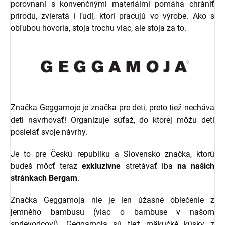
porovnaní s konvenčnými materiálmi pomáha chrániť
prírodu, zvieratá i ľudí, ktorí pracujú vo výrobe. Ako s
obľubou hovoria, stoja trochu viac, ale stoja za to.
Značka Geggamoje je značka pre deti, preto tiež necháva
deti navrhovať! Organizuje súťaž, do ktorej môžu deti
posielať svoje návrhy.
Je to pre Českú republiku a Slovensko značka, ktorú
budeš môcť teraz
exkluzívne
stretávať iba
na našich
stránkach Bergam
.
Značka Geggamoja nie je len úžasné oblečenie z
jemného bambusu (viac o bambuse v našom
sprievodcovi). Geggamoja sú tiež mäkučké kúsky z