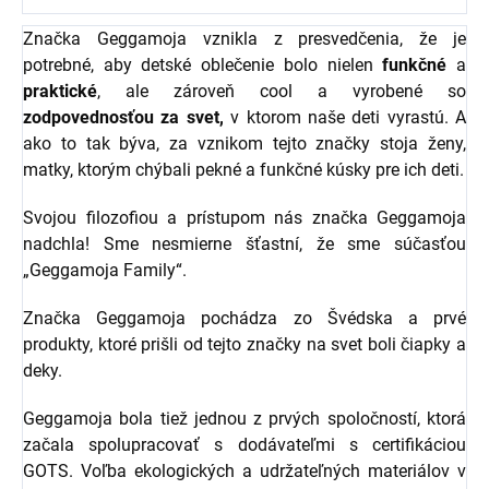
Značka Geggamoja vznikla z presvedčenia, že je
potrebné, aby detské oblečenie bolo nielen
funkčné
a
praktické
, ale zároveň cool a vyrobené so
zodpovednosťou za svet,
v ktorom naše deti vyrastú. A
ako to tak býva, za vznikom tejto značky stoja ženy,
matky, ktorým chýbali pekné a funkčné kúsky pre ich deti.
Svojou filozofiou a prístupom nás značka Geggamoja
nadchla! Sme nesmierne šťastní, že sme súčasťou
„Geggamoja Family“.
Značka Geggamoja pochádza zo Švédska a prvé
produkty, ktoré prišli od tejto značky na svet boli čiapky a
deky.
Geggamoja bola tiež jednou z prvých spoločností, ktorá
začala spolupracovať s dodávateľmi s certifikáciou
GOTS. Voľba ekologických a udržateľných materiálov v