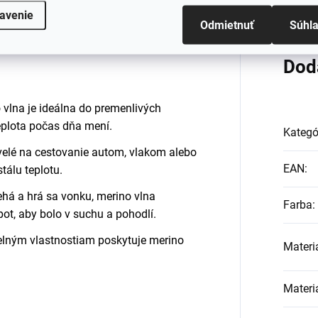
avenie
Odmietnuť
Súhl
Dod
o vlna je ideálna do premenlivých
eplota počas dňa mení.
Kategó
velé na cestovanie autom, vlakom alebo
EAN
:
tálu teplotu.
ehá a hrá sa vonku, merino vlna
Farba
:
ot, aby bolo v suchu a pohodlí.
elným vlastnostiam poskytuje merino
Materi
Materi