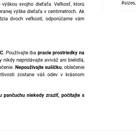
#sizes
 výškou svojho dieťaťa. Veľkosť, ktorú
anej výške dieťaťa v centimetroch. Ak
dzia dvoch veľkostí, odporúčame vám
°C
. Používajte iba
pracie prostriedky na
 nikdy nepridávajte aviváž ani bielidlá,
ečenie.
Nepoužívajte sušičku
, oblečenie
stlivosti zostane váš odev v krásnom
 pančuchu niekedy zraziť, počítajte s