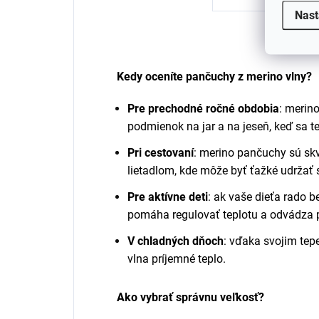
Nast
Kedy oceníte pančuchy z merino vlny?
Pre prechodné ročné obdobia
: merin
podmienok na jar a na jeseň, keď sa t
Pri cestovaní
: merino pančuchy sú sk
lietadlom, kde môže byť ťažké udržať s
Pre aktívne deti
: ak vaše dieťa rado b
pomáha regulovať teplotu a odvádza p
V chladných dňoch
: vďaka svojim tep
vlna príjemné teplo.
Ako vybrať správnu veľkosť?