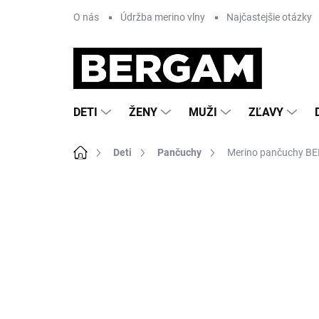
Prejsť
O nás
Údržba merino vlny
Najčastejšie otázky
na
obsah
DETI
ŽENY
MUŽI
ZĽAVY
Domov
Deti
Pančuchy
Merino pančuchy BE
Neohodnotené
Podrobnosti hodnote