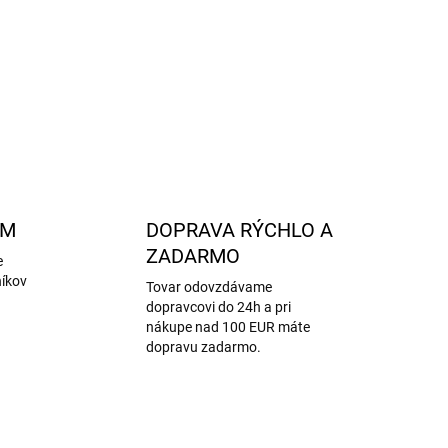
merino vlny
bez mulčovania
, s dôrazom na
etické
 zaobchádzanie so zvieratami.
OPÝTAŤ SA
STRÁŽIŤ
AM
DOPRAVA RÝCHLO A
ZADARMO
e
níkov
Tovar odovzdávame
dopravcovi do 24h a pri
nákupe nad 100 EUR máte
dopravu zadarmo.