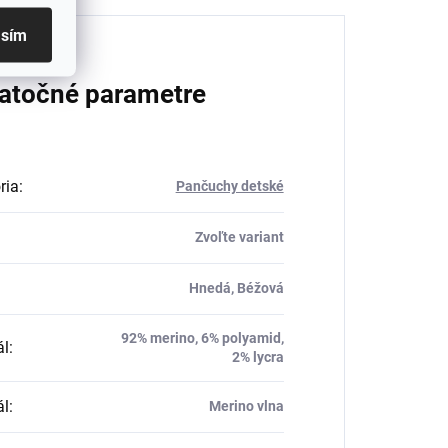
asím
atočné parametre
ria
:
Pančuchy detské
Zvoľte variant
Hnedá, Béžová
92% merino, 6% polyamid,
ál
:
2% lycra
ál
:
Merino vlna