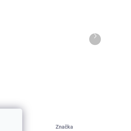
Ďalší
produkt
Kukla z merino vlny 2
a s
kusy ružová dry rose
rý
FELIX WHEAT
€35,06
kusia
Značka