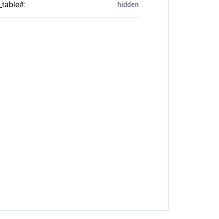
_table#
:
hidden