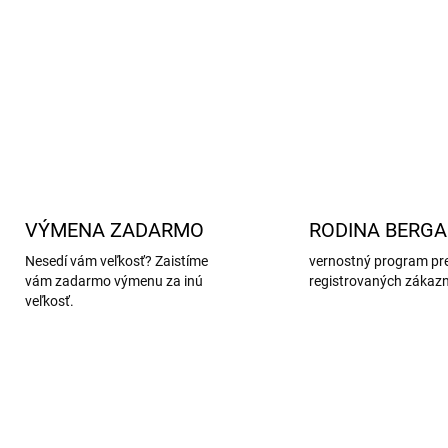
Vyrobené z vysokokvalitnej 
poľnohospodárstvo a šetrné
DETAILNÉ INFORMÁCIE
VÝMENA ZADARMO
RODINA BERG
Nesedí vám veľkosť? Zaistíme
vernostný program pr
vám zadarmo výmenu za inú
registrovaných zákaz
veľkosť.