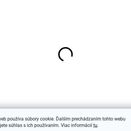
tské body z merino
Detské body z merino
y, bavlny a hodvábu
vlny a hodvábu Cosilan
silana s krátkym
krátkym rukávom mod
kávom krémové
pruh
€19,57
€27,98
od
od
web používa súbory cookie. Ďalším prechádzaním tohto webu
jete súhlas s ich používaním. Viac informácií
tu
.
(4)
Hodnotenie
Dis