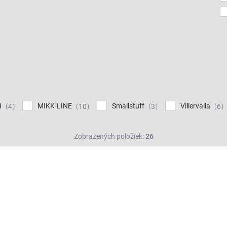
I
MIKK-LINE
Smallstuff
Villervalla
4
10
3
6
Zobrazených položiek:
26