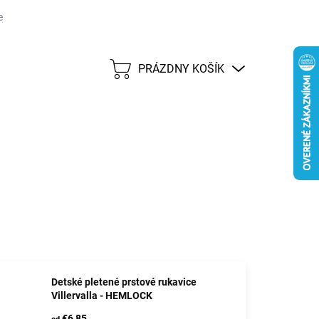
j lehote 45 dní
Možnosti dopravy
Platobné metódy
Predáva
PRÁZDNY KOŠÍK
NÁKUPNÝ
KOŠÍK
Detské pletené prstové rukavice
Villervalla - HEMLOCK
€6,85