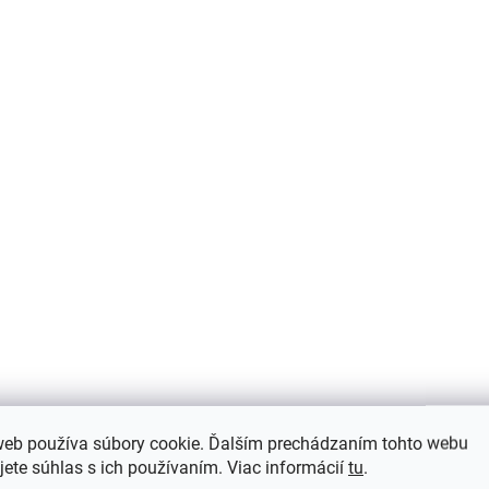
AKCIA
web používa súbory cookie. Ďalším prechádzaním tohto webu
Detské pletené palčiaky na šnúrke 0-
jete súhlas s ich používaním. Viac informácií
tu
.
1 rok Villervalla - HEMLOCK