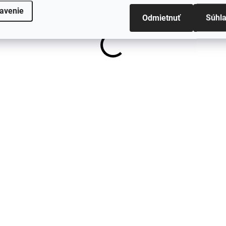
avenie
€5
Odmietnuť
Súhl
AKCIA