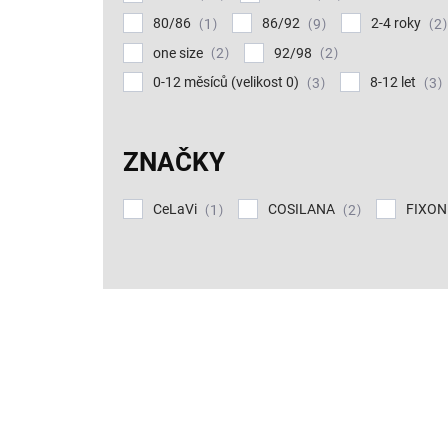
80/86
86/92
2-4 roky
1
9
2
one size
92/98
2
2
0-12 měsíců (velikost 0)
8-12 let
3
3
ZNAČKY
CeLaVi
COSILANA
FIXON
1
2
V
ý
p
i
s
p