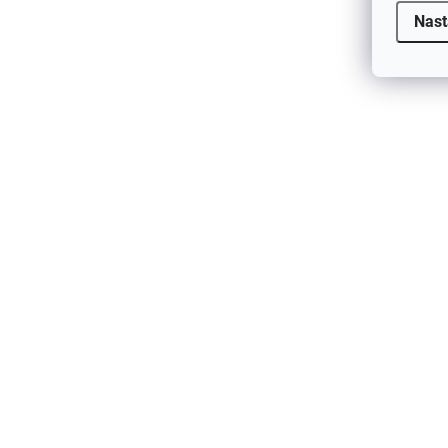
Nast
€5