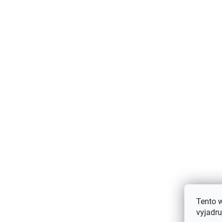
AKCIA
Tento 
Detské pletené palčiaky na šnúrke 0-
vyjadru
1 rok Villervalla - DAHLIA