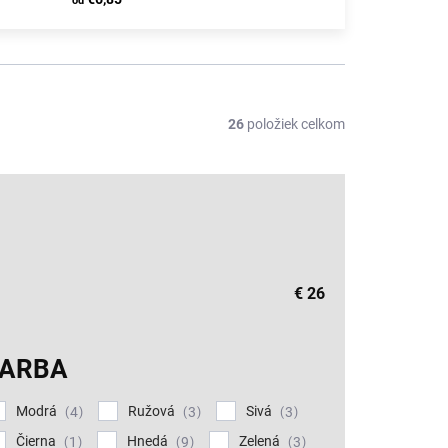
od
26
položiek celkom
€
26
FARBA
Modrá
Ružová
Sivá
4
3
3
Čierna
Hnedá
Zelená
1
9
3