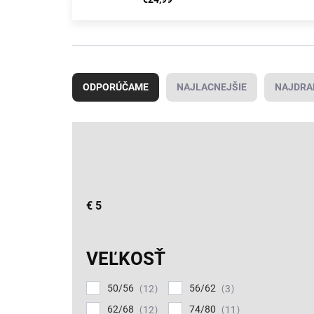
R
a
ODPORÚČAME
NAJLACNEJŠIE
NAJDRA
d
e
n
i
e
p
r
o
€
5
d
u
k
VEĽKOSŤ
t
o
50/56
56/62
12
3
v
62/68
74/80
12
11