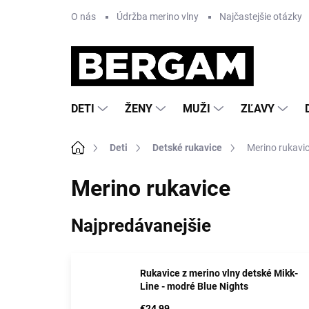
Prejsť
O nás
Údržba merino vlny
Najčastejšie otázky
na
obsah
DETI
ŽENY
MUŽI
ZĽAVY
Domov
Deti
Detské rukavice
Merino rukavi
Merino rukavice
Najpredávanejšie
Rukavice z merino vlny detské Mikk-
Line - modré Blue Nights
€24,99