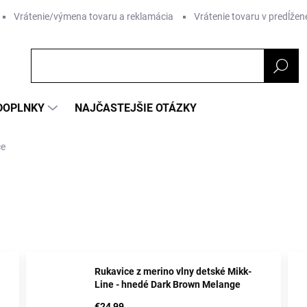
Vrátenie/výmena tovaru a reklamácia
Vrátenie tovaru v predĺžene
DOPLNKY
NAJČASTEJŠIE OTÁZKY
ce
Rukavice z merino vlny detské Mikk-
Line - hnedé Dark Brown Melange
€24,99