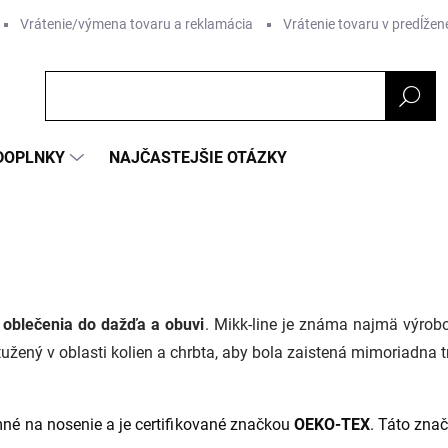
Vrátenie/výmena tovaru a reklamácia
Vrátenie tovaru v predĺžene
DOPLNKY
NAJČASTEJŠIE OTÁZKY
 oblečenia do dažďa a obuvi
. Mikk-line je známa najmä výrob
ystužený v oblasti kolien a chrbta, aby bola zaistená mimoriadna 
mné na nosenie a je certifikované značkou
OEKO-TEX
. Táto znač