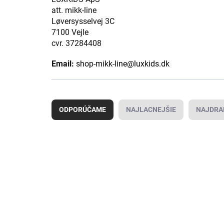
att. mikk-line
Løversysselvej 3C
7100 Vejle
cvr. 37284408
Email:
shop-mikk-line@luxkids.dk
R
a
ODPORÚČAME
NAJLACNEJŠIE
NAJDRA
d
e
n
V
i
ý
AKCIA
e
p
p
i
r
s
o
p
d
r
u
o