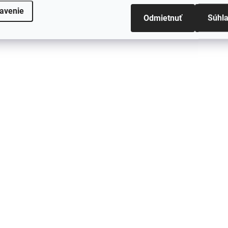
avenie
Odmietnuť
Súhl
AKCIA
AK