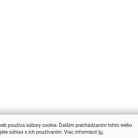
AKCIA
Detské papučky (capáčky) kožené
Mikk-Line 2001ML - Bees
web používa súbory cookie. Ďalším prechádzaním tohto webu
€22,51
jete súhlas s ich používaním. Viac informácií
tu
.