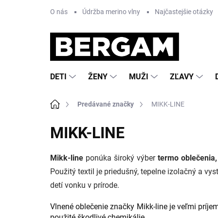
Prejsť
O nás
Údržba merino vlny
Najčastejšie otázky
na
obsah
DETI
ŽENY
MUŽI
ZĽAVY
Domov
Predávané značky
MIKK-LINE
MIKK-LINE
Mikk-line
ponúka široký výber
termo oblečenia,
Použitý textil je priedušný, tepelne izolačný a v
detí vonku v prírode.
Vlnené oblečenie značky Mikk-line je veľmi príje
použité škodlivé chemikálie.