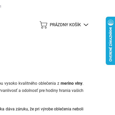
j lehote 45 dní
Možnosti dopravy
Platobné metódy
Predáva
PRÁZDNY KOŠÍK
NÁKUPNÝ
KOŠÍK
ou vysoko kvalitného oblečenia z
merino vlny
.
trvanlivosť a odolnosť pre hodiny hrania vašich
ka dáva záruku, že pri výrobe oblečenia neboli