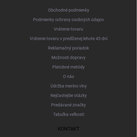
t
i
Obchodné podmienky
e
Podmienky ochrany osobných údajov
Vrátenie tovaru
Vrátenie tovaru v predĺženej lehote 45 dní
Reklamačný poriadok
Možnosti dopravy
Platobné metódy
O nás
Údržba merino vlny
Nejčastejšie otázky
Predávané značky
Tabuľka veľkostí
KONTAKT