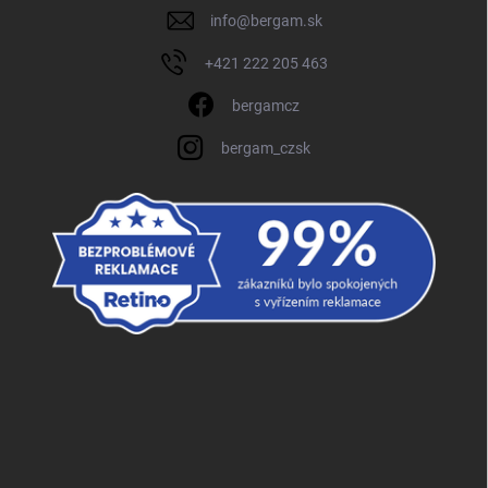
info
@
bergam.sk
+421 222 205 463
bergamcz
bergam_czsk