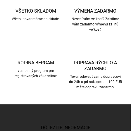
v
p
a
r
VŠETKO SKLADOM
VÝMENA ZADARMO
n
v
i
Všetok tovar máme na sklade.
Nesedí vám veľkosť? Zaistíme
k
vám zadarmo výmenu za inú
e
y
veľkosť.
v
ý
p
i
s
u
RODINA BERGAM
DOPRAVA RÝCHLO A
ZADARMO
vernostný program pre
registrovaných zákazníkov
Tovar odovzdávame dopravcovi
do 24h a pri nákupe nad 100 EUR
máte dopravu zadarmo.
Z
á
p
ä
DÔLEŽITÉ INFORMÁCIE