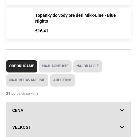
Topánky do vody pre deti Mikk-Line - Blue
Nights
€16,41
R
a
ODPORÚČAME
NAJLACNEJŠIE
NAJDRAHŠIE
d
e
NAJPREDÁVANEJŠIE
ABECEDNE
n
i
29
položiek celkom
e
p
CENA
r
o
d
VEĽKOSŤ
u