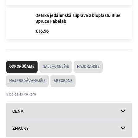
spríjemnite mu každé jedlo.
Detská jedálenská súprava z bioplastu Blue
Spruce Fabelab
€16,56
R
a
ODPORÚČAME
NAJLACNEJŠIE
NAJDRAHŠIE
d
e
NAJPREDÁVANEJŠIE
ABECEDNE
n
i
3
položiek celkom
e
p
CENA
r
o
d
ZNAČKY
u