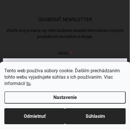
ODOBERAŤ NEWSLETTER
Vložte svoj e-mail a my Vám budeme zasielať informácie o nových
produktoch na našom e-shope.
EMAIL
Tento web používa súbory cookie. Ďalším prechádzaním
tohto webu vyjadrujete súhlas s ich používaním. Viac
Vložením e-mailu súhlasíte s
podmienkami ochrany osobných údajov
informácií
tu
.
Prihlásiť sa
Nastavenie
Copyright 2026
BERGAMSK
. Všetky práva vyhradené.
Odmietnuť
Súhlasím
Vytvoril Shoptet