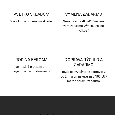
d
a
c
VŠETKO SKLADOM
VÝMENA ZADARMO
i
Všetok tovar máme na sklade.
e
Nesedí vám veľkosť? Zaistíme
vám zadarmo výmenu za inú
p
veľkosť.
r
v
k
y
v
ý
RODINA BERGAM
DOPRAVA RÝCHLO A
p
ZADARMO
i
vernostný program pre
s
registrovaných zákazníkov
Tovar odovzdávame dopravcovi
u
do 24h a pri nákupe nad 100 EUR
máte dopravu zadarmo.
Z
á
p