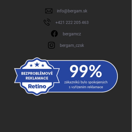
info
@
bergam.sk
+421 222 205 463
bergamcz
bergam_czsk