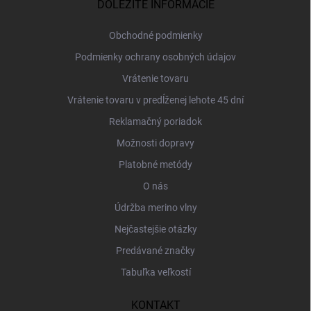
ä
DÔLEŽITÉ INFORMÁCIE
t
i
Obchodné podmienky
e
Podmienky ochrany osobných údajov
Vrátenie tovaru
Vrátenie tovaru v predĺženej lehote 45 dní
Reklamačný poriadok
Možnosti dopravy
Platobné metódy
O nás
Údržba merino vlny
Nejčastejšie otázky
Predávané značky
Tabuľka veľkostí
KONTAKT