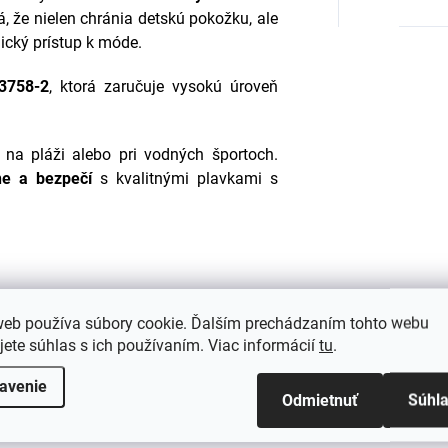
, že nielen chránia detskú pokožku, ale
ický prístup k móde.
3758-2
, ktorá zaručuje vysokú úroveň
, na pláži alebo pri vodných športoch.
ne a bezpečí
s kvalitnými plavkami s
web používa súbory cookie. Ďalším prechádzaním tohto webu
jete súhlas s ich používaním. Viac informácií
tu
.
Mohlo by Vás zaujímať
avenie
Odmietnuť
Súhl