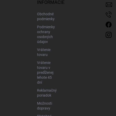
i
INFORMÁCIE
e
Obchodné
podmienky
Podmienky
ochrany
osobných
údajov
Vrátenie
tovaru
Vrátenie
tovaru v
predĺženej
lehote 45
dní
Reklamačný
poriadok
Možnosti
dopravy