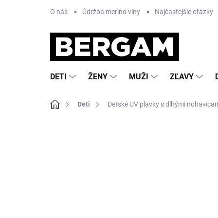
Prejsť
O nás
Údržba merino vlny
Najčastejšie otázky
na
obsah
DETI
ŽENY
MUŽI
ZĽAVY
Domov
Deti
Detské UV plavky s dlhými nohavic
Neohodnotené
Podrobnosti hodnote
VÝPREDAJ