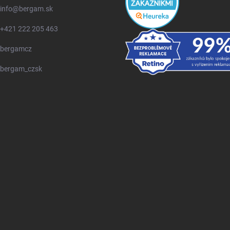
info
@
bergam.sk
+421 222 205 463
bergamcz
bergam_czsk