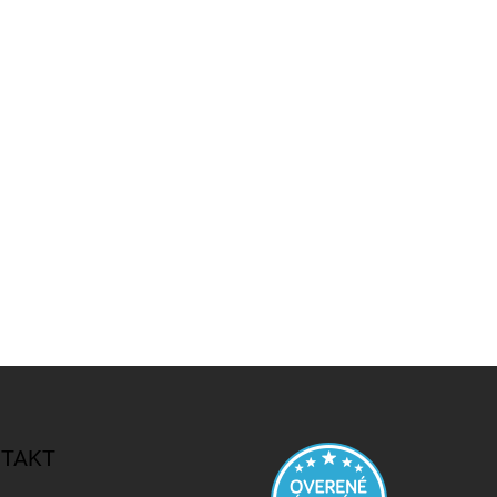
41,83 €
TAKT