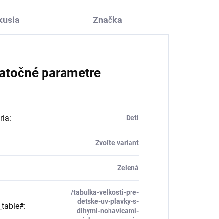
kusia
Značka
atočné parametre
ria
:
Deti
Zvoľte variant
Zelená
/tabulka-velkosti-pre-
detske-uv-plavky-s-
_table#
:
dlhymi-nohavicami-