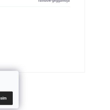
rainbow-geggamoja
asím