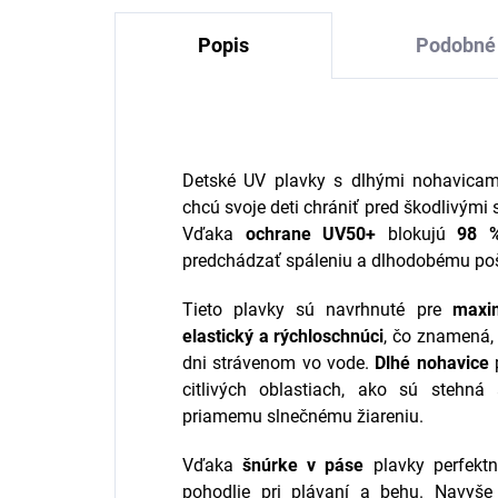
Popis
Podobné 
Detské UV plavky s dlhými nohavicami
chcú svoje deti chrániť pred škodlivými
Vďaka
ochrane UV50+
blokujú
98 
predchádzať spáleniu a dlhodobému po
Tieto plavky sú navrhnuté pre
maxi
elastický a rýchloschnúci
, čo znamená, 
dni strávenom vo vode.
Dlhé nohavice
p
citlivých oblastiach, ako sú stehná
priamemu slnečnému žiareniu.
Vďaka
šnúrke v páse
plavky perfektn
pohodlie pri plávaní a behu. Navyš