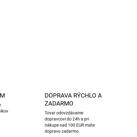
dokonalé prispôsobenie a bezpečné nosenie
 materiálov
- ekologická voľba pre rodičov, ktorí
-2
- spĺňa bezpečnostné požiadavky na ochranu
OPÝTAŤ SA
STRÁŽIŤ
AM
DOPRAVA RÝCHLO A
ZADARMO
e
níkov
Tovar odovzdávame
dopravcovi do 24h a pri
nákupe nad 100 EUR máte
dopravu zadarmo.