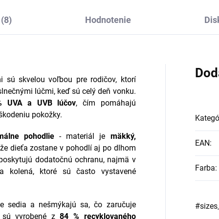
(8)
Hodnotenie
Dis
Dod
 sú skvelou voľbou pre rodičov, ktorí
 slnečnými lúčmi, keď sú celý deň vonku.
% UVA a UVB lúčov
, čím pomáhajú
škodeniu pokožky.
Kategó
málne pohodlie
- materiál je
mäkký,
EAN
:
že dieťa zostane v pohodlí aj po dlhom
oskytujú dodatočnú ochranu, najmä v
Farba
:
 a kolená, ktoré sú často vystavené
e sedia a nešmýkajú sa, čo zaručuje
#sizes
e sú vyrobené z
84 % recyklovaného