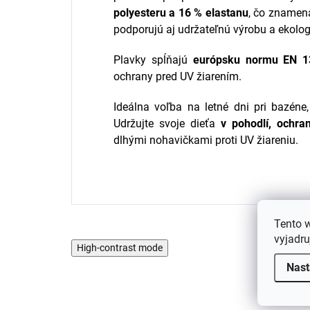
polyesteru a 16 % elastanu
, čo znamená
podporujú aj udržateľnú výrobu a ekolog
Plavky spĺňajú
európsku normu EN 1
ochrany pred UV žiarením.
Ideálna voľba na letné dni pri bazéne
Udržujte svoje dieťa
v pohodlí, ochra
dlhými nohavičkami proti UV žiareniu.
Tento 
vyjadru
High-contrast mode
Nast