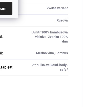
asím
Zvoľte variant
Ružová
Uvnitř 100% bambusová
ál
:
viskóza, Zvenku 100%
vlna
ál
:
Merino vlna, Bambus
/tabulka-velkosti-body-
_table#
:
safa/