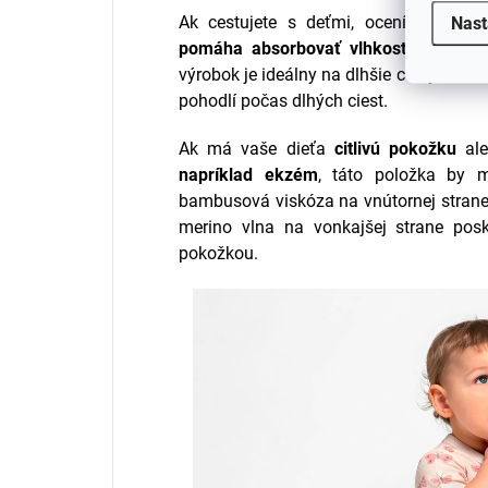
Ak cestujete s deťmi, oceníte toto 
Nast
pomáha absorbovať vlhkosť z detske
výrobok je ideálny na dlhšie cesty auto
pohodlí počas dlhých ciest.
Ak má vaše dieťa
citlivú pokožku
ale
napríklad ekzém
, táto položka by 
bambusová viskóza na vnútornej strane
merino vlna na vonkajšej strane pos
pokožkou.