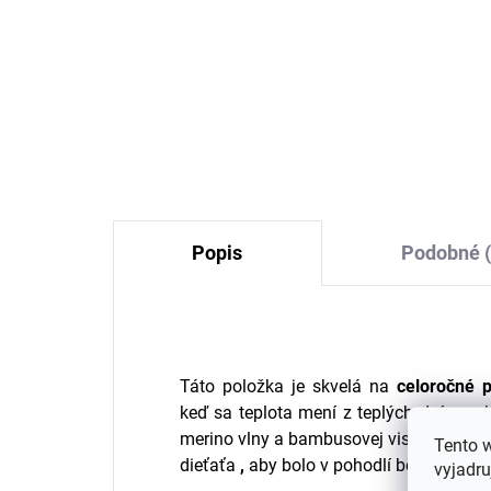
Detské legíny z bambusu
Det
ružovej Misty
me
RoseMINYMO
Cos
€17,51
Popis
Podobné (
Táto položka je skvelá na
celoročné p
keď sa teplota mení z teplých dní na 
merino vlny a bambusovej viskózy oble
Tento 
dieťaťa
,
aby bolo v pohodlí bez ohľadu 
vyjadru