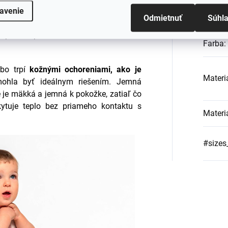
detské body s krátkym rukávom, ktoré
avenie
EAN
:
Odmietnuť
Súhl
j pokožky
a pohodlne sa nosí. Tento
m, pretože pomáha udržať deti v suchu a
Farba
:
bo trpí
kožnými ochoreniami, ako je
Materi
mohla byť ideálnym riešením. Jemná
 je mäkká a jemná k pokožke, zatiaľ čo
kytuje teplo bez priameho kontaktu s
Materi
#sizes