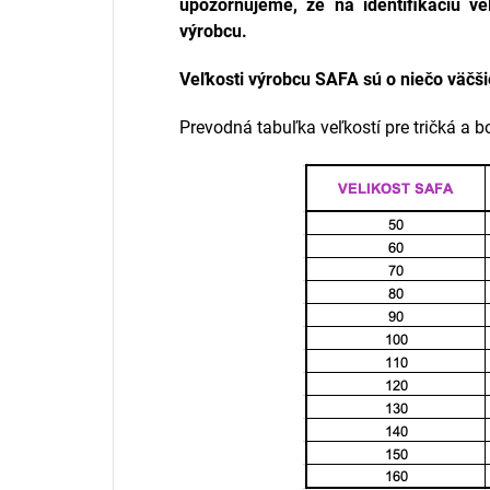
upozorňujeme, že na identifikáciu v
výrobcu.
Veľkosti výrobcu
SAFA
sú o niečo väčši
Prevodná tabuľka veľkostí pre tričká a 