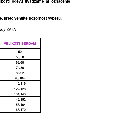
eľkosti odevu uvádzame aj označenie
e, preto venujte pozornosť výberu.
body SAFA