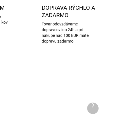
AM
DOPRAVA RÝCHLO A
ZADARMO
e
níkov
Tovar odovzdávame
dopravcovi do 24h a pri
nákupe nad 100 EUR máte
dopravu zadarmo.
Ďalší
produkt