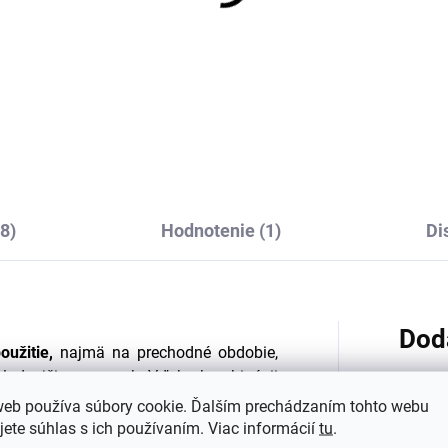
ské rastúce legíny
Prací gél na vlnu a je
rino/bavlna/hodváb
bielizeň levandule 1 l
ilana ružový melír
Greenatural
€20,23
€8
od
8)
Hodnotenie (1)
Di
Dod
oužitie,
najmä na prechodné obdobie,
chladnejšie a naopak. Vďaka kombinácii
čenie
pomáha regulovať telesnú teplotu
web používa súbory cookie. Ďalším prechádzaním tohto webu
na počasie.
jete súhlas s ich používaním. Viac informácií
tu
.
Kategó