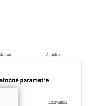
mnú
Detské merino ponožky
Trille SAFA svetloružové
€6,80
skusia
Značka
atočné parametre
ria
:
Krátky rukáv