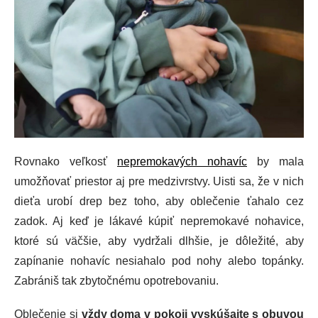
Rovnako veľkosť
nepremokavých nohavíc
by mala
umožňovať priestor aj pre medzivrstvy. Uisti sa, že v nich
dieťa urobí drep bez toho, aby oblečenie ťahalo cez
zadok. Aj keď je lákavé kúpiť nepremokavé nohavice,
ktoré sú väčšie, aby vydržali dlhšie, je dôležité, aby
zapínanie nohavíc nesiahalo pod nohy alebo topánky.
Zabrániš tak zbytočnému opotrebovaniu.
Oblečenie si
vždy doma v pokoji vyskúšajte s obuvou