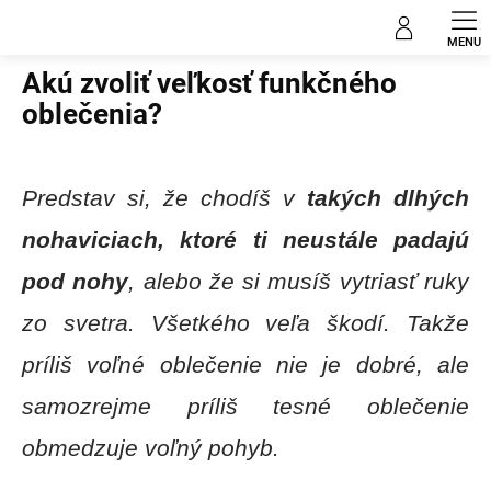
Prejsť
Blog
na
obsah
Akú zvoliť veľkosť funkčného
oblečenia?
Predstav si, že chodíš v
takých dlhých
nohaviciach, ktoré ti neustále padajú
pod nohy
, alebo že si musíš vytriasť ruky
zo svetra. Všetkého veľa škodí. Takže
príliš voľné oblečenie nie je dobré, ale
samozrejme príliš tesné oblečenie
obmedzuje voľný pohyb.