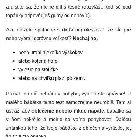
a uistite sa, že nie je príliš tesné (obzvlášť, keď sú pod
topánky pripevňuješ gumy od nohavíc).
Ako môžete spoločne s dieťaťom otestovať, že ste pre
neho vybrali správnu veľkosť?
Nechaj ho,
nech urobí niekoľko výskokov
alebo kolená hore
vylezie na stoličke
alebo sa chvíľku plazí po zemi.
Pokiaľ mu nič nebráni v pohybe, vybrali ste správne! U
malého bábätka tento test samozrejme neurobíš. Tam si
ustráž, aby
oblečenie nebolo nikde napäté
, bábätko sa
v ňom nekrčilo a mohlo sa voľne pohybovať. Ďalšou
známkou toho, že tvoje bábätko z oblečenia vyrástlo, je,
že sa ti zle oblieka.