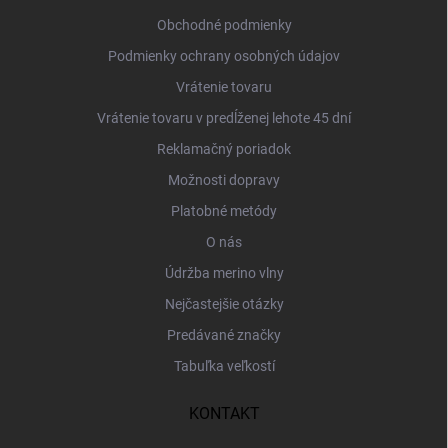
i
Obchodné podmienky
e
Podmienky ochrany osobných údajov
Vrátenie tovaru
Vrátenie tovaru v predĺženej lehote 45 dní
Reklamačný poriadok
Možnosti dopravy
Platobné metódy
O nás
Údržba merino vlny
Nejčastejšie otázky
Predávané značky
Tabuľka veľkostí
KONTAKT