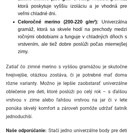
ktorá poskytuje vyššiu izoláciu a je vhodná pre
veľmi chladné dni.
Celoročné merino (200-220 g/m²):
Univerzálna
gramáž, ktorá sa skvele hodí na prechody medzi
ročnými obdobiami a funguje v chladných dňoch s
vrstvením, ale tiež dobre poslúži počas miernejšej
zimy.
Zatiaľ čo zimné merino s vyššou gramážou je skutočne
hrejivejšie, otázkou zostáva, či je potrebné mať doma
rôzne varianty. Možno je lepšie zaobstarať univerzálne
oblečenie pre deti, ktoré poslúži po celý rok – s ďalšou
vrstvou v zime alebo ľahšou vrstvou na jar či v lete
ponúka skvelý komfort a zároveň pomôže udržať šatník
jednoduchší.
Naše odporúčanie:
Stačí jedno univerzálne body pre deti