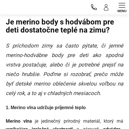
Prejsť
Blog
na
obsah
Je merino body s hodvábom pre
deti dostatočne teplé na zimu?
S príchodom zimy sa často pýtate, či jemné
merino-hodvábne body pre deti ako spodná
vrstva postačuje, alebo či je potrebné prejsť na
niečo hrubšie. Poďme si rozobrať, prečo môže
byť detské merino oblečenie skvelou voľbou na
celý rok, a to aj v chladných mesiacoch.
1.
Merino vlna udržuje príjemné teplo
Merino vlna
je jedinečný prírodný materiál, ktorý má