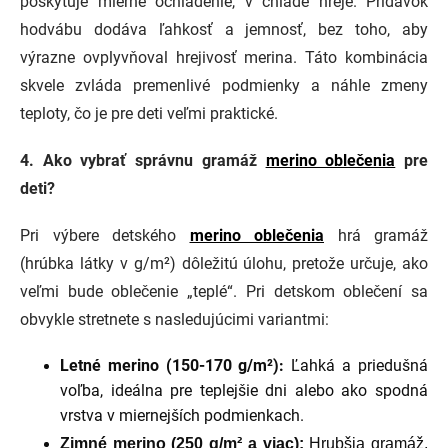
poskytuje mierne ochladenie, v chlade hreje. Prídavok
hodvábu dodáva ľahkosť a jemnosť, bez toho, aby
výrazne ovplyvňoval hrejivosť merina. Táto kombinácia
skvele zvláda premenlivé podmienky a náhle zmeny
teploty, čo je pre deti veľmi praktické.
4.
Ako vybrať správnu gramáž
merino oblečenia
pre
deti?
Pri výbere detského
merino oblečenia
hrá gramáž
(hrúbka látky v g/m²) dôležitú úlohu, pretože určuje, ako
veľmi bude oblečenie „teplé“. Pri detskom oblečení sa
obvykle stretnete s nasledujúcimi variantmi:
Letné merino (150-170 g/m²):
Ľahká a priedušná
voľba, ideálna pre teplejšie dni alebo ako spodná
vrstva v miernejších podmienkach.
Zimné merino (250 g/m² a viac):
Hrubšia gramáž,