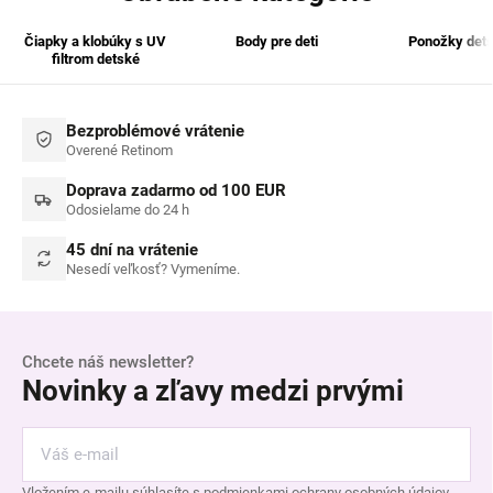
Čiapky a klobúky s UV
Body pre deti
Ponožky det
filtrom detské
Bezproblémové vrátenie
Overené Retinom
Doprava zadarmo od 100 EUR
Odosielame do 24 h
45 dní na vrátenie
Nesedí veľkosť? Vymeníme.
Chcete náš newsletter?
Novinky a zľavy medzi prvými
Vložením e-mailu súhlasíte s
podmienkami ochrany osobných údajov