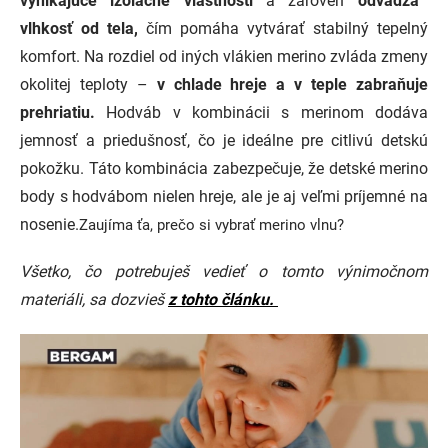
vynikajúce izolačné vlastnosti
a zároveň
odvádza
vlhkosť od tela,
čím pomáha vytvárať stabilný tepelný
komfort. Na rozdiel od iných vlákien merino zvláda zmeny
okolitej teploty –
v chlade hreje a v teple zabraňuje
prehriatiu.
Hodváb v kombinácii s merinom dodáva
jemnosť a priedušnosť, čo je ideálne pre citlivú detskú
pokožku. Táto kombinácia zabezpečuje, že detské merino
body s hodvábom nielen hreje, ale je aj veľmi príjemné na
nosenie.
Zaujíma ťa, prečo si vybrať merino vlnu?
Všetko, čo potrebuješ vedieť o tomto výnimočnom
materiáli, sa dozvieš
z tohto článku.