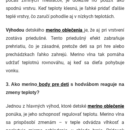
počas zimných mesiacov, je dôležité ho použiť ako
spodnú vrstvu. Keď teploty klesnú, je ľahké pridať ďalšie
teplé vrstvy, čo zaručí pohodlie aj v nízkych teplotách.
Výhodou
detského
merino oblečenia
je, že aj pri vrstvení
zostáva priedušné. Tento priedušný efekt zabraňuje
prehriatiu, čo je zásadné, pretože deti sa pri hre alebo
prechádzkach ľahko zahrejú. Merino vlna tak pomáha
udržať teplotnú rovnováhu, aj keď sa dieťa pohybuje
vonku.
3.
Ako merino
body pre deti
s hodvábom reaguje na
zmeny teploty?
Jednou z hlavných výhod, ktoré detské
merino oblečenie
ponúka, je jeho schopnosť regulovať teplotu. Merino vlna
sa prispôsobí zmenám – v teple odvádza vlhkosť a