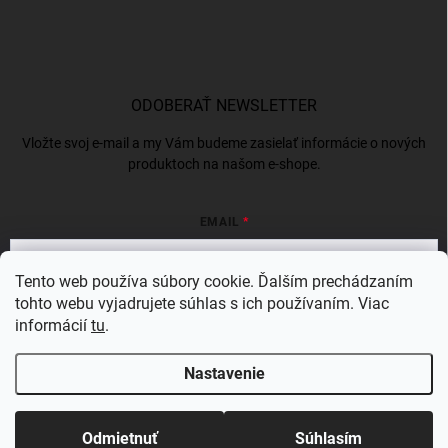
ODOBERAŤ NEWSLETTER
Vložte svoj e-mail a my Vám budeme zasielať informácie o nových
produktoch na našom e-shope.
EMAIL
Tento web používa súbory cookie. Ďalším prechádzaním
tohto webu vyjadrujete súhlas s ich používaním. Viac
Vložením e-mailu súhlasíte s
podmienkami ochrany osobných údajov
informácií
tu
.
Prihlásiť sa
Nastavenie
Copyright 2026
BERGAMSK
. Všetky práva vyhradené.
Odmietnuť
Súhlasím