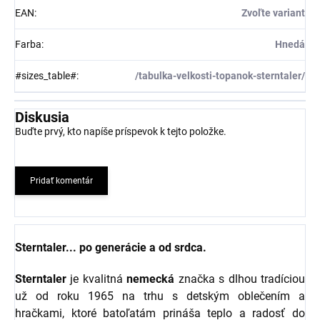
EAN
:
Zvoľte variant
Farba
:
Hnedá
#sizes_table#
:
/tabulka-velkosti-topanok-sterntaler/
Diskusia
Buďte prvý, kto napíše príspevok k tejto položke.
Pridať komentár
Sterntaler... po generácie a od srdca.
Sterntaler
je kvalitná
nemecká
značka s dlhou tradíciou
už od roku 1965 na trhu s detským oblečením a
hračkami, ktoré batoľatám prináša teplo a radosť do