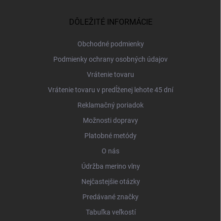
p
ä
DÔLEŽITÉ INFORMÁCIE
t
i
Obchodné podmienky
e
Podmienky ochrany osobných údajov
Vrátenie tovaru
Vrátenie tovaru v predĺženej lehote 45 dní
Reklamačný poriadok
Možnosti dopravy
Platobné metódy
O nás
Údržba merino vlny
Nejčastejšie otázky
Predávané značky
Tabuľka veľkostí