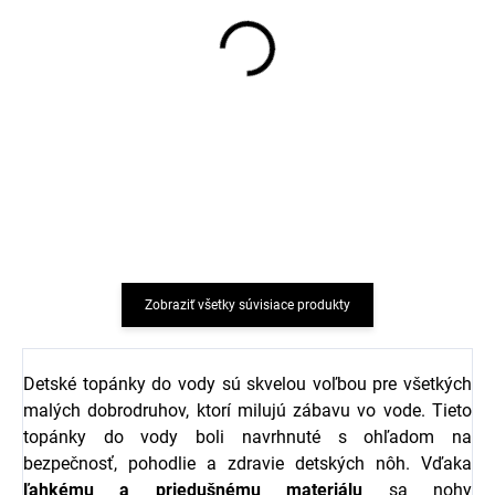
Detské UV tričko s
Detské UV tričko s
krátkym rukávom tmavo
krátkym rukávom modré
modré Sterntaler
Sterntaler
€22,69
€23,14
Zobraziť všetky súvisiace produkty
Detské topánky do vody sú skvelou voľbou pre všetkých
malých dobrodruhov, ktorí milujú zábavu vo vode. Tieto
topánky do vody boli navrhnuté s ohľadom na
bezpečnosť, pohodlie a zdravie detských nôh. Vďaka
ľahkému a priedušnému materiálu
sa nohy