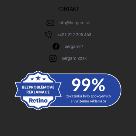
KONTAKT
info
@
bergam.sk
+421 222 205 463
bergamcz
bergam_czsk