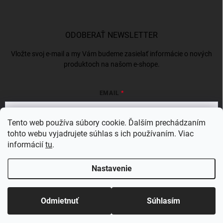
ODOBERAŤ NEWSLETTER
Vložte svoj e-mail a my Vám budeme zasielať informácie o nových
produktoch na našom e-shope.
EMAIL
Tento web používa súbory cookie. Ďalším prechádzaním
tohto webu vyjadrujete súhlas s ich používaním. Viac
Vložením e-mailu súhlasíte s
podmienkami ochrany osobných údajov
informácií
tu
.
Prihlásiť sa
Nastavenie
Copyright 2026
BERGAMSK
. Všetky práva vyhradené.
Odmietnuť
Súhlasím
Vytvoril Shoptet