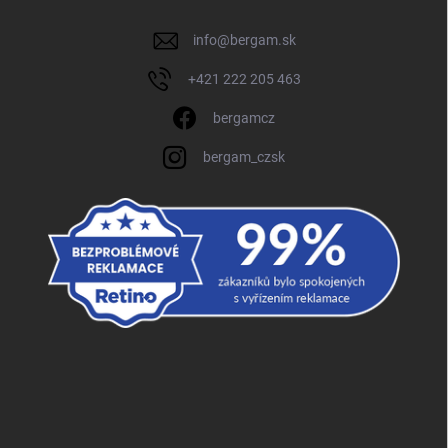
info
@
bergam.sk
+421 222 205 463
bergamcz
bergam_czsk