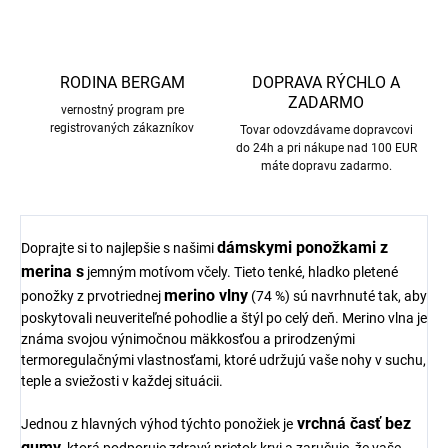
RODINA BERGAM
DOPRAVA RÝCHLO A
ZADARMO
vernostný program pre
registrovaných zákazníkov
Tovar odovzdávame dopravcovi
do 24h a pri nákupe nad 100 EUR
máte dopravu zadarmo.
dámskymi ponožkami z
Doprajte si to najlepšie s našimi
merina s
jemným motívom včely. Tieto tenké, hladko pletené
merino vlny
ponožky z prvotriednej
(74 %) sú navrhnuté tak, aby
poskytovali neuveriteľné pohodlie a štýl po celý deň. Merino vlna je
známa svojou výnimočnou mäkkosťou a prirodzenými
termoregulačnými vlastnosťami, ktoré udržujú vaše nohy v suchu,
teple a sviežosti v každej situácii.
vrchná časť bez
Jednou z hlavných výhod týchto ponožiek je
gumy,