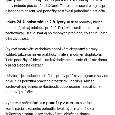
ktorá podporuje zdravý prietok krvi a zaručuje, že vaše
nohy nebudú počas dňa stláčané. Tento detail oceníte najmä pri
dlhodobom nosení, keď ponožky zostávajú pohodlné a netlačia.
24 % polyamidu
2 % lycry
Vďaka
a
sú tieto ponožky nielen
pohodlné, ale aj odolné a pružné. Perfektne sedia na nohe a
zachovávajú si svoj tvar aj po mnohých praniach, čo zaručuje ich
dlhú životnosť.
Štýlový motív včielky dodáva ponožkám elegantný a hravý
vzhľad, takže sú nielen praktickým, ale aj módnym doplnkom.
Tieto ponožky sú ideálne na každodenné nosenie, či už ste doma,
v práci alebo na cestách.
Údržba je jednoduchá - stačí ich prať v práčke v programe na vlnu
pri 40 °C s použitím pracieho prostriedku na vlnu. Aby sa
zachovali ich jedinečné vlastnosti, odporúčame nesušiť ich v
bubnovej sušičke.
dámske ponožky z merina
Vyberte si naše
a zažite
kombináciu luxusného pohodlia, kvalitných materiálov a
štýlového dizajnu, ktorý dodá vášmu oblečeniu šmrnc.