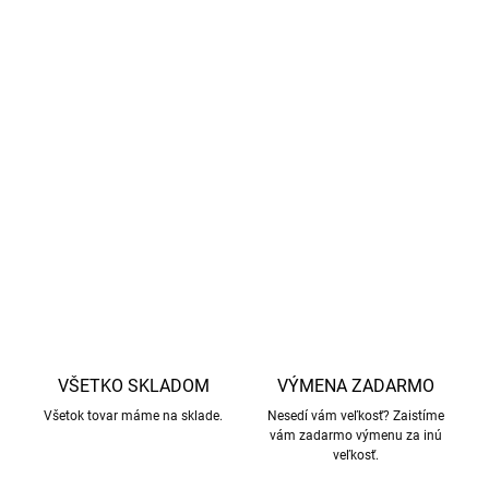
elegantný a hravý vzhľad.
Vďaka
24 % polyamidu
a
2 % lycry
sú tieto ponožky
nielen pohodlné, ale aj odolné a pružné.
Jednoduchá údržba:
ponožky môžete prať v práčke v
programe na vlnu s použitím pracieho prostriedku na
vlnu.
DETAILNÉ INFORMÁCIE
OPÝTAŤ SA
STRÁŽIŤ
VŠETKO SKLADOM
VÝMENA ZADARMO
Všetok tovar máme na sklade.
Nesedí vám veľkosť? Zaistíme
vám zadarmo výmenu za inú
veľkosť.