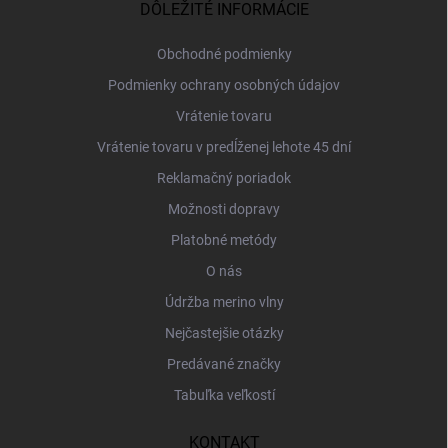
ä
DÔLEŽITÉ INFORMÁCIE
t
i
Obchodné podmienky
e
Podmienky ochrany osobných údajov
Vrátenie tovaru
Vrátenie tovaru v predĺženej lehote 45 dní
Reklamačný poriadok
Možnosti dopravy
Platobné metódy
O nás
Údržba merino vlny
Nejčastejšie otázky
Predávané značky
Tabuľka veľkostí
KONTAKT