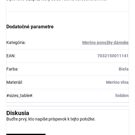
Dodatočné parametre
Kategória
:
Merino ponožky dámske
EAN
:
7032150011141
Farba
:
Biela
Materiál
:
Merino vlna
#sizes_table#
:
hidden
Diskusia
Buďte prvý, kto napíše príspevok k tejto položke.