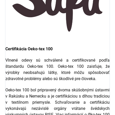
Certifikácia Oeko-tex 100
Vlnené odevy sú schválené a certifikované podľa
štandardu Oeko-tex 100. Oeko-tex 100 zaisťuje, že
výrobky neobsahujú látky, ktoré môžu spôsobovať
zdravotné problémy alebo sú škodlivé pre človeka.
Oeko-tex 100 bol pripravený dvoma skúšobnými ústavmi
v Rakúsku a Nemecku a je certifikáciou s dlhou tradíciou
v textilnom priemysle. Schvaľovanie a certifikáciu
vykonávajú nezávislé orgány vrátane švédskych
výskumných ústavov RISE. Viac informácií o Øko-tex 100