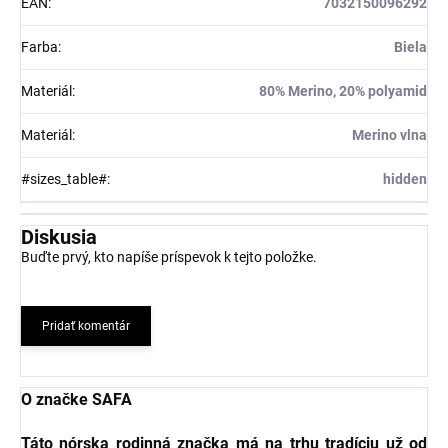
EAN
:
7032150096292
Farba
:
Biela
Materiál
:
80% Merino, 20% polyamid
Materiál
:
Merino vlna
#sizes_table#
:
hidden
Diskusia
Buďte prvý, kto napíše príspevok k tejto položke.
Pridať komentár
O značke SAFA
Táto nórska rodinná značka má na trhu tradíciu už od