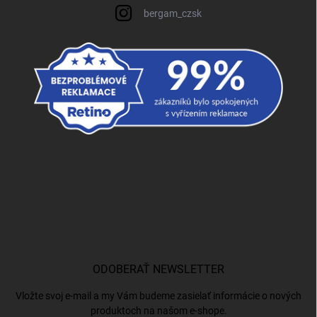
bergam_czsk
ODOBERAŤ NEWSLETTER
Vložte svoj e-mail a my Vám budeme zasielať informácie o nových
produktoch na našom e-shope.