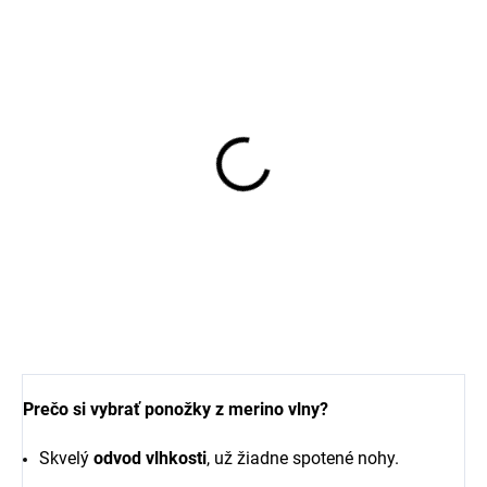
Merino ponožky pre
bábätko krémové
FLUFFY od značky SAFA
€8,37
Prečo si vybrať ponožky z merino vlny?
Skvelý
odvod vlhkosti
, už žiadne spotené nohy.