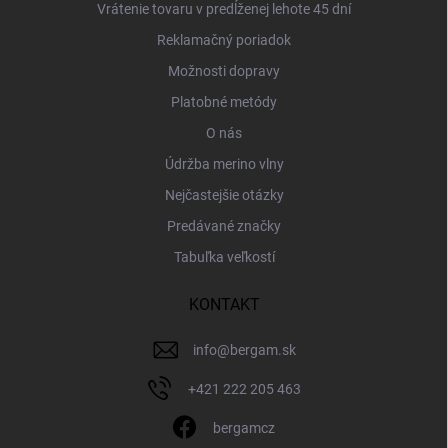
Vrátenie tovaru v predĺženej lehote 45 dní
Reklamačný poriadok
Možnosti dopravy
Platobné metódy
O nás
Údržba merino vlny
Nejčastejšie otázky
Predávané značky
Tabuľka veľkostí
KONTAKT
info
@
bergam.sk
+421 222 205 463
bergamcz