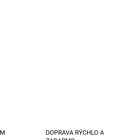
Pridať do košíka
vnej zmesi merino vlny
prírodného hodvábu
a
.
a
merino
vlne (55 %
)
hrejú
a dobre
absorbujú
odáva ponožkám
odolnosť
proti roztrhnutiu a oderu
dobre sedia a dlhšie
vydržia
. Merino vlna v
 %
) je mimoriadne mäkká, pohodlná a priedušná
OPÝTAŤ SA
STRÁŽIŤ
AM
DOPRAVA RÝCHLO A