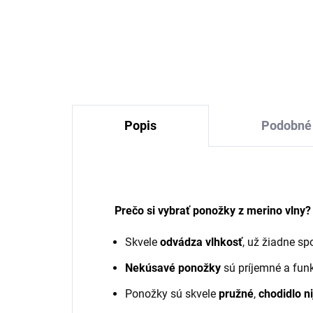
Dámske pančuchy z
Dá
merino vlny čiernej Sofia
me
SAFA
SA
€37,89
Popis
Podobné 
Prečo si vybrať ponožky z merino vlny?
Skvele
odvádza vlhkosť
, už žiadne sp
Nekúsavé ponožky
sú príjemné a fun
Ponožky sú skvele
pružné
,
chodidlo n