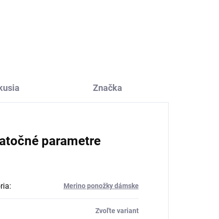
Dámske pančuchy z
om
merino vlny s hodvábom
sivé SAFA
€39,77
kusia
Značka
atočné parametre
ria
:
Merino ponožky dámske
Zvoľte variant