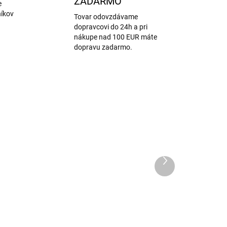
ZADARMO
e
níkov
Tovar odovzdávame
dopravcovi do 24h a pri
nákupe nad 100 EUR máte
dopravu zadarmo.
Ďalší
produkt