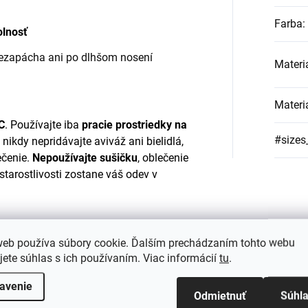
Farba
:
olnosť
nezapácha ani po dlhšom nosení
Materi
Materi
C
. Používajte iba
pracie prostriedky na
#sizes
nikdy nepridávajte aviváž ani bielidlá,
ečenie.
Nepoužívajte sušičku
, oblečenie
starostlivosti zostane váš odev v
web používa súbory cookie. Ďalším prechádzaním tohto webu
jete súhlas s ich používaním. Viac informácií
tu
.
avenie
Odmietnuť
Súhl