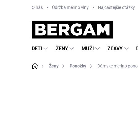
Prejsť
O nás
Údržba merino vlny
Najčastejšie otázky
na
obsah
DETI
ŽENY
MUŽI
ZĽAVY
Domov
Ženy
Ponožky
Dámske merino pono
Neohodnotené
Podrobnosti hodnote