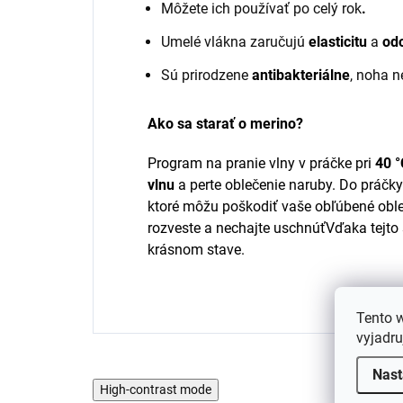
Môžete ich používať po celý rok
.
Umelé vlákna zaručujú
elasticitu
a
od
Sú prirodzene
antibakteriálne
, noha 
Ako sa starať o merino?
Program na pranie vlny v práčke pri
40 °
vlnu
a perte oblečenie naruby.
Do práčky 
ktoré môžu poškodiť vaše obľúbené obl
rozveste a nechajte uschnúť
Vďaka tejto 
krásnom stave.
Tento 
vyjadru
Nast
High-contrast mode