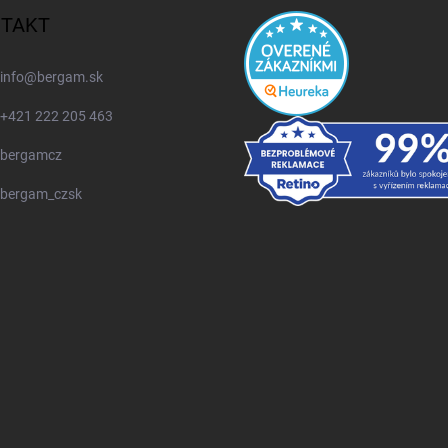
TAKT
info
@
bergam.sk
+421 222 205 463
bergamcz
bergam_czsk