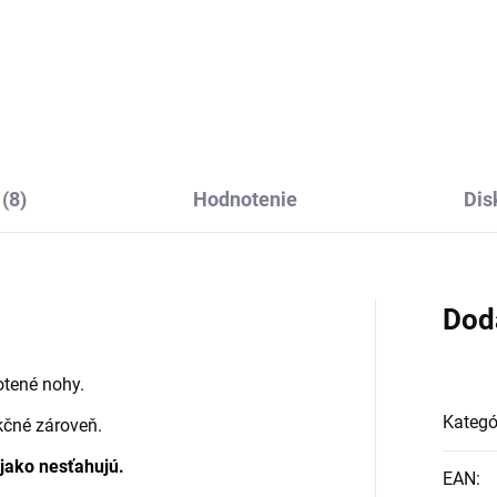
mske pančuchy z
Dámske pančuchy z
rino vlny modré Sofia
merino vlny s hodváb
FA
čierne SAFA
€37,89
€42,15
(8)
Hodnotenie
Dis
Dod
otené nohy.
Kategó
kčné zároveň.
ijako nesťahujú.
EAN
: