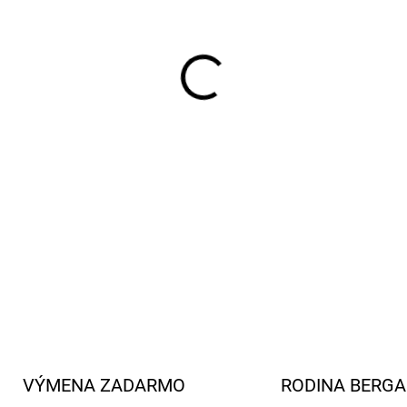
−
+
exkluzí
Ponožky sú vyrobené z
vďak
Tenké vlnené ponožky sú
vlhkosť
.
Polyamid
(13 %
) d
lycra
(5%)
a
sa postará o to, že
kombinácii s
hodvábom
(30
na pokožke.
DETAILNÉ INFORMÁCIE
VÝMENA ZADARMO
RODINA BERG