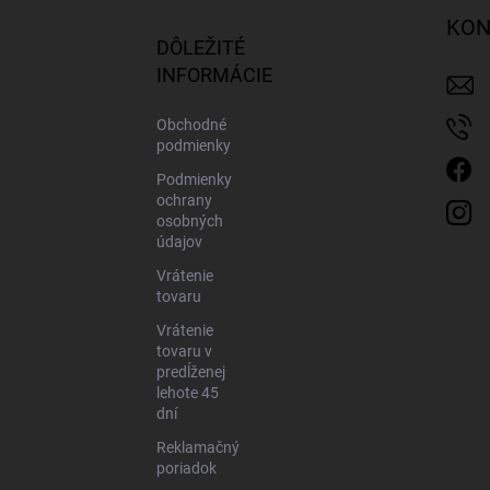
ä
KON
t
DÔLEŽITÉ
i
INFORMÁCIE
e
Obchodné
podmienky
Podmienky
ochrany
osobných
údajov
Vrátenie
tovaru
Vrátenie
tovaru v
predĺženej
lehote 45
dní
Reklamačný
poriadok