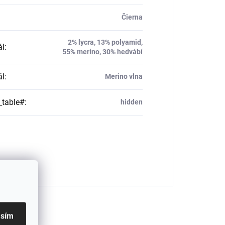
Čierna
2% lycra, 13% polyamid,
ál
:
55% merino, 30% hedvábí
ál
:
Merino vlna
_table#
:
hidden
asím