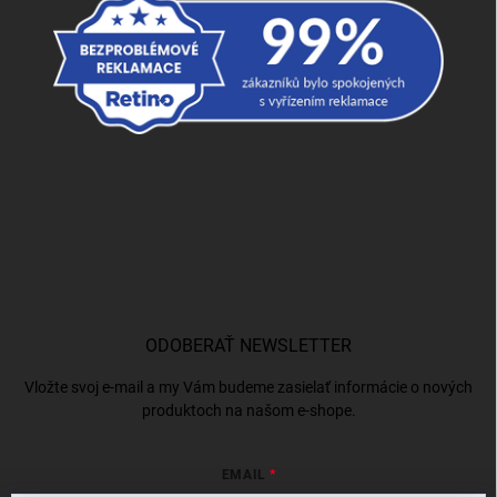
ODOBERAŤ NEWSLETTER
Vložte svoj e-mail a my Vám budeme zasielať informácie o nových
produktoch na našom e-shope.
EMAIL