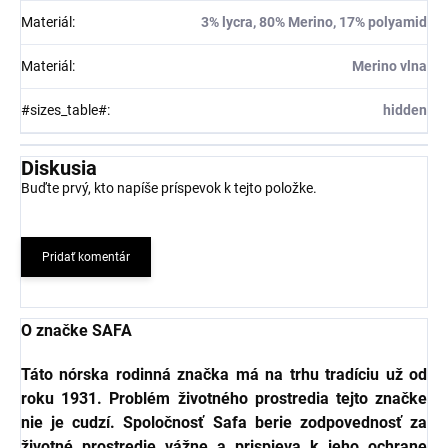
Materiál
:
3% lycra, 80% Merino, 17% polyamid
Materiál
:
Merino vlna
#sizes_table#
:
hidden
Diskusia
Buďte prvý, kto napíše príspevok k tejto položke.
Pridať komentár
O značke SAFA
Táto nórska rodinná značka má na trhu tradíciu už od
roku 1931. Problém životného prostredia tejto značke
nie je cudzí. Spoločnosť Safa berie zodpovednosť za
životné prostredie vážne a prispieva k jeho ochrane