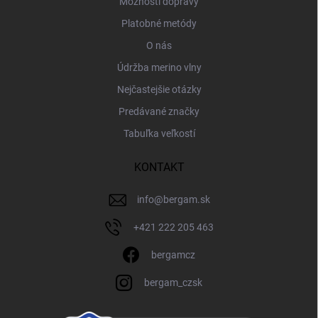
Možnosti dopravy
Platobné metódy
O nás
Údržba merino vlny
Nejčastejšie otázky
Predávané značky
Tabuľka veľkostí
KONTAKT
info
@
bergam.sk
+421 222 205 463
bergamcz
bergam_czsk