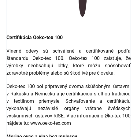
Certifikácia Oeko-tex 100
Vlnené odevy sú schválené a certifikované podľa
štandardu Oeko-tex 100. Oeko-tex 100 zaisťuje, že
výrobky neobsahujú látky, ktoré môžu spôsobovať
zdravotné problémy alebo sú škodlivé pre človeka.
Oeko-tex 100 bol pripravený dvoma skúšobnými ústavmi
v Rakúsku a Nemecku a je certifikáciou s dlhou tradíciou
v textilnom priemysle. Schvaľovanie a certifikáciu
vykonávajú nezávislé orgány vrátane švédskych
výskumných ústavov RISE. Viac informácií o Øko-tex 100
nájdete tu: www.oeko-tex.com
Merino ovce a vlna bez mulesov