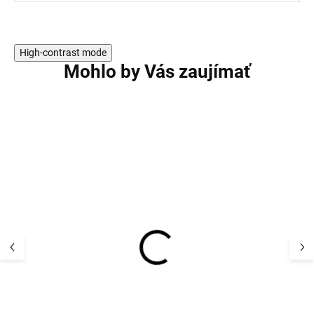
High-contrast mode
Mohlo by Vás zaujímať
AKCIA
Detský termo se
Detský UV klobúk
a nohavice Ado
flapper plátno UV50+