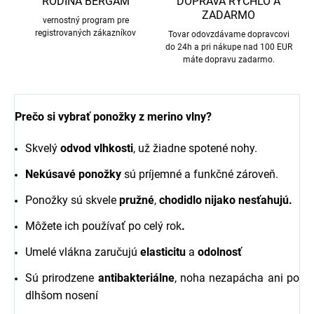
RODINA BERGAM
DOPRAVA RÝCHLO A
ZADARMO
vernostný program pre
registrovaných zákazníkov
Tovar odovzdávame dopravcovi
do 24h a pri nákupe nad 100 EUR
máte dopravu zadarmo.
Prečo si vybrať ponožky z merino vlny?
Skvelý
odvod vlhkosti
, už žiadne spotené nohy.
Nekúsavé ponožky
sú príjemné a funkčné zároveň.
Ponožky sú skvele
pružné
,
chodidlo nijako nesťahujú.
Môžete ich používať po celý rok
.
Umelé vlákna zaručujú
elasticitu
a
odolnosť
Sú prirodzene
antibakteriálne
, noha nezapácha ani po
dlhšom nosení