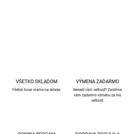
Vyrobené z vysokokvalitnej merino vlny
bez mulčovania
,
s dôrazom na
etické poľnohospodárstvo a šetrné
zaobchádzanie so zvieratami.
DETAILNÉ INFORMÁCIE
OPÝTAŤ SA
STRÁŽIŤ
VŠETKO SKLADOM
VÝMENA ZADARMO
Všetok tovar máme na sklade.
Nesedí vám veľkosť? Zaistíme
vám zadarmo výmenu za inú
veľkosť.