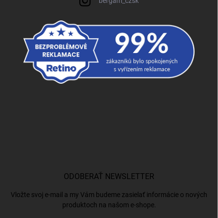
bergam_czsk
ODOBERAŤ NEWSLETTER
Vložte svoj e-mail a my Vám budeme zasielať informácie o nových
produktoch na našom e-shope.