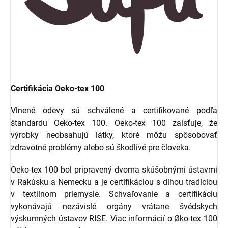
Certifikácia Oeko-tex 100
Vlnené odevy sú schválené a certifikované podľa
štandardu Oeko-tex 100. Oeko-tex 100 zaisťuje, že
výrobky neobsahujú látky, ktoré môžu spôsobovať
zdravotné problémy alebo sú škodlivé pre človeka.
Oeko-tex 100 bol pripravený dvoma skúšobnými ústavmi
v Rakúsku a Nemecku a je certifikáciou s dlhou tradíciou
v textilnom priemysle. Schvaľovanie a certifikáciu
vykonávajú nezávislé orgány vrátane švédskych
výskumných ústavov RISE. Viac informácií o Øko-tex 100