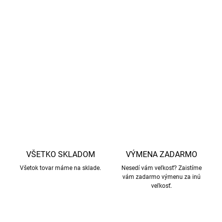
komfort a pohodlie.
Vyrobené z vysokokvalitnej merino vlny
bez mulčovania
,
s dôrazom na
etické poľnohospodárstvo a šetrné
zaobchádzanie so zvieratami.
DETAILNÉ INFORMÁCIE
OPÝTAŤ SA
STRÁŽIŤ
VŠETKO SKLADOM
VÝMENA ZADARMO
Všetok tovar máme na sklade.
Nesedí vám veľkosť? Zaistíme
vám zadarmo výmenu za inú
veľkosť.