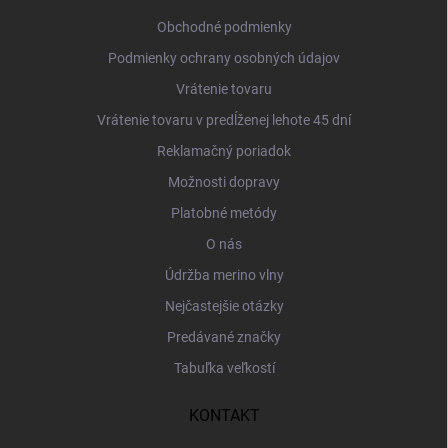
t
i
Obchodné podmienky
e
Podmienky ochrany osobných údajov
Vrátenie tovaru
Vrátenie tovaru v predĺženej lehote 45 dní
Reklamačný poriadok
Možnosti dopravy
Platobné metódy
O nás
Údržba merino vlny
Nejčastejšie otázky
Predávané značky
Tabuľka veľkostí
KONTAKT