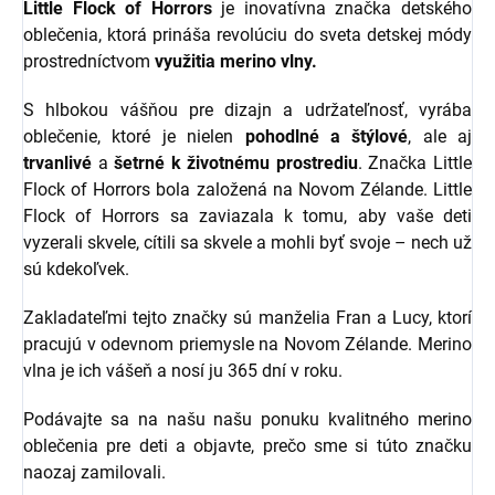
Little Flock of Horrors
je inovatívna značka detského
oblečenia, ktorá prináša revolúciu do sveta detskej módy
prostredníctvom
využitia merino vlny.
S hlbokou vášňou pre dizajn a udržateľnosť, vyrába
oblečenie, ktoré je nielen
pohodlné a štýlové
, ale aj
trvanlivé
a
šetrné k životnému prostrediu
. Značka Little
Flock of Horrors bola založená na Novom Zélande. Little
Flock of Horrors sa zaviazala k tomu, aby vaše deti
vyzerali skvele, cítili sa skvele a mohli byť svoje – nech už
sú kdekoľvek.
Zakladateľmi tejto značky sú manželia Fran a Lucy, ktorí
pracujú v odevnom priemysle na Novom Zélande. Merino
vlna je ich vášeň a nosí ju 365 dní v roku.
Podávajte sa na našu našu ponuku kvalitného merino
oblečenia pre deti a objavte, prečo sme si túto značku
naozaj zamilovali.