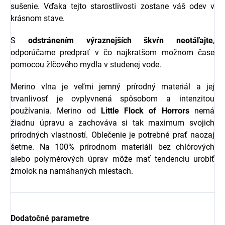
sušenie. Vďaka tejto starostlivosti zostane váš odev v
krásnom stave.
S
odstránením výraznejších škvŕn neotáľajte
,
odporúčame predprať v čo najkratšom možnom čase
pomocou žlčového mydla v studenej vode.
Merino vlna je veľmi jemný prírodný materiál a jej
trvanlivosť je ovplyvnená spôsobom a intenzitou
používania.
Merino od
Little Flock of Horrors
nemá
žiadnu úpravu a zachováva si tak maximum svojich
prírodných vlastností. Oblečenie je potrebné prať naozaj
šetrne. Na 100% prírodnom materiáli bez chlórových
alebo polymérových úprav môže mať tendenciu urobiť
žmolok na namáhaných miestach.
Dodatočné parametre