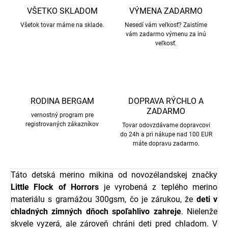
VŠETKO SKLADOM
VÝMENA ZADARMO
Všetok tovar máme na sklade.
Nesedí vám veľkosť? Zaistíme
vám zadarmo výmenu za inú
veľkosť.
RODINA BERGAM
DOPRAVA RÝCHLO A
ZADARMO
vernostný program pre
registrovaných zákazníkov
Tovar odovzdávame dopravcovi
do 24h a pri nákupe nad 100 EUR
máte dopravu zadarmo.
Táto detská merino mikina od novozélandskej značky
Little Flock of Horro
r
s
je vyrobená z teplého merino
materiálu s gramážou 300gsm, čo je zárukou, že
deti v
chladných zimných dňoch spoľahlivo zahreje
. Nielenže
skvele vyzerá, ale zároveň chráni deti pred chladom. V