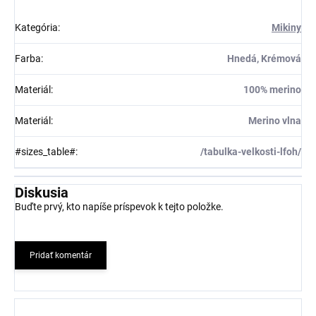
Kategória
:
Mikiny
Farba
:
Hnedá, Krémová
Materiál
:
100% merino
Materiál
:
Merino vlna
#sizes_table#
:
/tabulka-velkosti-lfoh/
Diskusia
Buďte prvý, kto napíše príspevok k tejto položke.
Pridať komentár