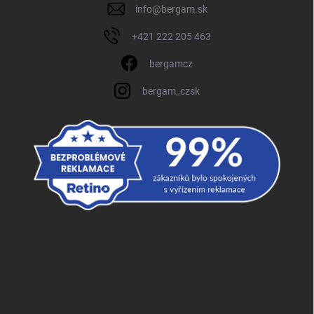
info
@
bergam.sk
+421 222 205 463
bergamcz
bergam_czsk