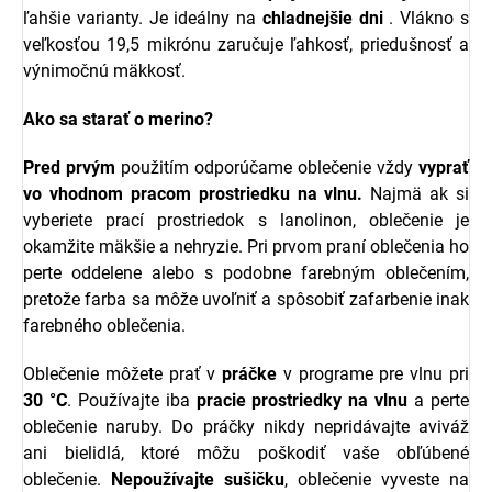
ľahšie varianty. Je ideálny na
chladnejšie dni
. Vlákno s
veľkosťou 19,5 mikrónu zaručuje ľahkosť, priedušnosť a
výnimočnú mäkkosť.
Ako sa starať o merino?
Pred prvým
použitím odporúčame oblečenie vždy
vyprať
vo vhodnom pracom prostriedku na vlnu.
Najmä ak si
vyberiete prací prostriedok s l
anolinon, oblečenie je
okamžite mäkšie a nehryzie.
Pri prvom praní oblečenia ho
perte oddelene alebo s podobne farebným oblečením,
pretože farba sa môže uvoľniť a spôsobiť zafarbenie inak
farebného oblečenia.
Oblečenie môžete prať v
práčke
v programe pre vlnu pri
30 °C
. Používajte iba
pracie prostriedky na vlnu
a perte
oblečenie naruby. Do práčky nikdy nepridávajte aviváž
ani bielidlá, ktoré môžu poškodiť vaše obľúbené
oblečenie.
Nepoužívajte sušičku
, oblečenie vyveste na