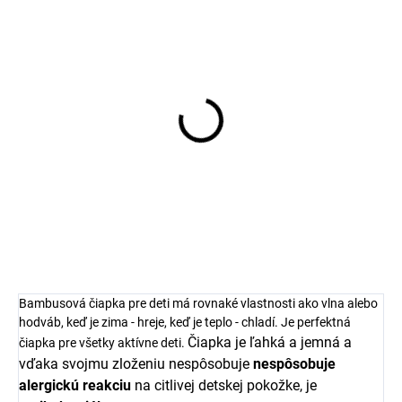
Merino ponožky pre
bábätko krémové
FLUFFY od značky SAFA
€8,39
Bambusová čiapka pre deti má rovnaké vlastnosti ako vlna alebo
hodváb, keď je zima - hreje, keď je teplo - chladí. Je perfektná
Čiapka je ľahká a jemná a
čiapka pre všetky aktívne deti.
vďaka svojmu zloženiu nespôsobuje
nespôsobuje
alergickú reakciu
na citlivej detskej pokožke, je