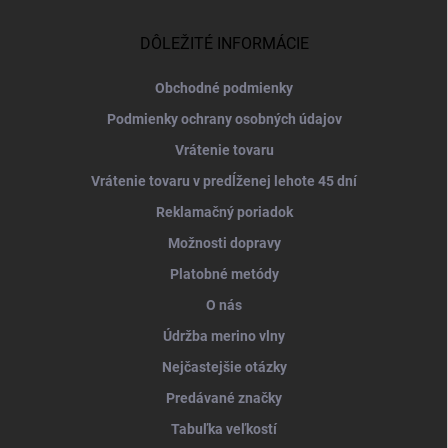
p
ä
DÔLEŽITÉ INFORMÁCIE
t
i
Obchodné podmienky
e
Podmienky ochrany osobných údajov
Vrátenie tovaru
Vrátenie tovaru v predĺženej lehote 45 dní
Reklamačný poriadok
Možnosti dopravy
Platobné metódy
O nás
Údržba merino vlny
Nejčastejšie otázky
Predávané značky
Tabuľka veľkostí