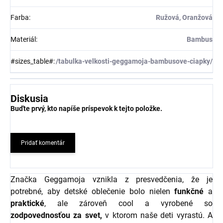
Farba
:
Ružová, Oranžová
Materiál
:
Bambus
#sizes_table#
:
/tabulka-velkosti-geggamoja-bambusove-ciapky/
Diskusia
Buďte prvý, kto napíše príspevok k tejto položke.
Pridať komentár
Značka Geggamoja vznikla z presvedčenia, že je
potrebné, aby detské oblečenie bolo nielen
funkčné
a
praktické
, ale zároveň cool a vyrobené so
zodpovednosťou za svet,
v ktorom naše deti vyrastú. A