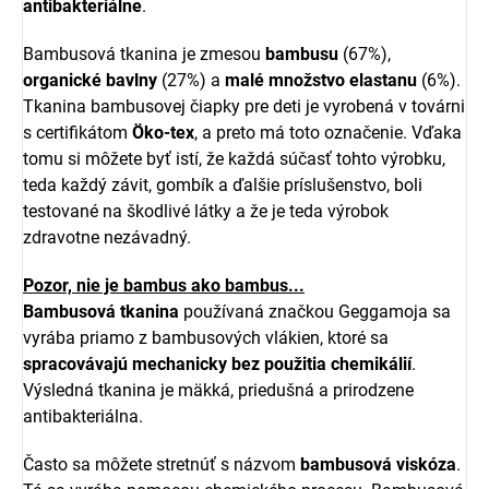
antibakteriálne
.
Bambusová tkanina je zmesou
bambusu
(67%),
organické bavlny
(27%) a
malé množstvo elastanu
(6%).
Tkanina bambusovej čiapky pre deti je vyrobená v továrni
s certifikátom
Öko-tex
, a preto má toto označenie. Vďaka
tomu si môžete byť istí, že každá súčasť tohto výrobku,
teda každý závit, gombík a ďalšie príslušenstvo, boli
testované na škodlivé látky a že je teda výrobok
zdravotne nezávadný.
Pozor, nie je bambus ako bambus...
Bambusová tkanina
používaná značkou Geggamoja sa
vyrába priamo z bambusových vlákien, ktoré sa
spracovávajú mechanicky bez použitia chemikálií
.
Výsledná tkanina je mäkká, priedušná a prirodzene
antibakteriálna.
Často sa môžete stretnúť s názvom
bambusová viskóza
.