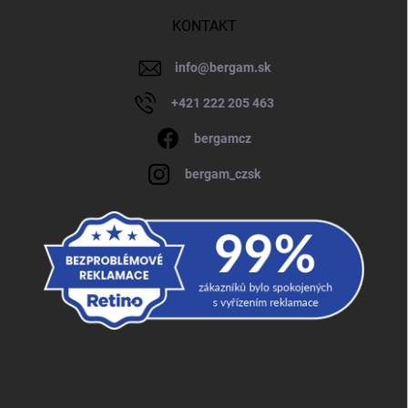
KONTAKT
info
@
bergam.sk
+421 222 205 463
bergamcz
bergam_czsk