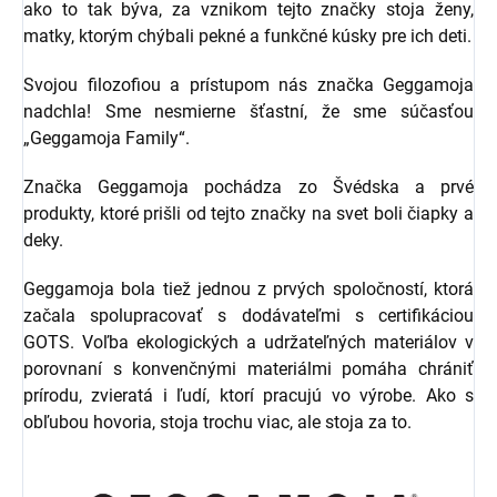
ako to tak býva, za vznikom tejto značky stoja ženy,
matky, ktorým chýbali pekné a funkčné kúsky pre ich deti.
Svojou filozofiou a prístupom nás značka Geggamoja
nadchla! Sme nesmierne šťastní, že sme súčasťou
„Geggamoja Family“.
Značka Geggamoja pochádza zo Švédska a prvé
produkty, ktoré prišli od tejto značky na svet boli čiapky a
deky.
Geggamoja bola tiež jednou z prvých spoločností, ktorá
začala spolupracovať s dodávateľmi s certifikáciou
GOTS. Voľba ekologických a udržateľných materiálov v
porovnaní s konvenčnými materiálmi pomáha chrániť
prírodu, zvieratá i ľudí, ktorí pracujú vo výrobe. Ako s
obľubou hovoria, stoja trochu viac, ale stoja za to.