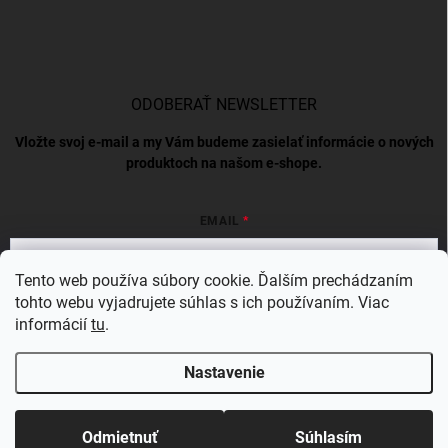
ODOBERAŤ NEWSLETTER
Vložte svoj e-mail a my Vám budeme zasielať informácie o nových
produktoch na našom e-shope.
EMAIL
Tento web používa súbory cookie. Ďalším prechádzaním
tohto webu vyjadrujete súhlas s ich používaním. Viac
Vložením e-mailu súhlasíte s
podmienkami ochrany osobných údajov
informácií
tu
.
Prihlásiť sa
Nastavenie
Copyright 2026
BERGAMSK
. Všetky práva vyhradené.
Odmietnuť
Súhlasím