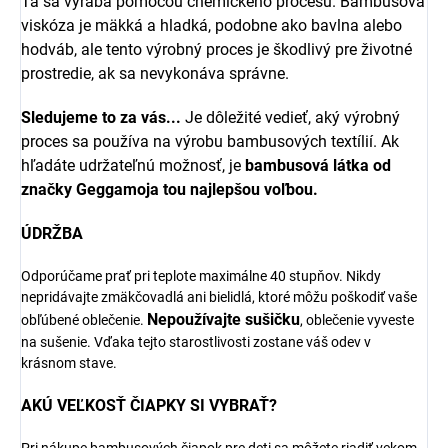
Tá sa vyrába pomocou chemického procesu. Bambusová
viskóza je mäkká a hladká, podobne ako bavlna alebo
hodváb, ale tento výrobný proces je škodlivý pre životné
prostredie, ak sa nevykonáva správne.
Sledujeme to za vás...
Je dôležité vedieť, aký výrobný
proces sa používa na výrobu bambusových textílií. Ak
hľadáte udržateľnú možnosť, je
bambusová látka od
značky Geggamoja tou najlepšou voľbou
.
ÚDRŽBA
Odporúčame prať pri teplote maximálne 40 stupňov. Nikdy
nepridávajte zmäkčovadlá ani bielidlá, ktoré môžu poškodiť vaše
Nepoužívajte sušičku
obľúbené oblečenie.
, oblečenie vyveste
na sušenie. Vďaka tejto starostlivosti zostane váš odev v
krásnom stave.
AKÚ VEĽKOSŤ ČIAPKY SI VYBRAŤ?