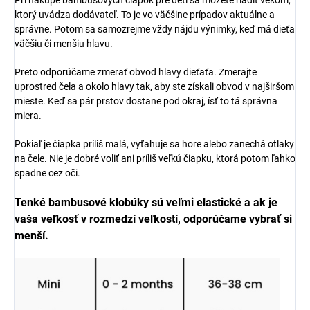
Pri nákupe bambusových čiapok pre deti sa môžete riadiť vekom,
ktorý uvádza dodávateľ. To je vo väčšine prípadov aktuálne a
správne. Potom sa samozrejme vždy nájdu výnimky, keď má dieťa
väčšiu či menšiu hlavu.
Preto odporúčame zmerať obvod hlavy dieťaťa. Zmerajte
uprostred čela a okolo hlavy tak, aby ste získali obvod v najširšom
mieste. Keď sa pár prstov dostane pod okraj, ísť to tá správna
miera.
Pokiaľ je čiapka príliš malá, vyťahuje sa hore alebo zanechá otlaky
na čele. Nie je dobré voliť ani príliš veľkú čiapku, ktorá potom ľahko
spadne cez oči.
Tenké bambusové klobúky sú veľmi elastické a ak je
vaša veľkosť v rozmedzí veľkostí, odporúčame vybrať si
menší.