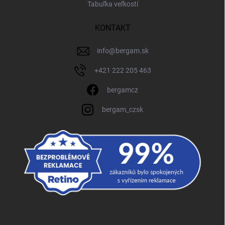
Tabuľka veľkostí
KONTAKT
info
@
bergam.sk
+421 222 205 463
bergamcz
bergam_czsk