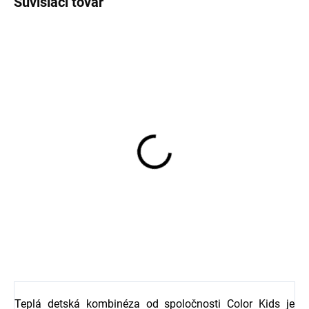
Súvisiaci tovar
Detské merino ponožky
Trille SAFA svetloružové
€6,78
Teplá detská kombinéza od spoločnosti Color Kids je