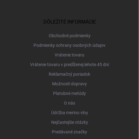
Z
á
p
ä
DÔLEŽITÉ INFORMÁCIE
t
i
Obchodné podmienky
e
Podmienky ochrany osobných údajov
Vrátenie tovaru
Vrátenie tovaru v predĺženej lehote 45 dní
Reklamačný poriadok
Možnosti dopravy
Platobné metódy
O nás
Údržba merino vlny
Nejčastejšie otázky
Predávané značky