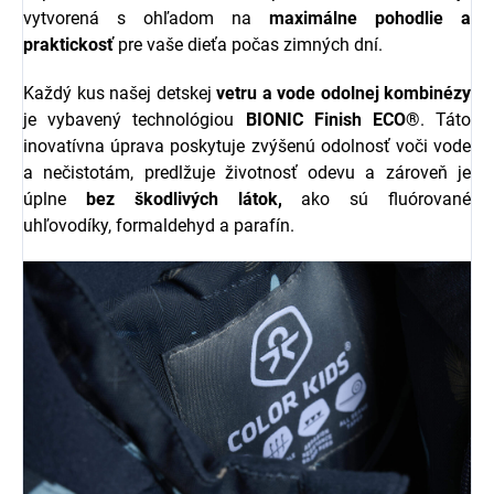
vytvorená s ohľadom na
maximálne pohodlie a
praktickosť
pre vaše dieťa počas zimných dní.
Každý kus našej detskej
vetru a vode odolnej kombinézy
je vybavený technológiou
BIONIC Finish ECO®
. Táto
inovatívna úprava poskytuje zvýšenú odolnosť voči vode
a nečistotám, predlžuje životnosť odevu a zároveň je
úplne
bez škodlivých látok,
ako sú fluórované
uhľovodíky, formaldehyd a parafín.