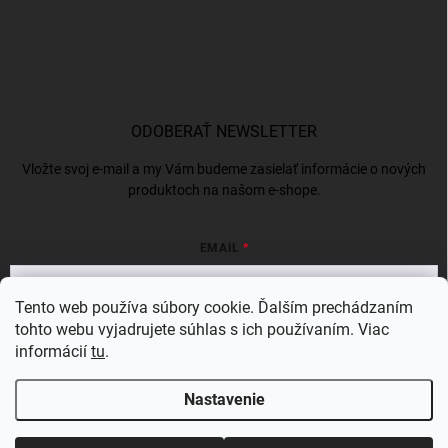
ODOBERAŤ NEWSLETTER
Vložte svoj e-mail a my Vám budeme zasielať informácie o nových
produktoch na našom e-shope.
EMAIL
Tento web používa súbory cookie. Ďalším prechádzaním
tohto webu vyjadrujete súhlas s ich používaním. Viac
Vložením e-mailu súhlasíte s
podmienkami ochrany osobných údajov
informácií
tu
.
Prihlásiť sa
Nastavenie