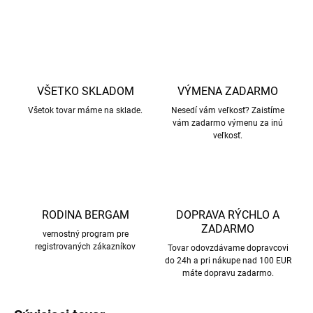
OPÝTAŤ SA
STRÁŽIŤ
VŠETKO SKLADOM
VÝMENA ZADARMO
Všetok tovar máme na sklade.
Nesedí vám veľkosť? Zaistíme
vám zadarmo výmenu za inú
veľkosť.
RODINA BERGAM
DOPRAVA RÝCHLO A
ZADARMO
vernostný program pre
registrovaných zákazníkov
Tovar odovzdávame dopravcovi
do 24h a pri nákupe nad 100 EUR
máte dopravu zadarmo.