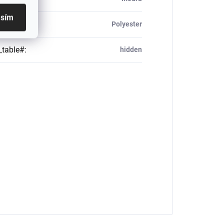
asím
ál
:
Polyester
_table#
:
hidden