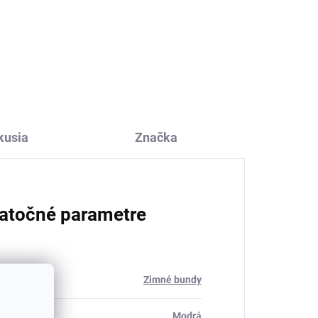
Detské merino ponožky
Trille SAFA svetloružové
€6,80
kusia
Značka
atočné parametre
ria
:
Zimné bundy
Modrá