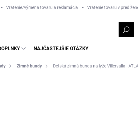
Vrátenie/výmena tovaru a reklamácia
Vrátenie tovaru v predĺžene
DOPLNKY
NAJČASTEJŠIE OTÁZKY
ndy
Zimné bundy
Detská zimná bunda na lyže Villervalla - AT
nia
ZNAČKA:
VILLERVALLA
od €94,96
od
€
Jednotková
ZVOĽTE VARIANT
cena: