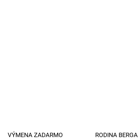
Praktické prevedenie
-
Od
manžety s otvorom na pale
zipsom.
Zvýšená viditeľnosť
-
Refl
chrbte pre lepšiu bezpečno
Ideálne pre zimné dobrod
bunda hreje, chráni a neo
Jednoduchá údržba
-
Pran
sušičke ani vo vysokoteplo
Materiál
- 100% recyklovan
DETAILNÉ INFORMÁCIE
VÝMENA ZADARMO
RODINA BERG