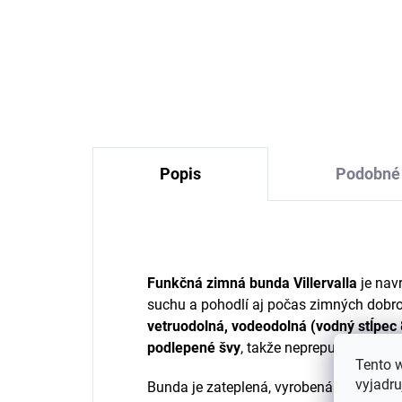
Detské pletené palčiaky
Vo
na šnúrke 0-1 rok
zi
Villervalla - ATLANTIC
Vil
€5
Popis
Podobné 
Funkčná zimná bunda Villervalla
je navr
suchu a pohodlí aj počas zimných dobrod
vetruodolná, vodeodolná (vodný stĺpec
podlepené švy
, takže neprepustí vodu, 
Tento 
vyjadru
Bunda je zateplená, vyrobená zo
100 % 