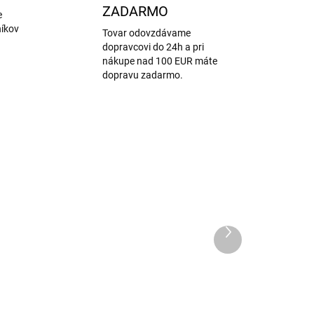
ZADARMO
e
níkov
Tovar odovzdávame
dopravcovi do 24h a pri
nákupe nad 100 EUR máte
dopravu zadarmo.
Ďalší
produkt