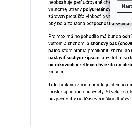
neobsahuje perfluórované chemikálie (
Nast
vnútornej strany
polyuretánovú membr
zároveň prepúšťa vlhkosť a vzduch zvnút
aby bola zaistená bezpečnosť a kvalita.
Pre maximálne pohodlie má bunda
odn
vetrom a snehom, a
snehový pás (snow
palec
, ktoré bránia prenikaniu snehu d
nastaviť suchým zipsom
, aby dobre sede
na rukávoch a reflexná hviezda na chrb
za šera.
Táto funkčná zimná bunda je ideálna na
ihrisko aj na rodinné výlety. Skvele komb
bezpečnosť v nadčasovom škandinávsk