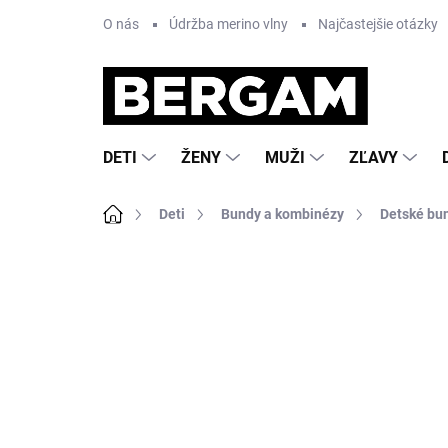
Prejsť
O nás
Údržba merino vlny
Najčastejšie otázky
na
obsah
DETI
ŽENY
MUŽI
ZĽAVY
Domov
Deti
Bundy a kombinézy
Detské bu
Neohodnotené
Podrobnosti hodnote
AKCIA