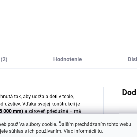
deodolné detské
Detská zimná čiapka
mné nohavice
ušiak Villervalla
lervalla - ATLANTIC
ATLANTIC
€50,53
€27,74
(2)
Hodnotenie
Dis
Dod
hnutá tak, aby udržala deti v teple,
ružstiev. Vďaka svojej konštrukcii je
 8 000 mm)
a zároveň priedušná – má
ale umožňuje odvod vlhkosti von.
Kategó
web používa súbory cookie. Ďalším prechádzaním tohto webu
jete súhlas s ich používaním. Viac informácií
tu
.
recyklovaného polyesteru
a
Farba
: