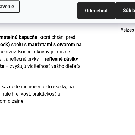
PFOS, PFOA). Namiesto toho má z
avenie
ánu
, ktorá účinne blokuje vodu zvonku a
Odmietnuť
Súhl
Materi
ra. Každá výrobná séria je testovaná,
#sizes
ímateľnú kapucňu
, ktorá chráni pred
lock)
spolu s
manžetami s otvorom na
o rukávov. Konce rukávov je možné
li, a reflexné prvky –
reflexné pásiky
te
– zvyšujú viditeľnosť vášho dieťaťa
 každodenné nosenie do škôlky, na
inuje hrejivosť, praktickosť a
om dizajne.