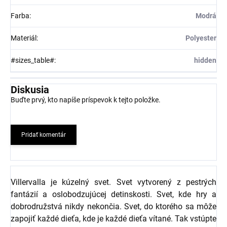
Farba
:
Modrá
Materiál
:
Polyester
#sizes_table#
:
hidden
Diskusia
Buďte prvý, kto napíše príspevok k tejto položke.
Pridať komentár
Villervalla je kúzelný svet. Svet vytvorený z pestrých
fantázií a oslobodzujúcej detinskosti. Svet, kde hry a
dobrodružstvá nikdy nekončia. Svet, do ktorého sa môže
zapojiť každé dieťa, kde je každé dieťa vítané. Tak vstúpte