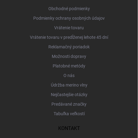
t
i
Obchodné podmienky
e
Podmienky ochrany osobných údajov
Vrátenie tovaru
Vrátenie tovaru v predĺženej lehote 45 dní
Reklamačný poriadok
Možnosti dopravy
Platobné metódy
O nás
Údržba merino vlny
Nejčastejšie otázky
Predávané značky
Tabuľka veľkostí
KONTAKT