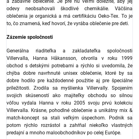
a zábavné oblečenie. Je pre ňu veľmi dôležité, aby jej
odevy neobsahovali škodlivé chemikálie. Väčšina
oblečenia je organická a má certifikáciu Oeko-Tex. To je
to, čo znamená, keď hovorí, že vyrába oblečenie pre deti.
Zázemie spoločnosti
Generálna riaditeľka a zakladateľka spoločnosti
Villervalla, Hanna Håkansson, otvorila v roku 1999
obchod s detskými potrebami a rýchlo si uvedomila, že
chýba dobre navrhnuté unisex oblečenie, ktoré by sa
dobre hodilo pre každodenné použitie aj pre špeciálne
príležitosti. Zrodila sa myšlienka Villervally. Spojením
svojich skúseností ako majiteľky obchodu so silnou
vôľou vydala Hanna v roku 2005 svoju prvú kolekciu
Villervalla. Krásne, pohodlné oblečenie a unikátny mix &
match-koncept sa stali veľkým úspechom. Podnik sa
potom rýchlo rozrástol a zahŕňal niekoľko vlastných
predajní a mnoho maloobchodníkov po celej Európe.