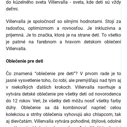
do kúzelného sveta Villervalla - sveta, kde deti sú vždy
deťmi.
Villervalla je spoločnosť so silnými hodnotami. Stojí za
radosťou, optimizmom a rovnosťou. Je inkluzívna a
príjemná. Je to značka, ktorá je na strane detí. To všetko
je patrné na farebnom a hravom detskom oblečení
Villervalla.
Oblečenie pre deti
Čo znamená “oblečenie pre deti”? V prvom rade je to
jasné vysvetlenie toho, čo robí, ale premýšľajú nad tým aj
v niekoľkých ďalších krokoch. Villervalla navrhuje a
vytvára detské oblečenie pre všetky deti od novorodenca
do 12 rokov. Verí, že všetky deti môžu nosiť všetky farby
dúhy. Oblečenie sa dá kombinovať naprieč celou
kolekciou a strihy oblečenia vyhovujú ako chlapcom, tak
aj dievčatám. Villervalla vytvára pohodlné, štýlové, odolné