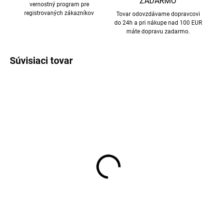
ZADARMO
vernostný program pre
registrovaných zákazníkov
Tovar odovzdávame dopravcovi
do 24h a pri nákupe nad 100 EUR
máte dopravu zadarmo.
Súvisiaci tovar
AKCIA
AKCIA
Detské pletené palčiaky
Vodeodolné detské
na šnúrke 0-1 rok
zimné nohavice
Villervalla - ATLANTIC
Villervalla - ATLANTIC