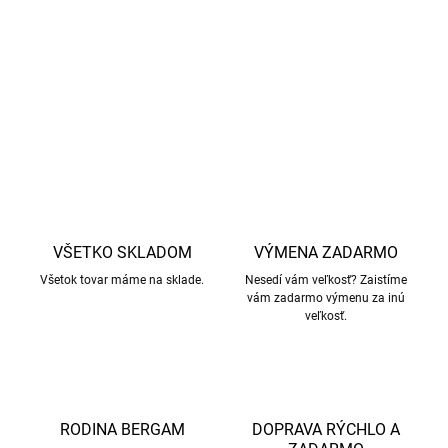
vysokoteplotných sušiacich skriniach.
Materiál
- 100% recyklovaný polyester.
DETAILNÉ INFORMÁCIE
OPÝTAŤ SA
STRÁŽIŤ
VŠETKO SKLADOM
VÝMENA ZADARMO
Všetok tovar máme na sklade.
Nesedí vám veľkosť? Zaistíme
vám zadarmo výmenu za inú
veľkosť.
RODINA BERGAM
DOPRAVA RÝCHLO A