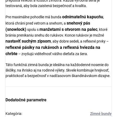
prepúšťa vlhkosť a vzduch zvnútra. Každá výrobná séria je
testovaná, aby bola zaistená bezpečnosť a kvalita.
odnímateľnú kapucňu
Pre maximálne pohodlie má bunda
,
snehový pás
ktorá chráni pred vetrom a snehom, a
(snowlock)
manžetami s otvorom na palec
spolu s
, ktoré
bránia prenikaniu snehu do rukávov. Konce rukávov je možné
nastaviť suchým zipsom
, aby dobre sedeli, a reflexné prvky –
reflexné pásiky na rukávoch a reflexná hviezda na
chrbte
– zvyšujú viditeľnosť vášho dieťaťa za šera.
Táto funkčná zimná bunda je ideálna na každodenné nosenie do
škôlky, na ihrisko aj na rodinné výlety. Skvele kombinuje hrejivosť,
praktickosť a bezpečnosť v nadčasovom škandinávskom dizajne.
Dodatočné parametre
Kategória
:
Zimné bundy