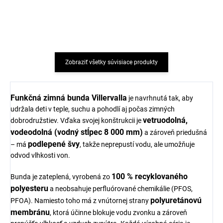
€5
€50,57
Zobraziť všetky súvisiace produkty
Funkčná zimná bunda Villervalla
je navrhnutá tak, aby
udržala deti v teple, suchu a pohodlí aj počas zimných
vetruodolná,
dobrodružstiev. Vďaka svojej konštrukcii je
vodeodolná (vodný stĺpec 8 000 mm)
a zároveň priedušná
podlepené švy
– má
, takže neprepustí vodu, ale umožňuje
odvod vlhkosti von.
100 % recyklovaného
Bunda je zateplená, vyrobená zo
polyesteru
a neobsahuje perfluórované chemikálie (PFOS,
polyuretánovú
PFOA). Namiesto toho má z vnútornej strany
membránu
, ktorá účinne blokuje vodu zvonku a zároveň