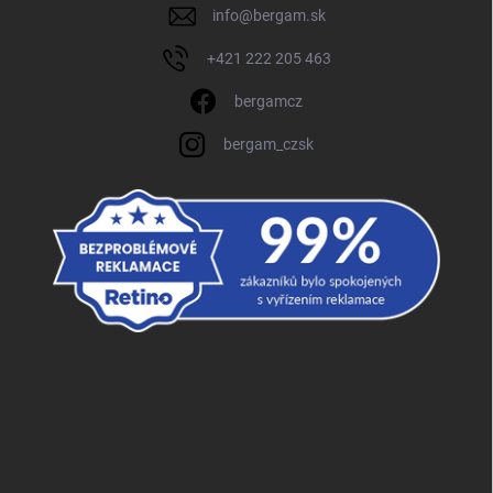
info
@
bergam.sk
+421 222 205 463
bergamcz
bergam_czsk