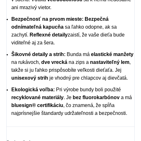
ani mrazivý vietor.
Bezpečnosť na prvom mieste:
Bezpečná
odnímateľná kapucňa
sa ľahko odopne, ak sa
zachytí.
Reflexné detaily
zaistí, že vaše dieťa bude
viditeľné aj za šera.
Šikovné detaily a strih:
Bunda má
elastické manžety
na rukávoch,
dve vrecká
na zips a
nastaviteľný lem
,
takže si ju ľahko prispôsobíte veľkosti dieťaťa.
Jej
unisexový strih
je vhodný pre chlapcov aj dievčatá.
Ekologická voľba:
Pri výrobe bundy boli použité
recyklované materiály
.
Je
bez fluorokarbónov
a má
bluesign® certifikáciu
, čo znamená, že spĺňa
najprísnejšie štandardy udržateľnosti a bezpečnosti.