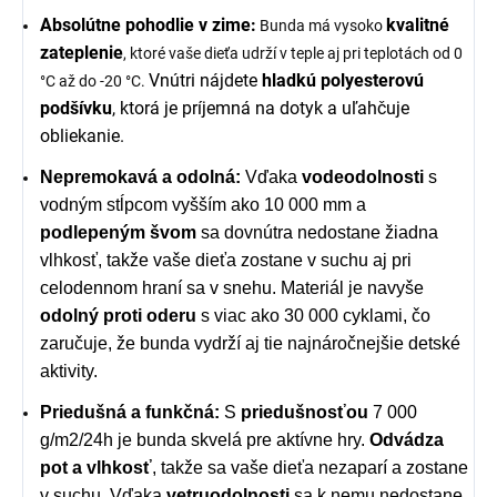
Absolútne pohodlie v zime:
kvalitné
Bunda má vysoko
zateplenie
, ktoré vaše dieťa udrží v teple aj pri teplotách od 0
Vnútri nájdete
hladkú polyesterovú
°C až do -20 °C.
podšívku
, ktorá je príjemná na dotyk a uľahčuje
obliekanie.
Nepremokavá a odolná:
Vďaka
vodeodolnosti
s
vodným stĺpcom vyšším ako 10 000 mm a
podlepeným švom
sa dovnútra nedostane žiadna
vlhkosť, takže vaše dieťa zostane v suchu aj pri
celodennom hraní sa v snehu. Materiál je navyše
odolný proti oderu
s viac ako 30 000 cyklami, čo
zaručuje, že bunda vydrží aj tie najnáročnejšie detské
aktivity.
Priedušná a funkčná:
S
priedušnosťou
7 000
g/m2/24h je bunda skvelá pre aktívne hry.
Odvádza
pot a vlhkosť
, takže sa vaše dieťa nezaparí a zostane
v suchu. Vďaka
vetruodolnosti
sa k nemu nedostane