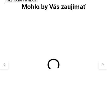
High-contrast mode
Mohlo by Vás zaujímať
AKCIA
AKCIA
Detská zimná
Detská zimná b
membránová bunda
Mikk-Line - 162
Raisio Reima modrá
Burlwood
Blue Ocean
82,43 €
79,79 