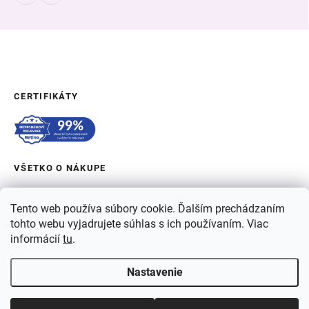
CERTIFIKÁTY
VŠETKO O NÁKUPE
OBJEDNÁVKA A DOPRAVA
Tento web používa súbory cookie. Ďalším prechádzaním
tohto webu vyjadrujete súhlas s ich používaním. Viac
O BERGAME
informácií
tu
.
Nastavenie
Copyright 2026
BERGAMSK
. Všetky práva vyhradené.