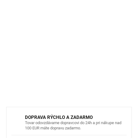
obliekanie
Kapucňa:
Bezpečná, odnímateľná
Ďalšie detaily:
Dve vrecká na zips, elastické manžety,
nastaviteľný lem, reflexné prvky
Údržba:
Možno prať v práčke na 40 °C, vhodné na
sušenie v sušičke (max. 40 °C)
Upozornenie:
Prať naruby, so zapnutými zipsami a
suchými zipsami. Nepoužívať bielidlá a aviváž.
DETAILNÉ INFORMÁCIE
OPÝTAŤ SA
STRÁŽIŤ
DOPRAVA RÝCHLO A ZADARMO
Tovar odovzdávame dopravcovi do 24h a pri nákupe nad
100 EUR máte dopravu zadarmo.