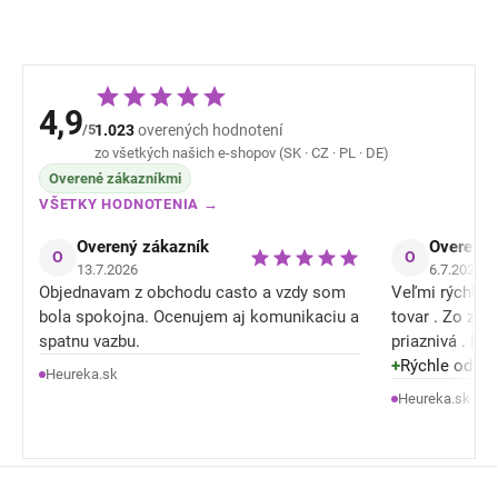
4,9
/5
1.023
overených hodnotení
zo všetkých našich e-shopov (SK · CZ · PL · DE)
Overené zákazníkmi
VŠETKY HODNOTENIA →
Overený zákazník
Overený 
O
O
13.7.2026
6.7.2026
Objednavam z obchodu casto a vzdy som
Veľmi rýchle o
bola spokojna. Ocenujem aj komunikaciu a
tovar . Zo zľ
spatnu vazbu.
priaznivá . M
tiež konečne nieje celý mokrý / spotený a
+
Rýchle odosla
Heureka.sk
je mu lepšie .
Heureka.sk