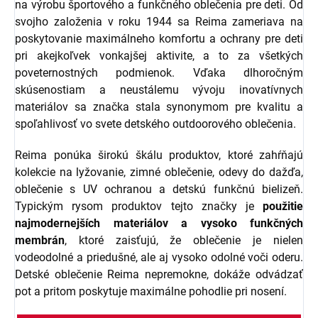
na výrobu športového a funkčného oblečenia pre deti. Od
svojho založenia v roku 1944 sa Reima zameriava na
poskytovanie maximálneho komfortu a ochrany pre deti
pri akejkoľvek vonkajšej aktivite, a to za všetkých
poveternostných podmienok. Vďaka dlhoročným
skúsenostiam a neustálemu vývoju inovatívnych
materiálov sa značka stala synonymom pre kvalitu a
spoľahlivosť vo svete detského outdoorového oblečenia.
Reima ponúka širokú škálu produktov, ktoré zahŕňajú
kolekcie na lyžovanie, zimné oblečenie, odevy do dažďa,
oblečenie s UV ochranou a detskú funkčnú bielizeň.
Typickým rysom produktov tejto značky je
použitie
najmodernejších materiálov a vysoko funkčných
membrán
, ktoré zaisťujú, že oblečenie je nielen
vodeodolné a priedušné, ale aj vysoko odolné voči oderu.
Detské oblečenie Reima nepremokne, dokáže odvádzať
pot a pritom poskytuje maximálne pohodlie pri nosení.