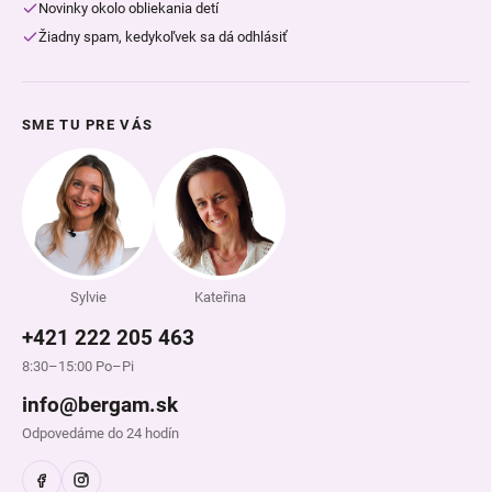
Novinky okolo obliekania detí
Žiadny spam, kedykoľvek sa dá odhlásiť
SME TU PRE VÁS
Sylvie
Kateřina
+421 222 205 463
8:30–15:00 Po–Pi
info@bergam.sk
Odpovedáme do 24 hodín