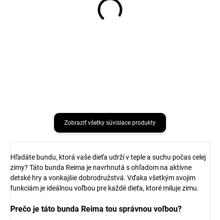
Detské bambusové
Detské bambusové
bezšvové ponožky 3 páry
bezšvové ponožky 3 páry
čierne Minipop
Chili Pepper Minipop
€9,97
€12,32
Zobraziť všetky súvisiace produkty
Hľadáte bundu, ktorá vaše dieťa udrží v teple a suchu počas celej
zimy? Táto bunda Reima je navrhnutá s ohľadom na aktívne
detské hry a vonkajšie dobrodružstvá. Vďaka všetkým svojim
funkciám je ideálnou voľbou pre každé dieťa, ktoré miluje zimu.
Prečo je táto bunda Reima tou správnou voľbou?