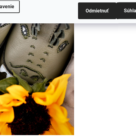
avenie
Odmietnuť
Súhl