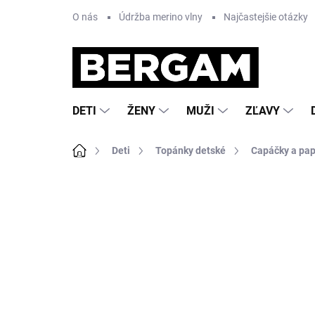
Prejsť
O nás
Údržba merino vlny
Najčastejšie otázky
na
obsah
DETI
ŽENY
MUŽI
ZĽAVY
Domov
Deti
Topánky detské
Capáčky a pa
Neohodnotené
Podrobnosti hodnote