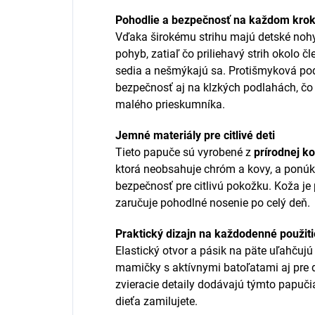
Pohodlie a bezpečnosť na každom kro
Vďaka širokému strihu majú detské nohy
pohyb, zatiaľ čo priliehavý strih okolo 
sedia a nešmýkajú sa. Protišmyková po
bezpečnosť aj na klzkých podlahách, čo
malého prieskumníka.
Jemné materiály pre citlivé deti
Tieto papuče sú vyrobené z
prírodnej k
ktorá neobsahuje chróm a kovy, a ponúka
bezpečnosť pre citlivú pokožku. Koža je 
zaručuje pohodlné nosenie po celý deň.
Praktický dizajn na každodenné použiti
Elastický otvor a pásik na päte uľahčujú
mamičky s aktívnymi batoľatami aj pre d
zvieracie detaily dodávajú týmto papučia
dieťa zamilujete.