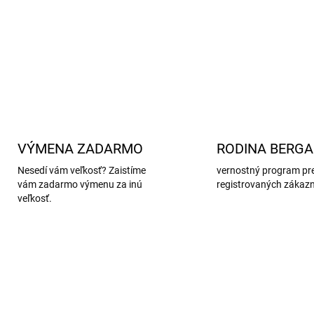
Vhodné pre užšie až nor
DETAILNÉ INFORMÁCIE
VÝMENA ZADARMO
RODINA BERG
Nesedí vám veľkosť? Zaistíme
vernostný program pr
vám zadarmo výmenu za inú
registrovaných zákaz
veľkosť.