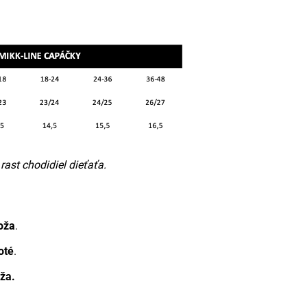
ast chodidiel dieťaťa.
oža
.
oté
.
ža.