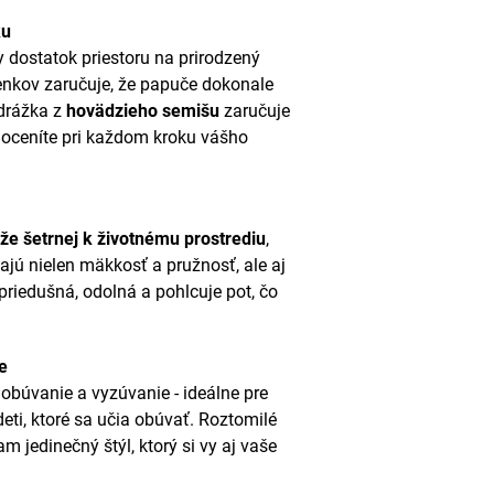
ku
 dostatok priestoru na prirodzený
členkov zaručuje, že papuče dokonale
drážka z
hovädzieho semišu
zaručuje
 oceníte pri každom kroku vášho
ože šetrnej k životnému prostrediu
,
jú nielen mäkkosť a pružnosť, ale aj
priedušná, odolná a pohlcuje pot, čo
e
 obúvanie a vyzúvanie - ideálne pre
eti, ktoré sa učia obúvať. Roztomilé
m jedinečný štýl, ktorý si vy aj vaše