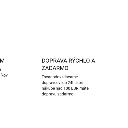
málne široké nohy a normálny priehlavok.
OPÝTAŤ SA
STRÁŽIŤ
AM
DOPRAVA RÝCHLO A
ZADARMO
e
níkov
Tovar odovzdávame
dopravcovi do 24h a pri
nákupe nad 100 EUR máte
dopravu zadarmo.