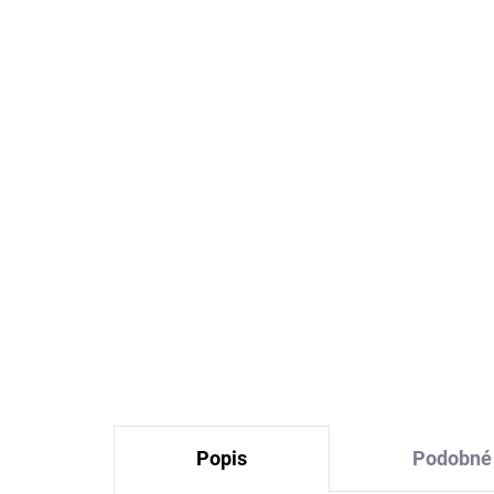
Merino pančuchy šedé
Me
TRILLE SAFA
tm
SA
€18,70
Popis
Podobné 