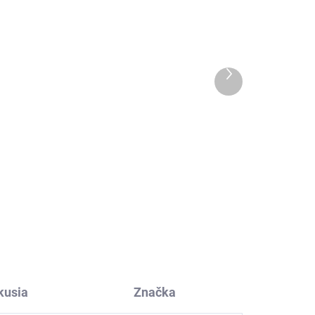
Ďalší
produkt
Protišmykové merino
pančuchy s balónikom
ružovej farby SAFA
€27,45
kusia
Značka