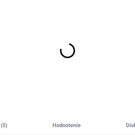
rino pančuchy
Merino pančucháče
avomodré TRILLE
krémové TRILLE SAFA
FA
€17,67
€17,85
(5)
Hodnotenie
Dis