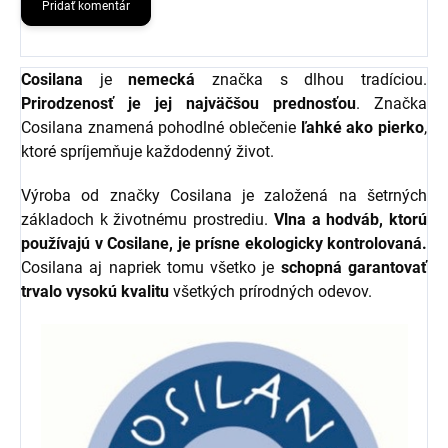
Pridať komentár
Cosilana
je
nemecká
značka s dlhou tradíciou.
Prirodzenosť je jej najväčšou prednosťou
. Značka
Cosilana znamená pohodlné oblečenie
ľahké ako pierko
,
ktoré spríjemňuje každodenný život.
Výroba od značky Cosilana je založená na šetrných
základoch k životnému prostrediu.
Vlna a hodváb, ktorú
používajú v Cosilane, je prísne ekologicky kontrolovaná.
Cosilana aj napriek tomu všetko je
schopná garantovať
trvalo vysokú kvalitu
všetkých prírodných odevov.