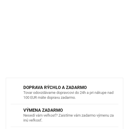
bakterii odpowiedzialnych za nieprzyjemny zapach.
Wyprodukowane odpowiedzialnie
– certyfikat GOTS,
mulesing-free, wełna od 19,5 mikrona (ekstra miękka,
nie gryzie), produkcja w Niemczech z laboratoryjnym
testowaniem włókien.
DETAILNÉ INFORMÁCIE
OPÝTAŤ SA
STRÁŽIŤ
DOPRAVA RÝCHLO A ZADARMO
Tovar odovzdávame dopravcovi do 24h a pri nákupe nad
100 EUR máte dopravu zadarmo.
VÝMENA ZADARMO
Nesedí vám veľkosť? Zaistíme vám zadarmo výmenu za
inú veľkosť.