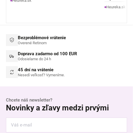
Heureka.sk
je mu lepšie .
Heureka.sk
Bezproblémové vrátenie
Overené Retinom
Doprava zadarmo od 100 EUR
Odosielame do 24 h
45 dní na vrátenie
Nesedí veľkosť? Vymeníme.
Chcete náš newsletter?
Novinky a zľavy medzi prvými