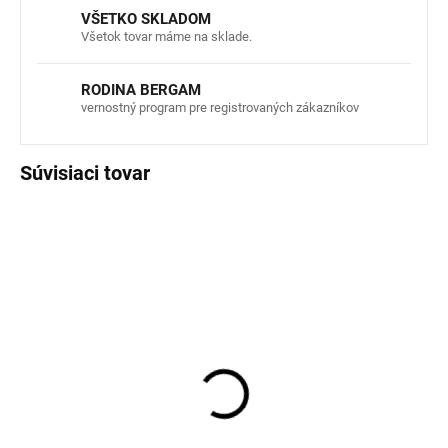
VŠETKO SKLADOM
Všetok tovar máme na sklade.
RODINA BERGAM
vernostný program pre registrovaných zákazníkov
Súvisiaci tovar
NOVINKA
NOVINKA
AKCIA
AKCIA
Detské bezšvové
Detské bezšvové