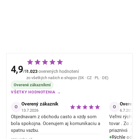
vlny, bavlny a hodvábu
vlny, bavlny a 
Cosilana s dlhým
Cosilana s dlhý
rukávom sivý melír
rukávom modrý 
20,99 €
20,94 
4,9
/5
1.023
overených hodnotení
zo všetkých našich e-shopov (SK · CZ · PL · DE)
Overené zákazníkmi
VŠETKY HODNOTENIA →
Overený zákazník
Overený 
O
O
13.7.2026
6.7.2026
Objednavam z obchodu casto a vzdy som
Veľmi rýchle o
bola spokojna. Ocenujem aj komunikaciu a
tovar . Zo zľ
spatnu vazbu.
priaznivá . M
tiež konečne nieje celý mokrý / spotený a
+
Rýchle odosla