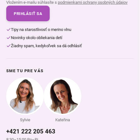
Vložením e-mailu súhlasíte s
podmienkami ochrany osobných údajov
PRIHLÁSIŤ SA
Tipy na starostlivosť o merino vlnu
Novinky okolo obliekania detí
Žiadny spam, kedykoľvek sa dá odhlásiť
SME TU PRE VÁS
Sylvie
Kateřina
+421 222 205 463
8:30–15:00 Po–Pi