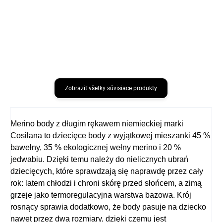
bambusové ponožky 3
bambusové ponožky 3
páry ONYU - béžová
páry ONYU - modrá farba
farba Angora
Rhodonite
€7,68
€7,68
Zobraziť všetky súvisiace produkty
Merino body z długim rękawem niemieckiej marki
Cosilana to dziecięce body z wyjątkowej mieszanki 45 %
bawełny, 35 % ekologicznej wełny merino i 20 %
jedwabiu. Dzięki temu należy do nielicznych ubrań
dziecięcych, które sprawdzają się naprawdę przez cały
rok: latem chłodzi i chroni skórę przed słońcem, a zimą
grzeje jako termoregulacyjna warstwa bazowa. Krój
rosnący sprawia dodatkowo, że body pasuje na dziecko
nawet przez dwa rozmiary, dzięki czemu jest