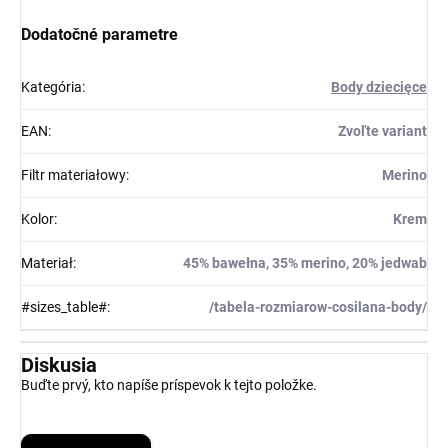
Dodatočné parametre
Kategória
:
Body dziecięce
EAN
:
Zvoľte variant
Filtr materiałowy
:
Merino
Kolor
:
Krem
Materiał
:
45% bawełna, 35% merino, 20% jedwab
#sizes_table#
:
/tabela-rozmiarow-cosilana-body/
Diskusia
Buďte prvý, kto napíše príspevok k tejto položke.