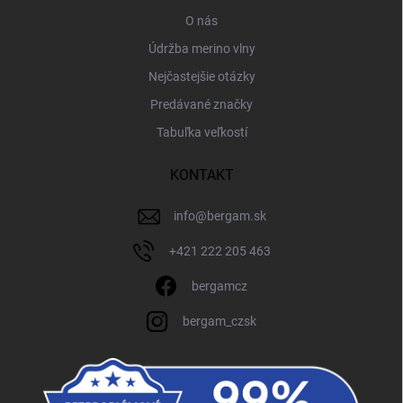
O nás
Údržba merino vlny
Nejčastejšie otázky
Predávané značky
Tabuľka veľkostí
KONTAKT
info
@
bergam.sk
+421 222 205 463
bergamcz
bergam_czsk