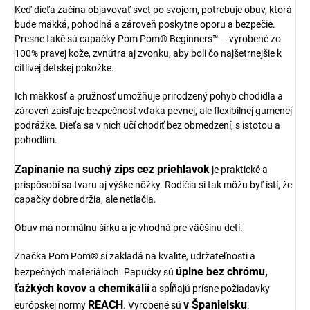
Keď dieťa začína objavovať svet po svojom, potrebuje obuv, ktorá
bude mäkká, pohodlná a zároveň poskytne oporu a bezpečie.
Presne také sú capačky Pom Pom® Beginners™ – vyrobené zo
100% pravej kože, zvnútra aj zvonku, aby boli čo najšetrnejšie k
citlivej detskej pokožke.
Ich mäkkosť a pružnosť umožňuje prirodzený pohyb chodidla a
zároveň zaisťuje bezpečnosť vďaka pevnej, ale flexibilnej gumenej
podrážke. Dieťa sa v nich učí chodiť bez obmedzení, s istotou a
pohodlím.
Zapínanie na suchý zips cez priehlavok
je praktické a
prispôsobí sa tvaru aj výške nôžky. Rodičia si tak môžu byť istí, že
capačky dobre držia, ale netlačia.
Obuv má normálnu šírku a je vhodná pre väčšinu detí.
Značka Pom Pom® si zakladá na kvalite, udržateľnosti a
úplne bez chrómu,
bezpečných materiáloch. Papučky sú
ťažkých kovov a chemikálií
a spĺňajú prísne požiadavky
REACH
v Španielsku
európskej normy
. Vyrobené sú
.