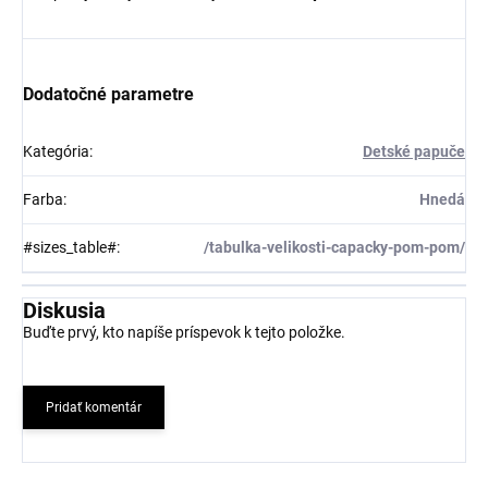
Dodatočné parametre
Kategória
:
Detské papuče
Farba
:
Hnedá
#sizes_table#
:
/tabulka-velikosti-capacky-pom-pom/
Diskusia
Buďte prvý, kto napíše príspevok k tejto položke.
Pridať komentár