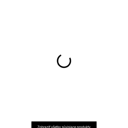
Merino pančuchy šedé
Merino pančuchy
TRILLE SAFA
tmavomodré TRILLE
SAFA
€18,74
€17,89
Zobraziť všetky súvisiace produkty