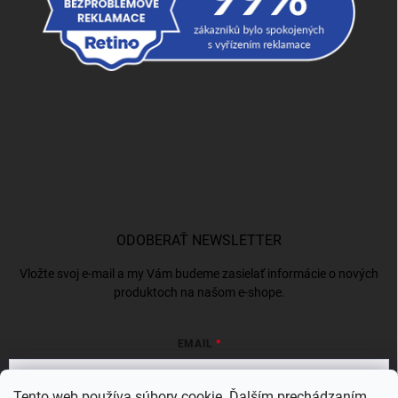
ODOBERAŤ NEWSLETTER
Vložte svoj e-mail a my Vám budeme zasielať informácie o nových
produktoch na našom e-shope.
EMAIL
Tento web používa súbory cookie. Ďalším prechádzaním