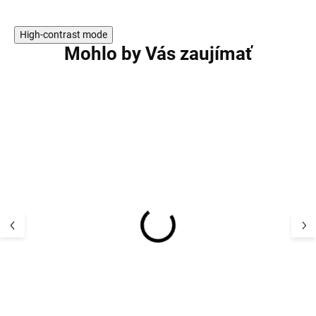
High-contrast mode
Mohlo by Vás zaujímať
AKCIA
VÝPREDAJ
Detské kožené capačky
Detské kožené 
so suchým zipsom pre
so suchým zips
prvé kroky Dusty Rose
prvé kroky Bell