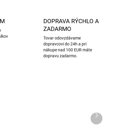
AM
DOPRAVA RÝCHLO A
ZADARMO
e
níkov
Tovar odovzdávame
dopravcovi do 24h a pri
nákupe nad 100 EUR máte
dopravu zadarmo.
Ďalší
produkt