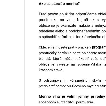
Ako sa starať o merino?
Pred prvým použitím odporúčame oble
prostriedku na vlnu. Najmä ak si vyb
oblečenie je okamžite mäkšie a nehryz
oddelene alebo s podobne farebným obl
a spôsobiť zafarbenie inak farebného ob
progra
Oblečenie môžete prať v práčke v
prostriedky na vlnu a perte oblečenie naru
bielidlá, ktoré môžu poškodiť vaše obľ
oblečenie vyveste na sušenie.Vďaka te
krásnom stave.
S odstraňovaním výraznejších škvŕn n
predpierať pomocou žlčového mydla v stud
Merino vlna je veľmi jemný prírodný
spôsobom a intenzitou používania.