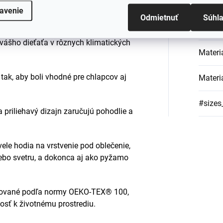
Kategó
avenie
Odmietnuť
Súhl
Farba
:
má jedinečnú schopnosť regulovať
 vášho dieťaťa v rôznych klimatických
Materi
 tak, aby boli vhodné pre chlapcov aj
Materi
#sizes
 priliehavý dizajn zaručujú pohodlie a
vele hodia na vrstvenie pod oblečenie,
ebo svetru, a dokonca aj ako pyžamo
fikované podľa normy OEKO-TEX® 100,
osť k životnému prostrediu.