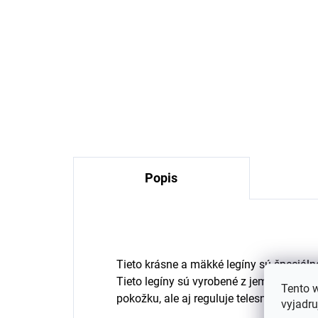
Detské bavlnené ponožky
De
TRALLE SAFA - biele
TR
€5,04
Popis
Tieto krásne a mäkké legíny sú špeciálne
Tieto legíny sú vyrobené z jemnej merino 
Tento 
pokožku, ale aj reguluje telesnú teplotu 
vyjadru