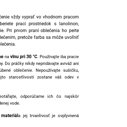
čenie vždy vyprať vo vhodnom pracom
eriete prací prostriedok s l
anolinon,
ie.
Pri prvom praní oblečenia ho perte
ečením, pretože farba sa môže uvoľniť
lečenia.
me
vlnu pri 30 °C
na
. Používajte iba pracie
by. Do práčky nikdy nepridávajte aviváž ani
úbené oblečenie. Nepoužívajte sušičku,
jto starostlivosti zostane váš odev v
eotáľajte, odporúčame ich čo najskôr
enej vode.
 materiál
a jej trvanlivosť je ovplyvnená