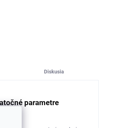
žky
Detské bavlnené ponožky
TRALLE SAFA - sivé
€5,04
Diskusia
atočné parametre