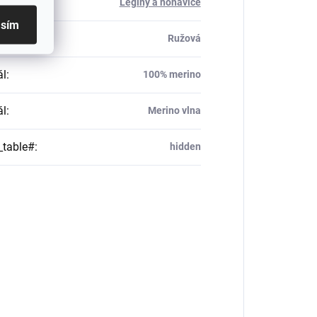
ria
:
Legíny a nohavice
asím
Ružová
ál
:
100% merino
ál
:
Merino vlna
_table#
:
hidden