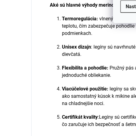
Aké sú hlavné výhody merino vlny?
Nast
Termoregulácia:
vlnený materiál 
teplotu, čím zabezpečuje pohodlie
podmienkach.
Unisex dizajn
: legíny sú navrhnuté
dievčatá.
Flexibilita a pohodlie:
Pružný pás a
jednoduché obliekanie.
Viacúčelové použitie:
legíny sa sk
ako samostatný kúsok k mikine al
na chladnejšie noci.
Certifikát kvality
:Legíny sú certi
čo zaručuje ich bezpečnosť a šetrn