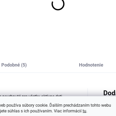
tské bavlnené ponožky
Detské bavlnené pono
ALLE SAFA - modré
TRALLE SAFA - ružové
€5,04
€5,04
Podobné (5)
Hodnotenie
Dod
 navrhnuté pre všetky aktívne deti.
vlny, ktorá je nielen príjemná na holú
web používa súbory cookie. Ďalším prechádzaním tohto webu
vášho dieťaťa.
jete súhlas s ich používaním. Viac informácií
tu
.