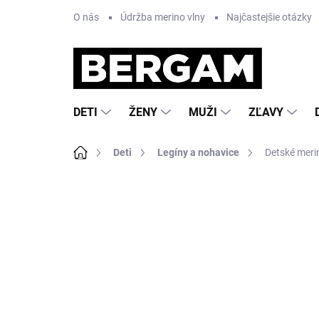
Prejsť
O nás
Údržba merino vlny
Najčastejšie otázky
na
obsah
DETI
ŽENY
MUŽI
ZĽAVY
Domov
Deti
Legíny a nohavice
Detské meri
Neohodnotené
Podrobnosti hodnote
AKCIA