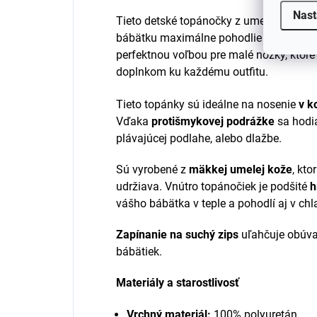
Nast
Tieto detské topánočky z umelej kože sú
bábätku maximálne pohodlie a ochranu 
perfektnou voľbou pre malé nôžky, ktoré
doplnkom ku každému outfitu.
Tieto topánky sú ideálne na nosenie
v k
Vďaka
protišmykovej podrážke
sa hodia
plávajúcej podlahe, alebo dlažbe.
Sú vyrobené z
mäkkej umelej kože
, kto
udržiava. Vnútro topánočiek je podšité
h
vášho bábätka v teple a pohodlí aj v ch
Zapínanie na suchý zips
uľahčuje obúva
bábätiek.
Materiály a starostlivosť
Vrchný materiál:
100% polyuretán