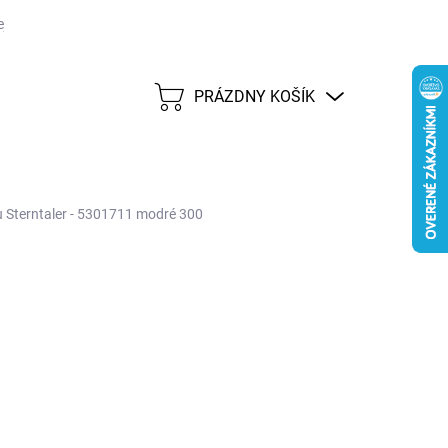
j lehote 45 dní
Možnosti dopravy
Platobné metódy
Predáva
PRÁZDNY KOŠÍK
NÁKUPNÝ
KOŠÍK
u Sterntaler - 5301711 modré 300