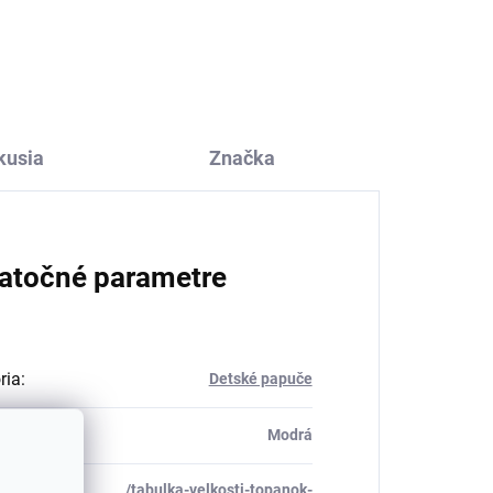
ružovej farby SAFA
€27,51
kusia
Značka
atočné parametre
ria
:
Detské papuče
Modrá
/tabulka-velkosti-topanok-