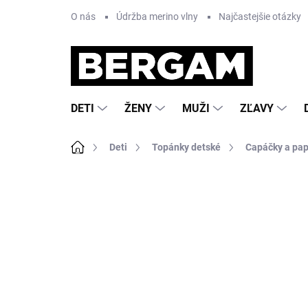
Prejsť
O nás
Údržba merino vlny
Najčastejšie otázky
na
obsah
DETI
ŽENY
MUŽI
ZĽAVY
Domov
Deti
Topánky detské
Capáčky a pa
Neohodnotené
Podrobnosti hodnote