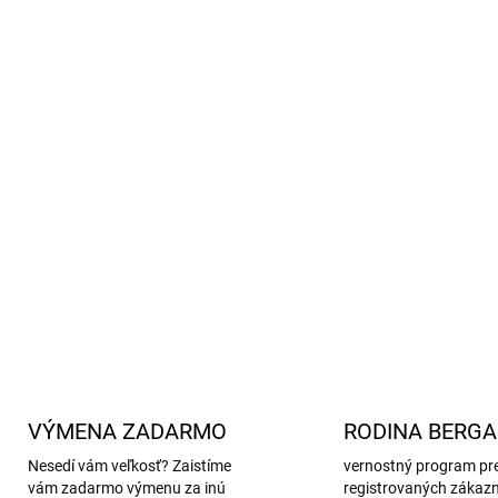
polyester (hrejivý fleece)
Pohodlie a bezpečnosť:
podrážku a zapínanie na s
Praktické na cesty:
Ideálne
Prvé kroky doma:
Vďaka p
Jednoduchá údržba:
Jedno
neperte v práčke, nesušte v
chemické čistenie.
DETAILNÉ INFORMÁCIE
VÝMENA ZADARMO
RODINA BERG
Nesedí vám veľkosť? Zaistíme
vernostný program pr
vám zadarmo výmenu za inú
registrovaných zákaz