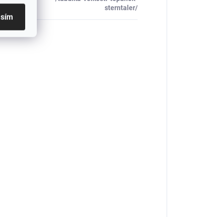
_table#
:
sterntaler/
asím