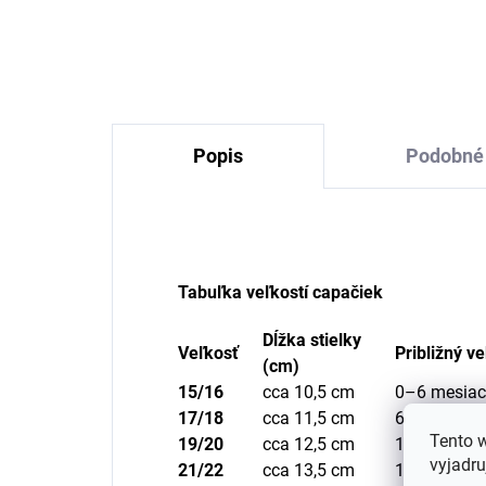
SA
€18,74
Popis
Podobné 
Tabuľka veľkostí capačiek
Dĺžka stielky
Veľkosť
Približný v
(cm)
15/16
cca 10,5 cm
0–6 mesia
17/18
cca 11,5 cm
6–12 mesi
Tento 
19/20
cca 12,5 cm
12–18 mes
vyjadru
21/22
cca 13,5 cm
18–24 mes