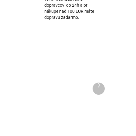
dopravcovi do 24h a pri
nákupe nad 100 EUR máte
dopravu zadarmo.
Ďalší
produkt
Protišmykové merino
pančuchy s balónikom