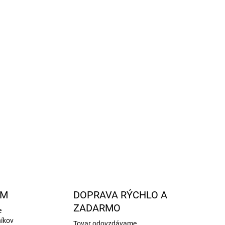
Topánky sú zateplené, majú protišmykovú
uchý zips pre jednoduché obúvanie.
 na nosenie v kočíku, autosedačke alebo nosiči.
rotišmykovej podrážke sú vhodné aj na doma.
ducho utrite vlhkou handričkou. Capáčky
 sušičke, nežehlite a nepoužívajte bielidlá a
OPÝTAŤ SA
STRÁŽIŤ
AM
DOPRAVA RÝCHLO A
ZADARMO
e
níkov
Tovar odovzdávame