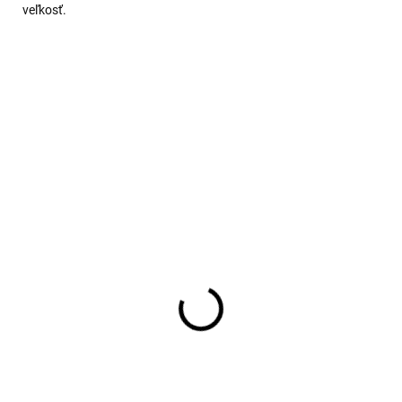
veľkosť.
rino pančuchy
Merino pančucháče
avomodré TRILLE
krémové TRILLE SAFA