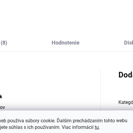
FA
€17,71
€17,89
(8)
Hodnotenie
Dis
Dod
ek
Kategó
cov
acov
Farba
:
web používa súbory cookie. Ďalším prechádzaním tohto webu
iacov
jete súhlas s ich používaním. Viac informácií
tu
.
iacov