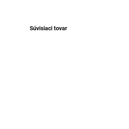
Súvisiaci tovar
Merino pančuchy šedé
Me
TRILLE SAFA
tm