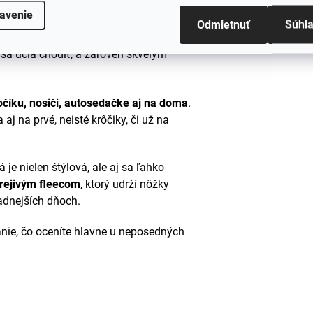
#sizes
avenie
 navrhnuté tak, aby poskytli vášmu
Odmietnuť
Súhl
pri každom dobrodružstve. Sú
 sa učia chodiť, a zároveň skvelým
očíku, nosiči, autosedačke aj na doma
.
 aj na prvé, neisté krôčiky, či už na
rá je nielen štýlová, ale aj sa ľahko
rejivým fleecom
, ktorý udrží nôžky
ladnejších dňoch.
nie, čo oceníte hlavne u neposedných