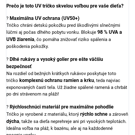
Prečo je toto UV tričko skvelou voľbou pre vaše dieťa?
Maximálna UV ochrana (UV50+)
?
Tričko chráni detskú pokožku pred škodlivými slnečnými
98 % UVA a
lúčmi aj počas dlhého pobytu vonku. Blokuje
UVB žiarenia
, čo pomáha znižovať riziko spálenia a
poškodenia pokožky.
Dlhé rukávy a vysoký golier pre ešte väčšiu
?
bezpečnosť
Na rozdiel od bežných krátkych rukávov poskytuje toto
komplexnú ochranu ramien a krku
tričko
, teda najviac
exponovaných častí tela. Už žiadne spálené ramená a chrbát
po dni strávenom na pláži!
Rýchloschnúci materiál pre maximálne pohodlie
?
rýchlo schne
Tričko je vyrobené z materiálu, ktorý
a zároveň
dýcha
, takže sa dieťa neprehreje ani pri vysokých teplotách.
Ideálna voľba na pláž, k bazénu, ale aj na každodenné
nosenie vonku.