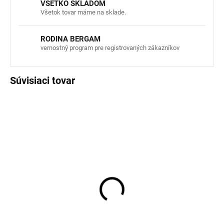
VŠETKO SKLADOM
Všetok tovar máme na sklade.
RODINA BERGAM
vernostný program pre registrovaných zákazníkov
Súvisiaci tovar
AKCIA
AKCIA
Detské rýchloschnúce
Detská UV súprava tričko