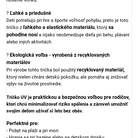
Ľahké a priedušné
?
Deti potrebujú pri hre a športe voľnosť pohybu, preto je toto
ľahkého a elastického materiálu
sa
tričko z
, ktorý
pohodlne nosí
a nijako neobmedzuje dieťa pri behu, plávaní
alebo iných aktivitách.
Ekologická voľba - vyrobená z recyklovaných
?
materiálov
recyklovaný materiál,
Pri výrobe tohto trička bol použitý
ktorý nielen chráni detskú pokožku, ale pomáha aj znižovať
vplyv na životné prostredie.
praktickou a bezpečnou voľbou pre rodičov,
Tričko UV je
ktorí chcú minimalizovať riziko spálenia a zároveň umožniť
svojim deťom užívať si leto bez obáv.
Perfektné pre:
- Pobyt na pláži a pri mori
- Hranie sa pri bazéne alebo na detskom ihrisku