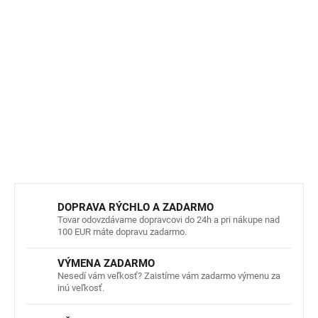
UPF 50+ bol nezávisle testovaný podľa európskych
noriem EN 13758-1 a EN 13758-2. Poskytuje vysokú
ochranu pred slnečným žiarením, napriek tomu
odporúčame nezakryté časti pokožky chrániť vhodným
opaľovacím krémom.
DETAILNÉ INFORMÁCIE
OPÝTAŤ SA
STRÁŽIŤ
DOPRAVA RÝCHLO A ZADARMO
Tovar odovzdávame dopravcovi do 24h a pri nákupe nad
100 EUR máte dopravu zadarmo.
VÝMENA ZADARMO
Nesedí vám veľkosť? Zaistíme vám zadarmo výmenu za
inú veľkosť.