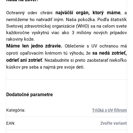
najväčší orgán, ktorý máme
Ochranný odev chráni
, a
nemôžeme ho nahradiť iným. Naša pokožka. Podľa štatistík
Svetovej zdravotníckej organizácie (WHO) sa na celom svete
každoročne vyskytnú viac ako 3 milióny nových prípadov
rakoviny kože.
Máme len jedno zdravie.
Oblečenie s UV ochranou má
sa nedá zotrieť,
oproti opaľovacím krémom tú výhodu, že
odrieť ani zotrieť
. Nezabudnite si preto zaobstarať niekoľko
kúskov pre seba a najmä pre svoje deti.
Dodatočné parametre
Kategória
:
Tričká s UV filtrom
EAN
:
Zvoľte variant