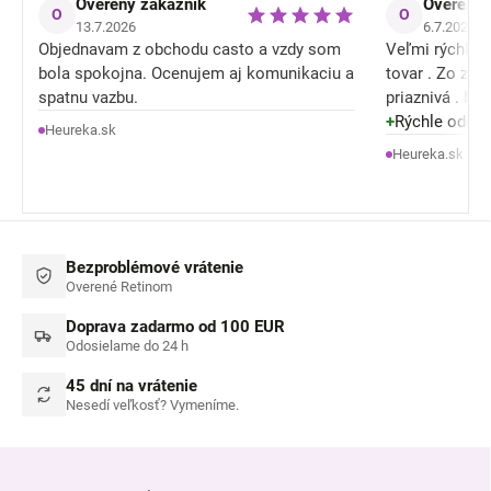
Overený zákazník
Overený 
O
O
13.7.2026
6.7.2026
Objednavam z obchodu casto a vzdy som
Veľmi rýchle o
bola spokojna. Ocenujem aj komunikaciu a
tovar . Zo zľ
spatnu vazbu.
priaznivá . M
tiež konečne nieje celý mokrý / spotený a
+
Rýchle odosla
Heureka.sk
je mu lepšie .
Heureka.sk
Bezproblémové vrátenie
Overené Retinom
Doprava zadarmo od 100 EUR
Odosielame do 24 h
45 dní na vrátenie
Nesedí veľkosť? Vymeníme.