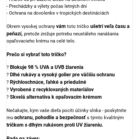
- Prechádzky a výlety počas letných dní
- Ochrana na dovolenke v tropických destináciách
vám
ušetrí veľa času a
Okrem vysokej ochrany
toto tričko
peňazí,
pretože znižuje potrebu neustáleho nanášania
opaľovacieho krému na celé telo.
Prečo si vybrať toto tričko?
Blokuje 98 % UVA a UVB žiarenia
?
Dlhé rukávy a vysoký golier pre väčšiu ochranu
?
Rýchloschnúce, ľahké a priedušné
?
Vyrobené z recyklovaných materiálov
?
Skvelá alternatíva k opaľovacím krémom
?
Nečakajte, kým vaše dieťa pocíti účinky slnka - poskytnite
ochranu, pohodlie a bezpečnosť
mu
s týmto kvalitným
tričkom s dlhým rukávom proti UV žiareniu.
Rada na záver: