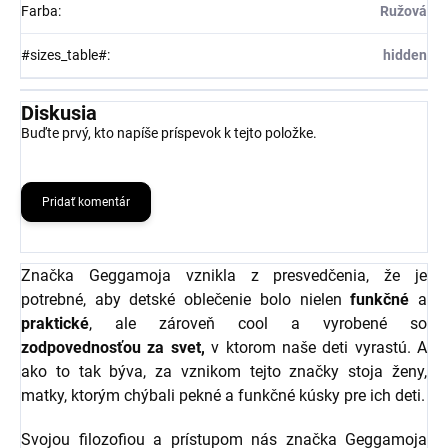
Farba
:
Ružová
#sizes_table#
:
hidden
Diskusia
Buďte prvý, kto napíše príspevok k tejto položke.
Pridať komentár
Značka Geggamoja vznikla z presvedčenia, že je
potrebné, aby detské oblečenie bolo nielen
funkčné
a
praktické
, ale zároveň cool a vyrobené so
zodpovednosťou za svet,
v ktorom naše deti vyrastú. A
ako to tak býva, za vznikom tejto značky stoja ženy,
matky, ktorým chýbali pekné a funkčné kúsky pre ich deti.
Svojou filozofiou a prístupom nás značka Geggamoja