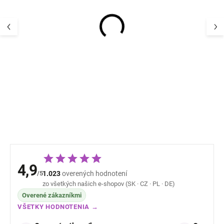
Detský UV set s dlhým
Detský UV set s
rukávom Geggamoja -
rukávom Gegga
farba modrá Pettson
farba ružová Pi
and Findus
41,14 €
41,14 
4,9
/5
1.023
overených hodnotení
zo všetkých našich e-shopov (SK · CZ · PL · DE)
Overené zákazníkmi
VŠETKY HODNOTENIA →