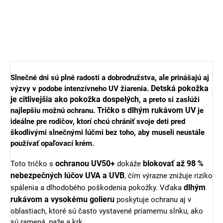
dievčenské plavky s
s dlhým rukávom a
dlhým rukávom Pink
kraťasy Pink Leo
Pink Leo Geggamoja
Geggamoja
€30,52
€44,93
od
od
Slnečné dni sú plné radosti a dobrodružstva, ale prinášajú aj
Detská pokožka
výzvy v podobe intenzívneho UV žiarenia.
je citlivejšia ako pokožka dospelých
, a preto si zaslúži
Tričko s dlhým rukávom UV
najlepšiu možnú ochranu.
je
ideálne pre rodičov, ktorí chcú chrániť svoje deti pred
škodlivými slnečnými lúčmi bez toho, aby museli neustále
používať opaľovací krém.
ochranou UV50+
blokovať až 98 %
Toto tričko s
dokáže
nebezpečných lúčov UVA a UVB
, čím výrazne znižuje riziko
dlhým
spálenia a dlhodobého poškodenia pokožky. Vďaka
rukávom a vysokému golieru
poskytuje ochranu aj v
oblastiach, ktoré sú často vystavené priamemu slnku, ako
sú ramená, paže a krk.