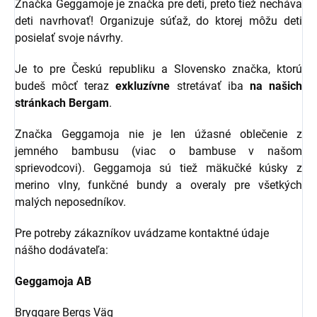
Značka Geggamoje je značka pre deti, preto tiež necháva
deti navrhovať! Organizuje súťaž, do ktorej môžu deti
posielať svoje návrhy.
Je to pre Českú republiku a Slovensko značka, ktorú
budeš môcť teraz
exkluzívne
stretávať iba
na našich
stránkach Bergam
.
Značka Geggamoja nie je len úžasné oblečenie z
jemného bambusu (viac o bambuse v našom
sprievodcovi). Geggamoja sú tiež mäkučké kúsky z
merino vlny, funkčné bundy a overaly pre všetkých
malých neposedníkov.
Pre potreby zákazníkov uvádzame kontaktné údaje
nášho dodávateľa:
Geggamoja AB
Bryggare Bergs Väg