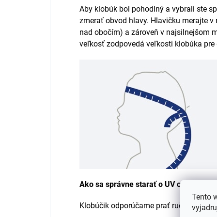
Aby klobúk bol pohodlný a vybrali ste sp
zmerať obvod hlavy. Hlavičku merajte v n
nad obočím) a zároveň v najsilnejšom m
veľkosť zodpovedá veľkosti klobúka pre 
Ako sa správne starať o UV oblečenie?
Tento 
Klobúčik odporúčame prať ručne vo vlaž
vyjadru