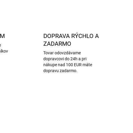
OPÝTAŤ SA
STRÁŽIŤ
AM
DOPRAVA RÝCHLO A
ZADARMO
e
níkov
Tovar odovzdávame
dopravcovi do 24h a pri
nákupe nad 100 EUR máte
dopravu zadarmo.