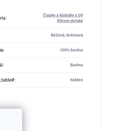
Čiapky a klobúky s UV
ria
:
filtrom detské
Béžová, Krémová
ie
:
100% bavlna
ál
:
Bavlna
_table#
:
hidden