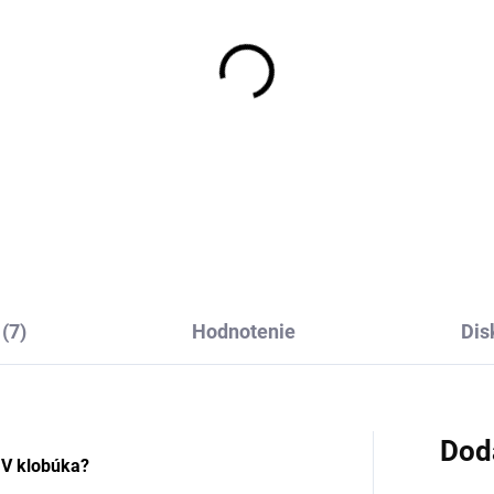
(7)
Hodnotenie
Dis
Dod
UV klobúka?