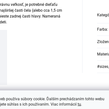
rávnu veľkosť, je potrebné dieťaťu
ajširšej časti čela (alebo cca 1,5 cm
Kategó
ieste zadnej časti hlavy. Nameraná
deti.
Farba
:
Zložen
Materi
#sizes
web používa súbory cookie. Ďalším prechádzaním tohto webu
nej vode.
jete súhlas s ich používaním. Viac informácií
tu
.