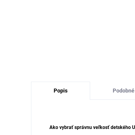
Topánky do vody capáčky
pre deti zelené Sterntaler
€14,37
Popis
Podobné 
Ako vybrať správnu veľkosť detského 