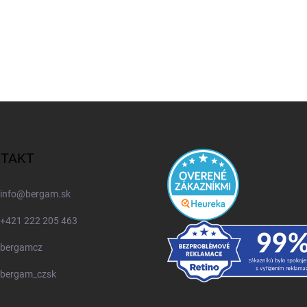
TAKT
info
@
bergam.sk
+421 222 205 463
bergamcz
bergam_czsk