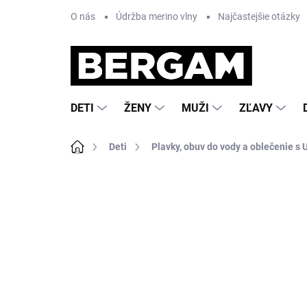
Prejsť
O nás
Údržba merino vlny
Najčastejšie otázky
na
obsah
DETI
ŽENY
MUŽI
ZĽAVY
Domov
Deti
Plavky, obuv do vody a oblečenie s U
Neohodnotené
Podrobnosti hodnote
VÝPREDAJ