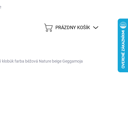
j lehote 45 dní
Možnosti dopravy
Platobné metódy
Predáva
PRÁZDNY KOŠÍK
NÁKUPNÝ
KOŠÍK
ý klobúk farba béžová Nature beige Geggamoja
13,46