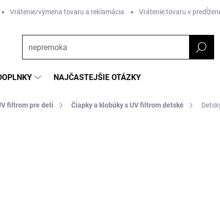
Vrátenie/výmena tovaru a reklamácia
Vrátenie tovaru v predĺžene
DOPLNKY
NAJČASTEJŠIE OTÁZKY
V filtrom pre deti
Čiapky a klobúky s UV filtrom detské
Detsk
nia
ZNAČKA:
GEGGAMOJA
od €26,93
od
€
Jednotková
ZVOĽTE VARIANT
cena: