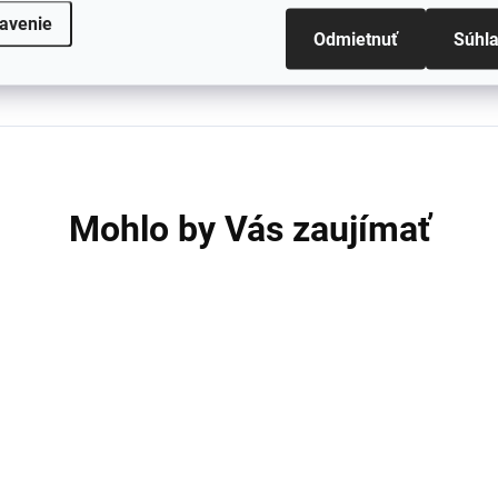
avenie
Odmietnuť
Súhl
Mohlo by Vás zaujímať
AKCIA
A