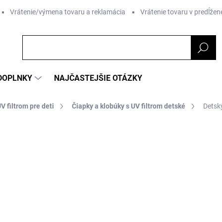
Vrátenie/výmena tovaru a reklamácia
Vrátenie tovaru v predĺžene
DOPLNKY
NAJČASTEJŠIE OTÁZKY
V filtrom pre deti
Čiapky a klobúky s UV filtrom detské
Detsk
nia
ZNAČKA:
STERNTALER
€15,49
Jednotková
ZVOĽTE VARIANT
cena: