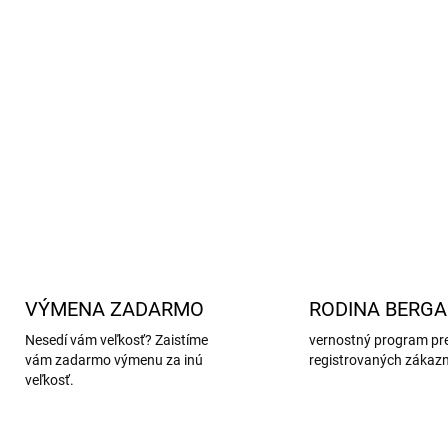
viazanie pod bradou pre le
podšívka zo 100 % organic
príjemný k citlivej detskej
ideálny na pláž, k moru, na
ľahká údržba
DETAILNÉ INFORMÁCIE
VÝMENA ZADARMO
RODINA BERG
Nesedí vám veľkosť? Zaistíme
vernostný program pr
vám zadarmo výmenu za inú
registrovaných zákaz
veľkosť.