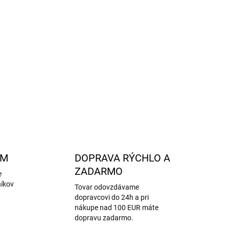
pšie držanie
kej bavlny
 pokožke
 ihrisko aj do kočíka
OPÝTAŤ SA
STRÁŽIŤ
AM
DOPRAVA RÝCHLO A
ZADARMO
e
níkov
Tovar odovzdávame
dopravcovi do 24h a pri
nákupe nad 100 EUR máte
dopravu zadarmo.