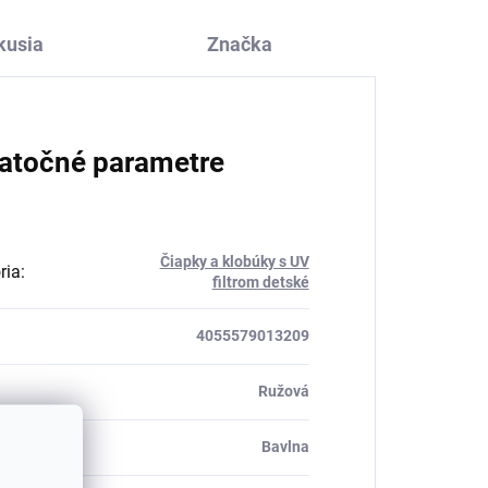
kusia
Značka
atočné parametre
Čiapky a klobúky s UV
ria
:
filtrom detské
4055579013209
Ružová
ál
:
Bavlna