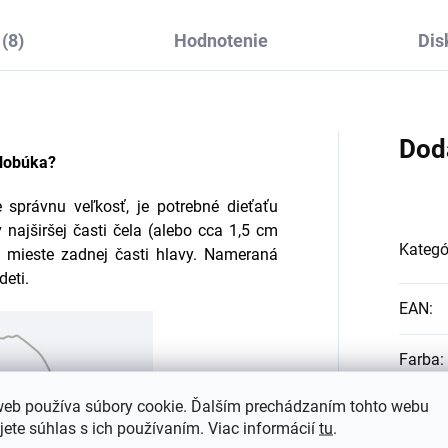
(8)
Hodnotenie
Dis
Dod
klobúka?
 správnu veľkosť, je potrebné dieťaťu
 najširšej časti čela (alebo cca 1,5 cm
Kategó
 mieste zadnej časti hlavy. Nameraná
deti.
EAN
:
Farba
:
web používa súbory cookie. Ďalším prechádzaním tohto webu
Materi
jete súhlas s ich používaním. Viac informácií
tu
.