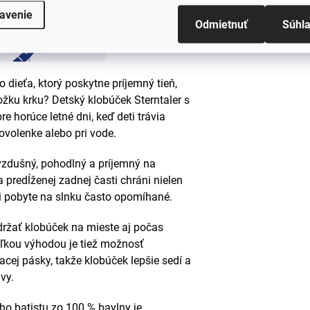
#sizes
avenie
Odmietnuť
Súhl
 dieťa, ktorý poskytne príjemný tieň,
ožku krku? Detský klobúček Sterntaler s
e horúce letné dni, keď deti trávia
ovolenke alebo pri vode.
 vzdušný, pohodlný a príjemný na
 predĺženej zadnej časti chráni nielen
 pri pobyte na slnku často opomíhané.
ržať klobúček na mieste aj počas
Veľkou výhodou je tiež možnosť
ej pásky, takže klobúček lepšie sedí a
vy.
o batistu zo 100 % bavlny je