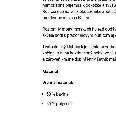
mimoriadne príjemná k pokožke a zvyšu
Rodičia ocenia, že klobúček nikde netlačí
problémov nosia celý deň.
Roztomilý motív morských hviezd dodáva
skvele hodí k prázdninovým outfitom aj 
Tento detský klobúček je ideálnou voľbou
kočiarika aj na každodenný pobyt vonku.
a zároveň krásne doplní letný šatník ma
Materiál
Vrchný materiál:
50 % bavlna
50 % polyester