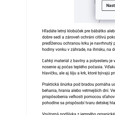
Nast
Hľadáte letný klobúček pre bábätko alebo
dobre sedí a zároveň ochráni citlivú pok
predĺženou ochranou krku je navrhnutý pr
hodiny vonku v záhrade, na ihrisku, na d
Ľahký materiál z bavlny a polyesteru je
nosenie aj počas teplého počasia. Vďaka
hlavičku, ale aj šíju a krk, ktoré bývajú
Praktická šnúrka pod bradou pomáha ud
behania, hrania alebo vetrnejších dní. 
prispôsobenia veľkosti pomocou sťahovac
pohodlne sa prispôsobí tvaru detskej hla
Vnútorná podšívka z jemného organickéh