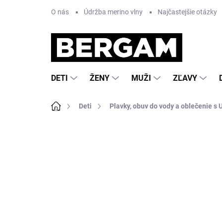
Prejsť
O nás
Údržba merino vlny
Najčastejšie otázky
na
obsah
DETI
ŽENY
MUŽI
ZĽAVY
Domov
Deti
Plavky, obuv do vody a oblečenie s U
Neohodnotené
Podrobnosti hodnote
AKCIA
NOVINKA