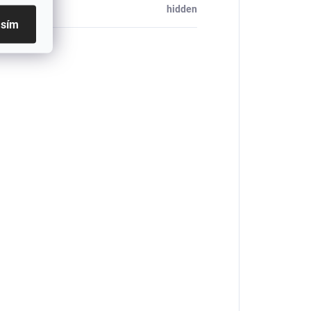
_table#
:
hidden
asím