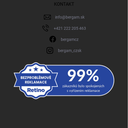
KONTAKT
info
@
bergam.sk
+421 222 205 463
bergamcz
bergam_czsk