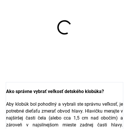
Topánky do vody
capáčky pre deti zelené
Sterntaler
€14,37
Ako správne vybrať veľkosť detského klobúka?
Aby klobúk bol pohodlný a vybrali ste správnu veľkosť, je
potrebné dieťaťu zmerať obvod hlavy. Hlavičku merajte v
najširšej časti čela (alebo cca 1,5 cm nad obočím) a
zároveň v najsilnejšom mieste zadnej časti hlavy.