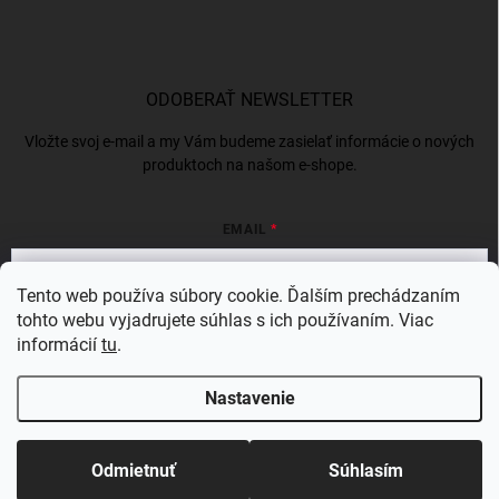
ODOBERAŤ NEWSLETTER
Vložte svoj e-mail a my Vám budeme zasielať informácie o nových
produktoch na našom e-shope.
EMAIL
Tento web používa súbory cookie. Ďalším prechádzaním
tohto webu vyjadrujete súhlas s ich používaním. Viac
Vložením e-mailu súhlasíte s
podmienkami ochrany osobných údajov
informácií
tu
.
Prihlásiť sa
Nastavenie
Copyright 2026
BERGAMSK
. Všetky práva vyhradené.
Odmietnuť
Súhlasím
Vytvoril Shoptet