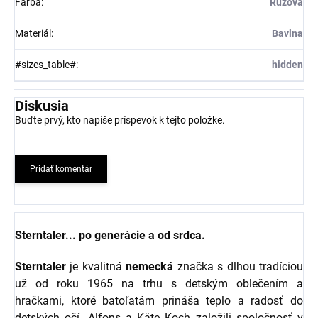
Farba
:
Ružová
Materiál
:
Bavlna
#sizes_table#
:
hidden
Diskusia
Buďte prvý, kto napíše príspevok k tejto položke.
Pridať komentár
Sterntaler... po generácie a od srdca.
Sterntaler
je kvalitná
nemecká
značka s dlhou tradíciou
už od roku 1965 na trhu s detským oblečením a
hračkami, ktoré batoľatám prináša teplo a radosť do
detských očí. Alfons a Käte Koch založili spoločnosť v