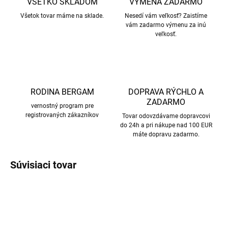
VŠETKO SKLADOM
VÝMENA ZADARMO
Všetok tovar máme na sklade.
Nesedí vám veľkosť? Zaistíme
vám zadarmo výmenu za inú
veľkosť.
RODINA BERGAM
DOPRAVA RÝCHLO A
ZADARMO
vernostný program pre
registrovaných zákazníkov
Tovar odovzdávame dopravcovi
do 24h a pri nákupe nad 100 EUR
máte dopravu zadarmo.
Súvisiaci tovar