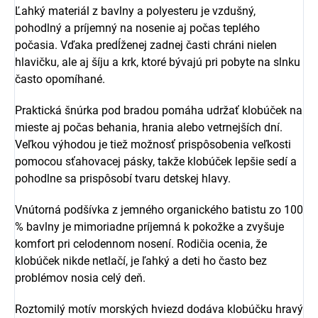
Ľahký materiál z bavlny a polyesteru je vzdušný,
pohodlný a príjemný na nosenie aj počas teplého
počasia. Vďaka predĺženej zadnej časti chráni nielen
hlavičku, ale aj šíju a krk, ktoré bývajú pri pobyte na slnku
často opomíhané.
Praktická šnúrka pod bradou pomáha udržať klobúček na
mieste aj počas behania, hrania alebo vetrnejších dní.
Veľkou výhodou je tiež možnosť prispôsobenia veľkosti
pomocou sťahovacej pásky, takže klobúček lepšie sedí a
pohodlne sa prispôsobí tvaru detskej hlavy.
Vnútorná podšívka z jemného organického batistu zo 100
% bavlny je mimoriadne príjemná k pokožke a zvyšuje
komfort pri celodennom nosení. Rodičia ocenia, že
klobúček nikde netlačí, je ľahký a deti ho často bez
problémov nosia celý deň.
Roztomilý motív morských hviezd dodáva klobúčku hravý