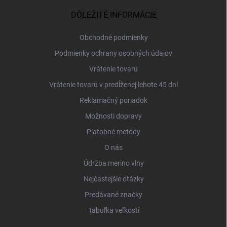
p
ä
DÔLEŽITÉ INFORMÁCIE
t
i
Obchodné podmienky
e
Podmienky ochrany osobných údajov
Vrátenie tovaru
Vrátenie tovaru v predĺženej lehote 45 dní
Reklamačný poriadok
Možnosti dopravy
Platobné metódy
O nás
Údržba merino vlny
Nejčastejšie otázky
Predávané značky
Tabuľka veľkostí