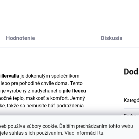
emone Mix
green
€12,35
€12,35
Hodnotenie
Diskusia
Dod
llervalla
je dokonalým spoločníkom
 alebo pre pohodlné chvíle doma. Tento
u
je vyrobený z nadýchaného
pile fleecu
imočné teplo, mäkkosť a komfort. Jemný
Kategó
ožke, takže sa nemusíte báť podráždenia
Farba
:
web používa súbory cookie. Ďalším prechádzaním tohto webu
 funkčnosť a štýl.
Priestranná kapucňa
#sizes
jete súhlas s ich používaním. Viac informácií
tu
.
paní alebo plávaní,
dve praktické