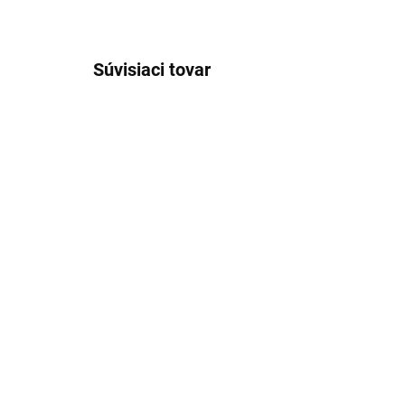
Súvisiaci tovar
Detské bambusové
De
bezšvové ponožky 3 páry
be
Cobalt Mix Minipop
Mi