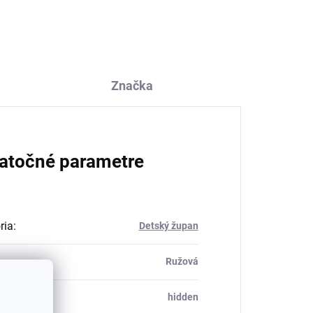
mix
€12,35
Značka
atočné parametre
ria
:
Detský župan
Ružová
_table#
:
hidden