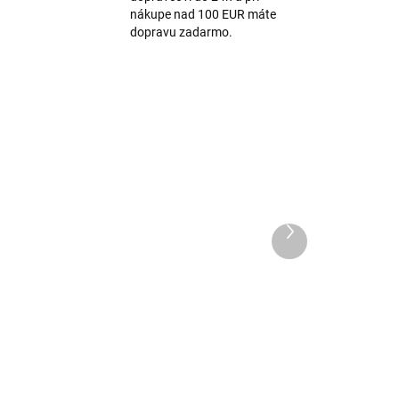
nákupe nad 100 EUR máte
dopravu zadarmo.
Ďalší
produkt
Detské bambusové
áry
bezšvové ponožky 3 páry
ld
Minipop - MP31 Heart