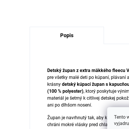
An
€12,35
Popis
Detský župan z extra mäkkého fleecu Vi
pre všetky malé deti po kúpaní, plávaní
krásny
detský kúpací župan s kapucňo
(100 % polyester)
, ktorý poskytuje výn
materiál je šetrný k citlivej detskej pok
ani po dlhšom nosení.
Tento 
Župan je navrhnutý tak, aby kombinoval
vyjadru
chráni mokré vlásky pred chladom po kú