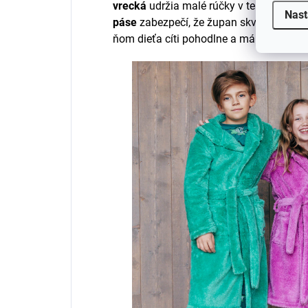
vrecká
udržia malé rúčky v teple alebo 
Nast
páse
zabezpečí, že župan skvele drží a 
ňom dieťa cíti pohodlne a má dostatok p