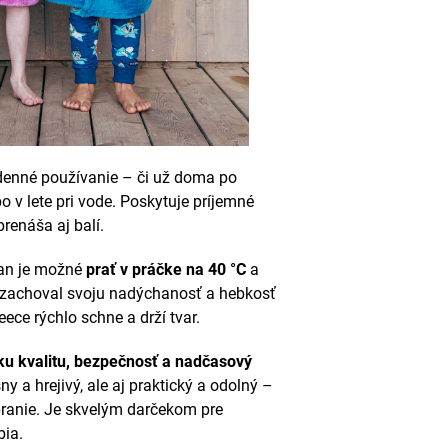
denné používanie – či už doma po
bo v lete pri vode. Poskytuje príjemné
prenáša aj balí.
pan je možné
prať v práčke na 40 °C
a
i zachoval svoju nadýchanosť a hebkosť
ece rýchlo schne a drží tvar.
u kvalitu, bezpečnosť a nadčasový
ny a hrejivý, ale aj praktický a odolný –
pranie. Je skvelým darčekom pre
bia.