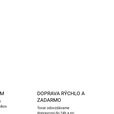
0 % polyester)
– jemný, nadýchaný, príjemný na
k
pre maximálne pohodlie a praktickosť
– vhodný aj pre citlivé deti
e na 40 °C a sušenie v sušičke na nízku teplotu
binácia štýlu, bezpečnosti a kvality
OPÝTAŤ SA
STRÁŽIŤ
AM
DOPRAVA RÝCHLO A
ZADARMO
e
níkov
Tovar odovzdávame
dopravcovi do 24h a pri