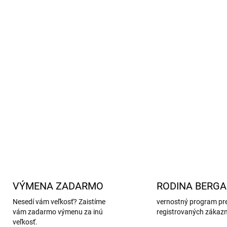
pri domácom leňošení
Vyrobené z
pile fleecu (10
dotyk, rýchlo schne
Kapucňa, vrecká a opaso
Šetrný k detskej pokožke
Jednoduchá údržba:
prani
Škandinávsky dizajn
– kom
DETAILNÉ INFORMÁCIE
VÝMENA ZADARMO
RODINA BERG
Nesedí vám veľkosť? Zaistíme
vernostný program pr
vám zadarmo výmenu za inú
registrovaných zákaz
veľkosť.