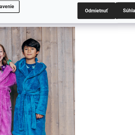
poslúžia na schovanie drobností a
pás v
avenie
nepadá. Vďaka voľnejšiemu strihu sa v
Odmietnuť
Súhl
riestoru na pohyb.