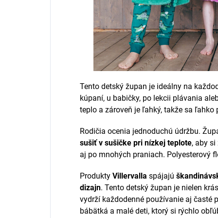
Tento detský župan je ideálny na každo
kúpaní, u babičky, po lekcii plávania ale
teplo a zároveň je ľahký, takže sa ľahko 
Rodičia ocenia jednoduchú údržbu. Žu
sušiť v sušičke pri nízkej teplote
, aby s
aj po mnohých praniach. Polyesterový fle
Produkty
Villervalla
spájajú
škandinávsk
dizajn
. Tento detský župan je nielen krás
vydrží každodenné používanie aj časté 
bábätká a malé deti, ktorý si rýchlo obľú