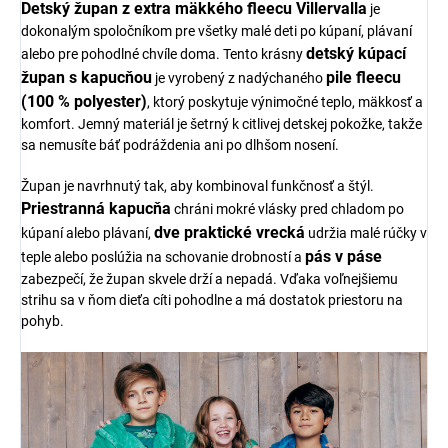
Detský župan z extra mäkkého fleecu Villervalla
je
dokonalým spoločníkom pre všetky malé deti po kúpaní, plávaní
detský kúpací
alebo pre pohodlné chvíle doma. Tento krásny
župan s kapucňou
pile fleecu
je vyrobený z nadýchaného
(100 % polyester)
, ktorý poskytuje výnimočné teplo, mäkkosť a
komfort. Jemný materiál je šetrný k citlivej detskej pokožke, takže
sa nemusíte báť podráždenia ani po dlhšom nosení.
Župan je navrhnutý tak, aby kombinoval funkčnosť a štýl.
Priestranná kapucňa
chráni mokré vlásky pred chladom po
dve praktické vrecká
kúpaní alebo plávaní,
udržia malé rúčky v
pás v páse
teple alebo poslúžia na schovanie drobností a
zabezpečí, že župan skvele drží a nepadá. Vďaka voľnejšiemu
strihu sa v ňom dieťa cíti pohodlne a má dostatok priestoru na
pohyb.