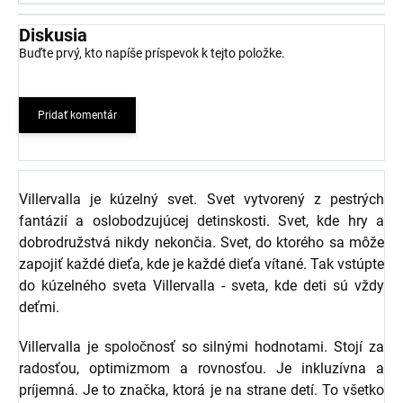
Diskusia
Buďte prvý, kto napíše príspevok k tejto položke.
Pridať komentár
Villervalla je kúzelný svet. Svet vytvorený z pestrých
fantázií a oslobodzujúcej detinskosti. Svet, kde hry a
dobrodružstvá nikdy nekončia. Svet, do ktorého sa môže
zapojiť každé dieťa, kde je každé dieťa vítané. Tak vstúpte
do kúzelného sveta Villervalla - sveta, kde deti sú vždy
deťmi.
Villervalla je spoločnosť so silnými hodnotami. Stojí za
radosťou, optimizmom a rovnosťou. Je inkluzívna a
príjemná. Je to značka, ktorá je na strane detí. To všetko