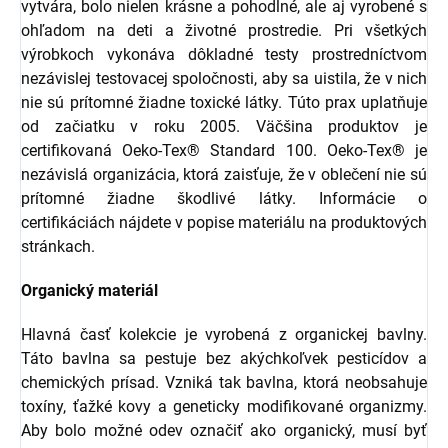
vytvára, bolo nielen krásne a pohodlné, ale aj vyrobené s
ohľadom na deti a životné prostredie. Pri všetkých
výrobkoch vykonáva dôkladné testy prostredníctvom
nezávislej testovacej spoločnosti, aby sa uistila, že v nich
nie sú prítomné žiadne toxické látky. Túto prax uplatňuje
od začiatku v roku 2005. Väčšina produktov je
certifikovaná Oeko-Tex® Standard 100. Oeko-Tex® je
nezávislá organizácia, ktorá zaisťuje, že v oblečení nie sú
prítomné žiadne škodlivé látky. Informácie o
certifikáciách nájdete v popise materiálu na produktových
stránkach.
Organický materiál
Hlavná časť kolekcie je vyrobená z organickej bavlny.
Táto bavlna sa pestuje bez akýchkoľvek pesticídov a
chemických prísad. Vzniká tak bavlna, ktorá neobsahuje
toxíny, ťažké kovy a geneticky modifikované organizmy.
Aby bolo možné odev označiť ako organický, musí byť