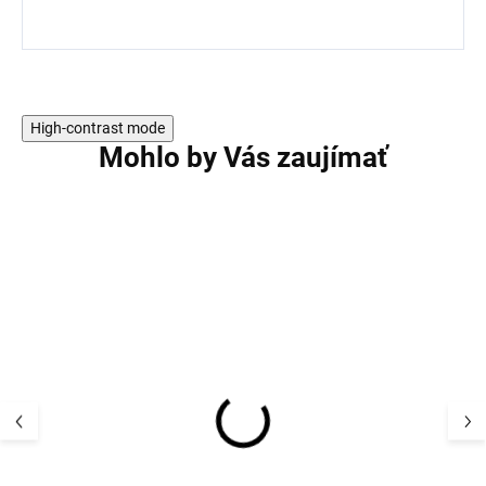
High-contrast mode
Mohlo by Vás zaujímať
AKCIA
Detský mäkučký župan
Detský mäkučk