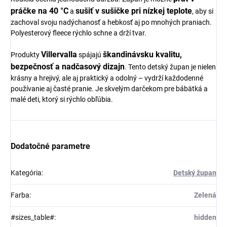
práčke na 40 °C
sušiť v sušičke pri nízkej teplote
a
, aby si
zachoval svoju nadýchanosť a hebkosť aj po mnohých praniach.
Polyesterový fleece rýchlo schne a drží tvar.
Villervalla
škandinávsku kvalitu,
Produkty
spájajú
bezpečnosť a nadčasový dizajn
. Tento detský župan je nielen
krásny a hrejivý, ale aj praktický a odolný – vydrží každodenné
používanie aj časté pranie. Je skvelým darčekom pre bábätká a
malé deti, ktorý si rýchlo obľúbia.
Dodatočné parametre
Kategória
:
Detský župan
Farba
:
Zelená
#sizes_table#
:
hidden