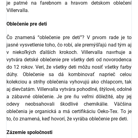
je patrné na farebnom a hravom detskom oblečení
Villervalla.
Oblečenie pre deti
Čo znamená “oblečenie pre deti”? V prvom rade je to
jasné vysvetlenie toho, čo robí, ale premýšľajú nad tým aj
v niekoľkých ďalších krokoch. Villervalla navrhuje a
vytvára detské oblečenie pre všetky deti od novorodenca
do 12 rokov. Verí, že všetky deti môžu nosiť všetky farby
dúhy. Oblečenie sa dá kombinovať naprieč celou
kolekciou a strihy oblečenia vyhovujú ako chlapcom, tak
aj dievčatám. Villervalla vytvára pohodlné, štýlové, odolné
a zábavné oblečenie. Je pre ňu veľmi dôležité, aby jej
odevy neobsahovali škodlivé chemikálie. Väčšina
oblečenia je organická a má certifikáciu Oeko-Tex. To je
to, čo znamená, keď hovorí, že vyrába oblečenie pre deti.
Zázemie spoločnosti