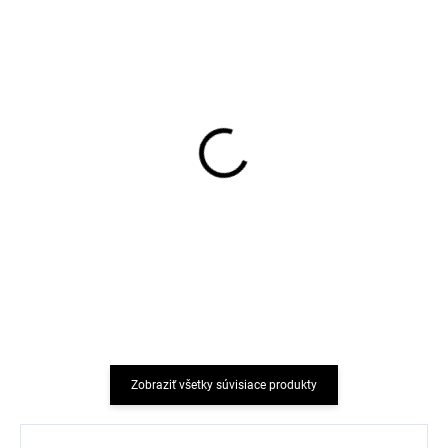
Detské bambusové
Detské bambusové
bezšvové ponožky 3 páry
bezšvové ponožky 3 páry
Cobalt Mix Minipop
Minipop - MP31 Autumn
Anemone Mix
€12,35
€12,35
Zobraziť všetky súvisiace produkty