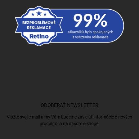
ODOBERAŤ NEWSLETTER
Vložte svoj e-mail a my Vám budeme zasielať informácie o nových
produktoch na našom e-shope.