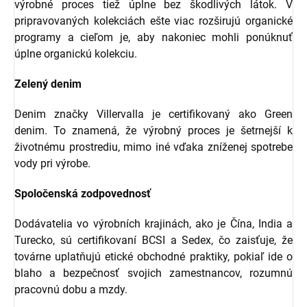
výrobné proces tiež úplne bez škodlivých látok. V
pripravovaných kolekciách ešte viac rozširujú organické
programy a cieľom je, aby nakoniec mohli ponúknuť
úplne organickú kolekciu.
Zelený denim
Denim značky Villervalla je certifikovaný ako Green
denim. To znamená, že výrobný proces je šetrnejší k
životnému prostrediu, mimo iné vďaka zníženej spotrebe
vody pri výrobe.
Spoločenská zodpovednosť
Dodávatelia vo výrobních krajinách, ako je Čína, India a
Turecko, sú certifikovaní BCSI a Sedex, čo zaisťuje, že
továrne uplatňujú etické obchodné praktiky, pokiaľ ide o
blaho a bezpečnosť svojich zamestnancov, rozumnú
pracovnú dobu a mzdy.