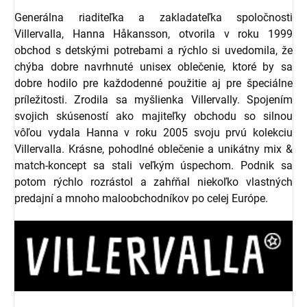
Generálna riaditeľka a zakladateľka spoločnosti
Villervalla, Hanna Håkansson, otvorila v roku 1999
obchod s detskými potrebami a rýchlo si uvedomila, že
chýba dobre navrhnuté unisex oblečenie, ktoré by sa
dobre hodilo pre každodenné použitie aj pre špeciálne
príležitosti. Zrodila sa myšlienka Villervally. Spojením
svojich skúseností ako majiteľky obchodu so silnou
vôľou vydala Hanna v roku 2005 svoju prvú kolekciu
Villervalla. Krásne, pohodlné oblečenie a unikátny mix &
match-koncept sa stali veľkým úspechom. Podnik sa
potom rýchlo rozrástol a zahŕňal niekoľko vlastných
predajní a mnoho maloobchodníkov po celej Európe.