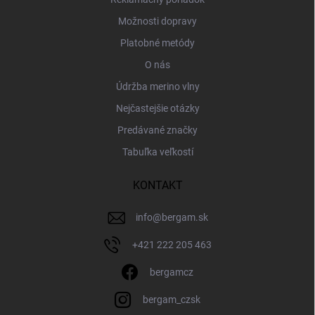
Možnosti dopravy
Platobné metódy
O nás
Údržba merino vlny
Nejčastejšie otázky
Predávané značky
Tabuľka veľkostí
KONTAKT
info
@
bergam.sk
+421 222 205 463
bergamcz
bergam_czsk