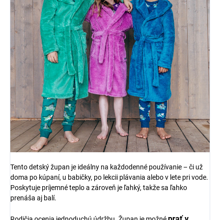
Tento detský župan je ideálny na každodenné používanie – či už
doma po kúpaní, u babičky, po lekcii plávania alebo v lete pri vode.
Poskytuje príjemné teplo a zároveň je ľahký, takže sa ľahko
prenáša aj balí.
prať v
Rodičia ocenia jednoduchú údržbu. Župan je možné