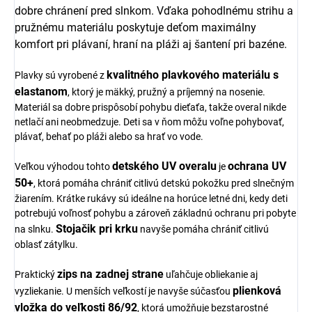
dobre chránení pred slnkom. Vďaka pohodlnému strihu a
pružnému materiálu poskytuje deťom maximálny
komfort pri plávaní, hraní na pláži aj šantení pri bazéne.
kvalitného plavkového materiálu s
Plavky sú vyrobené z
elastanom
, ktorý je mäkký, pružný a príjemný na nosenie.
Materiál sa dobre prispôsobí pohybu dieťaťa, takže overal nikde
netlačí ani neobmedzuje. Deti sa v ňom môžu voľne pohybovať,
plávať, behať po pláži alebo sa hrať vo vode.
detského UV overalu
ochrana UV
Veľkou výhodou tohto
je
50+
, ktorá pomáha chrániť citlivú detskú pokožku pred slnečným
žiarením. Krátke rukávy sú ideálne na horúce letné dni, kedy deti
potrebujú voľnosť pohybu a zároveň základnú ochranu pri pobyte
Stojačik pri krku
na slnku.
navyše pomáha chrániť citlivú
oblasť zátylku.
zips na zadnej strane
Praktický
uľahčuje obliekanie aj
plienková
vyzliekanie. U menších veľkostí je navyše súčasťou
vložka do veľkosti 86/92
, ktorá umožňuje bezstarostné