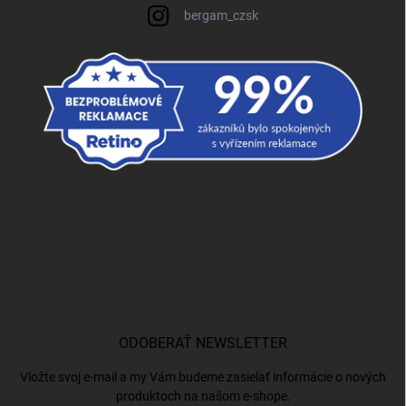
bergam_czsk
ODOBERAŤ NEWSLETTER
Vložte svoj e-mail a my Vám budeme zasielať informácie o nových
produktoch na našom e-shope.