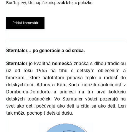
Buďte prvý, kto napíše príspevok k tejto položke.
Pridať komentár
Sterntaler... po generácie a od srdca.
Sterntaler
je kvalitná
nemecká
značka s dlhou tradíciou
už od roku 1965 na trhu s detským oblečením a
hračkami, ktoré batoľatám prináša teplo a radosť do
detských očí. Alfons a Käte Koch založili spoločnosť v
Dornburgu-Dorndorfe a priniesli na trh prvú kolekciu
detských topánočiek. Vo Sterntaler všetci pozerajú na
svet ako deti, počúvajú ako deti a cítia sa ako deti. Len
tak môžu pochopiť detskú dušu.