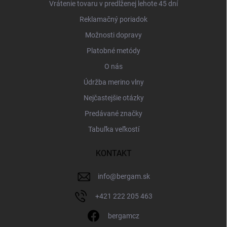
Vrátenie tovaru v predĺženej lehote 45 dní
Reklamačný poriadok
Možnosti dopravy
Platobné metódy
O nás
Údržba merino vlny
Nejčastejšie otázky
Predávané značky
Tabuľka veľkostí
KONTAKT
info
@
bergam.sk
+421 222 205 463
bergamcz