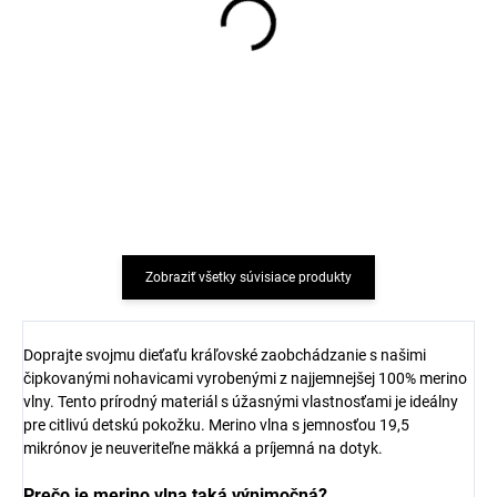
Overal pre deti zo 100%
Overal pre deti zo 100%
merino vlny AURELIA
merino vlny AURELIA
modrý SAFA
ružový SAFA
€36,96
€36,96
Zobraziť všetky súvisiace produkty
Doprajte svojmu dieťaťu kráľovské zaobchádzanie s našimi
čipkovanými nohavicami vyrobenými z najjemnejšej 100% merino
vlny. Tento prírodný materiál s úžasnými vlastnosťami je ideálny
pre citlivú detskú pokožku. Merino vlna s jemnosťou 19,5
mikrónov je neuveriteľne mäkká a príjemná na dotyk.
Prečo je merino vlna taká výnimočná?