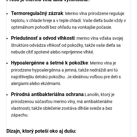
Termoregulačný zázrak
: Merino vlna prirodzene reguluje
teplotu, v chlade hreje a v teple chladí. Vaše dieťa bude vždy v
optimálnom pohodlí bez ohľadu na vonkajšie počasie.
Priedušnosť a odvod vlhkosti
: merino vlna vďaka svojej
štruktúre odvádza vlhkosť od pokožky, takže vaše dieťa sa
nebude cítiť spotené alebo nepríjemne vlhké.
Hypoalergénne a šetrné k pokožke
: Merino vlna je
prirodzene hypoalergénna a jemná, takže nedráždi ani tú
najcitlivejšiu detskú pokožku. Je ideálnou voľbou pre deti s
alergiami alebo ekzémami.
Prírodná antibakteriálna ochrana
:Lanolín, ktorý je
prirodzenou súčasťou merino vlny, má antibakteriálne
vlastnosti, takže oblečenie zostáva dlhšie svieže a bez
zápachu.
Dizajn, ktorý poteší oko aj dušu: