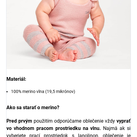
Materiál:
100% merino vlna (19,5 mikrónov)
Ako sa starať o merino?
Pred prvým
použitím odporúčame oblečenie vždy
vyprať
vo vhodnom pracom prostriedku na vlnu.
Najmä ak si
vyberiete prací prostriedok s l
anolinon, oblečenie je