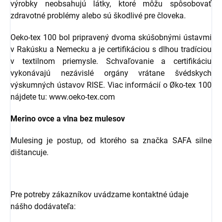
výrobky neobsahujú látky, ktoré môžu spôsobovať
zdravotné problémy alebo sú škodlivé pre človeka.
Oeko-tex 100 bol pripravený dvoma skúšobnými ústavmi
v Rakúsku a Nemecku a je certifikáciou s dlhou tradíciou
v textilnom priemysle. Schvaľovanie a certifikáciu
vykonávajú nezávislé orgány vrátane švédskych
výskumných ústavov RISE. Viac informácií o Øko-tex 100
nájdete tu: www.oeko-tex.com
Merino ovce a vlna bez mulesov
Mulesing je postup, od ktorého sa značka SAFA silne
dištancuje.
Pre potreby zákazníkov uvádzame kontaktné údaje
nášho dodávateľa: