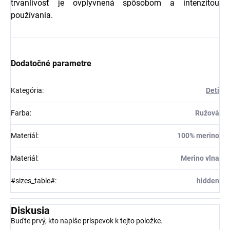
trvanlivosť je ovplyvnená spôsobom a intenzitou
používania.
Dodatočné parametre
Kategória
:
Deti
Farba
:
Ružová
Materiál
:
100% merino
Materiál
:
Merino vlna
#sizes_table#
:
hidden
Diskusia
Buďte prvý, kto napíše príspevok k tejto položke.