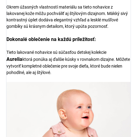
Okrem úžasných vlastností materiálu sa tieto nohavice z
lakovanej kože môžu pochváliť aj štýlovým dizajnom. Mäkký sivý
kontrastný úplet dodáva elegantný vzhľad a lesklé mušľové
gombíky sú krásnym detailom, ktorý upúta pozornosť.
Dokonalé oblečenie na každú príležitosť:
Tieto lakované nohavice sú súčasťou detskej kolekcie
Aurelia
ktorá ponúka aj ďalšie kúsky v rovnakom dizajne. Môžete
vytvoriť kompletné oblečenie pre svoje dieťa, ktoré bude nielen
pohodlné, ale aj štýlové.