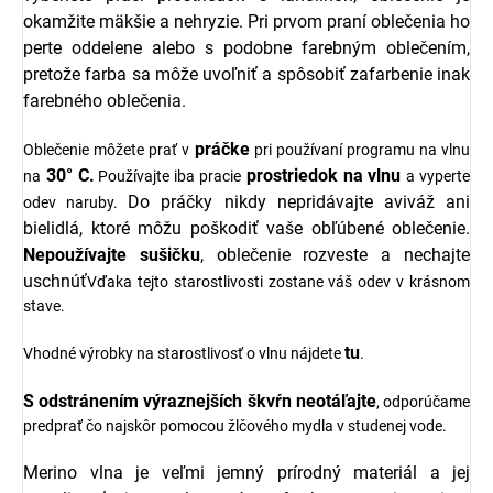
okamžite mäkšie a nehryzie.
Pri prvom praní oblečenia ho
perte oddelene alebo s podobne farebným oblečením,
pretože farba sa môže uvoľniť a spôsobiť zafarbenie inak
farebného oblečenia.
práčke
Oblečenie môžete prať v
pri používaní programu na vlnu
30° C.
prostriedok na vlnu
na
Používajte iba pracie
a vyperte
Do práčky nikdy nepridávajte aviváž ani
odev naruby.
bielidlá, ktoré môžu poškodiť vaše obľúbené oblečenie.
Nepoužívajte sušičku
, oblečenie rozveste a nechajte
uschnúť
Vďaka tejto starostlivosti zostane váš odev v krásnom
stave.
tu
Vhodné výrobky na starostlivosť o vlnu nájdete
.
S odstránením výraznejších škvŕn neotáľajte
, odporúčame
predprať čo najskôr pomocou žlčového mydla v studenej vode.
Merino vlna je veľmi jemný prírodný materiál a jej