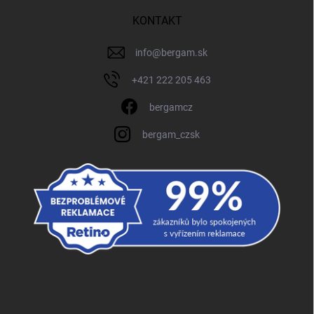
KONTAKT
info
@
bergam.sk
+421 222 205 463
bergamcz
bergam_czsk