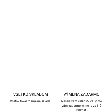
pokožke.
Antibakteriálna ochrana:
lanolín zabraňuje zápachu a
udržiava oblečenie svieže.
Možno prať v práčke v programe pre vlnu.
Šedý kontrastný úplet a škrupinové gombíky.
Ďalšie kúsky z
kolekcia Aurelia
v rovnakom dizajne.
DETAILNÉ INFORMÁCIE
OPÝTAŤ SA
STRÁŽIŤ
VŠETKO SKLADOM
VÝMENA ZADARMO
Všetok tovar máme na sklade.
Nesedí vám veľkosť? Zaistíme
vám zadarmo výmenu za inú
veľkosť.