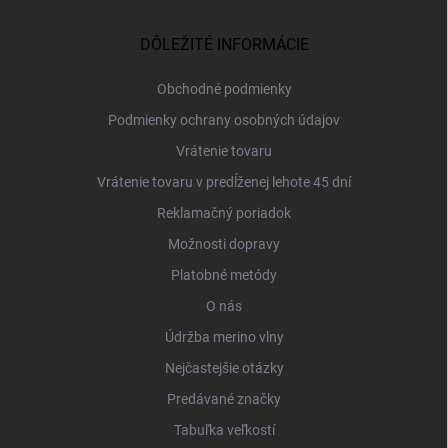
p
ä
DÔLEŽITÉ INFORMÁCIE
t
i
Obchodné podmienky
e
Podmienky ochrany osobných údajov
Vrátenie tovaru
Vrátenie tovaru v predĺženej lehote 45 dní
Reklamačný poriadok
Možnosti dopravy
Platobné metódy
O nás
Údržba merino vlny
Nejčastejšie otázky
Predávané značky
Tabuľka veľkostí