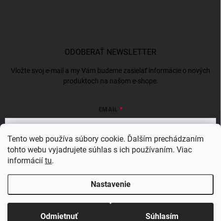
ODOBERAŤ NEWSLETTER
Vložte svoj e-mail a my Vám budeme zasielať informácie o nových
produktoch na našom e-shope.
EMAIL
Tento web používa súbory cookie. Ďalším prechádzaním
tohto webu vyjadrujete súhlas s ich používaním. Viac
Vložením e-mailu súhlasíte s
podmienkami ochrany osobných údajov
informácií
tu
.
Prihlásiť sa
Nastavenie
Copyright 2026
BERGAMSK
. Všetky práva vyhradené.
Odmietnuť
Súhlasím