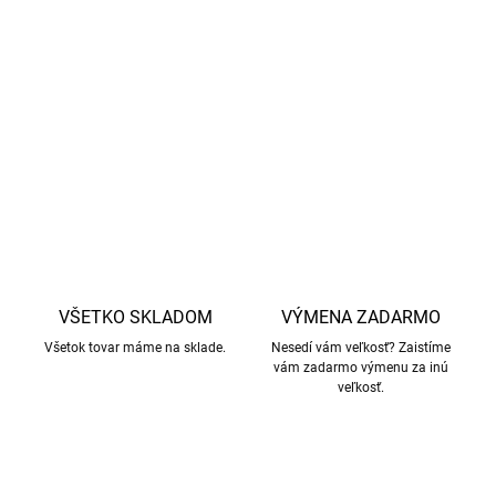
Vlna používaná v produktoch firmy
Smallstuff zaručuje
etické zaobchádzanie so zvieratami a
žiadny mulesing.
DETAILNÉ INFORMÁCIE
OPÝTAŤ SA
STRÁŽIŤ
VŠETKO SKLADOM
VÝMENA ZADARMO
Všetok tovar máme na sklade.
Nesedí vám veľkosť? Zaistíme
vám zadarmo výmenu za inú
veľkosť.