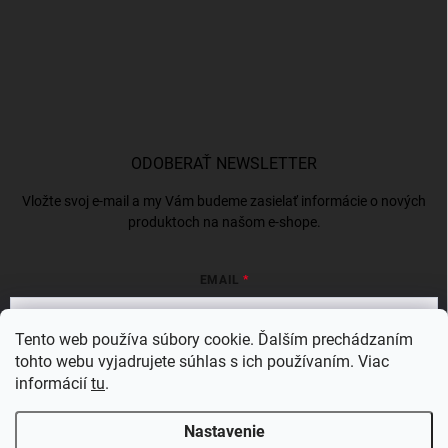
ODOBERAŤ NEWSLETTER
Vložte svoj e-mail a my Vám budeme zasielať informácie o nových
produktoch na našom e-shope.
EMAIL
Tento web používa súbory cookie. Ďalším prechádzaním
tohto webu vyjadrujete súhlas s ich používaním. Viac
Vložením e-mailu súhlasíte s
podmienkami ochrany osobných údajov
informácií
tu
.
Prihlásiť sa
Nastavenie