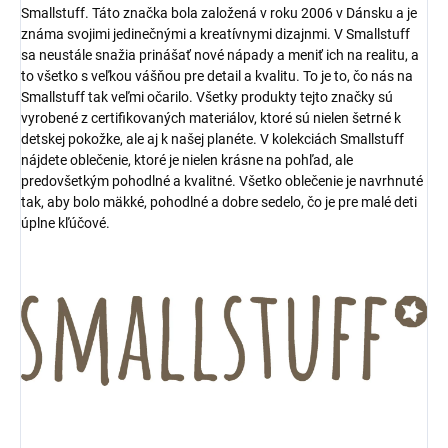
Smallstuff. Táto značka bola založená v roku 2006 v Dánsku a je
známa svojimi jedinečnými a kreatívnymi dizajnmi. V Smallstuff
sa neustále snažia prinášať nové nápady a meniť ich na realitu, a
to všetko s veľkou vášňou pre detail a kvalitu. To je to, čo nás na
Smallstuff tak veľmi očarilo. Všetky produkty tejto značky sú
vyrobené z certifikovaných materiálov, ktoré sú nielen šetrné k
detskej pokožke, ale aj k našej planéte. V kolekciách Smallstuff
nájdete oblečenie, ktoré je nielen krásne na pohľad, ale
predovšetkým pohodlné a kvalitné. Všetko oblečenie je navrhnuté
tak, aby bolo mäkké, pohodlné a dobre sedelo, čo je pre malé deti
úplne kľúčové.