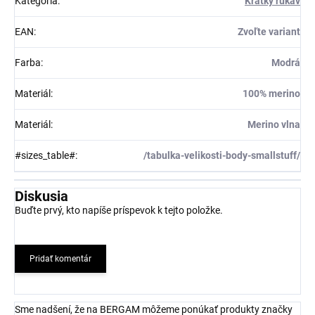
Kategória
:
Krátky rukáv
EAN
:
Zvoľte variant
Farba
:
Modrá
Materiál
:
100% merino
Materiál
:
Merino vlna
#sizes_table#
:
/tabulka-velikosti-body-smallstuff/
Diskusia
Buďte prvý, kto napíše príspevok k tejto položke.
Pridať komentár
Sme nadšení, že na BERGAM môžeme ponúkať produkty značky