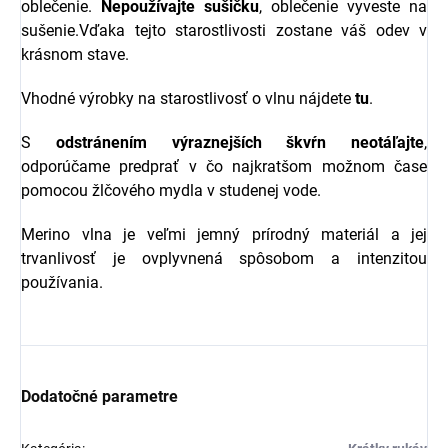
oblečenie.
Nepoužívajte sušičku
, oblečenie vyveste na
sušenie.Vďaka tejto starostlivosti zostane váš odev v
krásnom stave.
Vhodné výrobky na starostlivosť o vlnu nájdete
tu
.
S
odstránením výraznejších škvŕn neotáľajte
,
odporúčame predprať v čo najkratšom možnom čase
pomocou žlčového mydla v studenej vode.
Merino vlna je veľmi jemný prírodný materiál a jej
trvanlivosť je ovplyvnená spôsobom a intenzitou
používania.
Dodatočné parametre