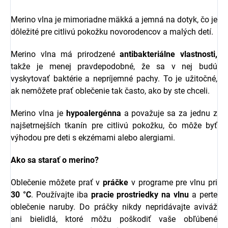
Merino vlna je mimoriadne mäkká a jemná na dotyk, čo je
dôležité pre citlivú pokožku novorodencov a malých detí.
Merino vlna má prirodzené
antibakteriálne vlastnosti,
takže je menej pravdepodobné, že sa v nej budú
vyskytovať baktérie a nepríjemné pachy. To je užitočné,
ak nemôžete prať oblečenie tak často, ako by ste chceli.
Merino vlna je
hypoalergénna
a považuje sa za jednu z
najšetrnejších tkanín pre citlivú pokožku, čo môže byť
výhodou pre deti s ekzémami alebo alergiami.
Ako sa starať o merino?
Oblečenie môžete prať v
práčke
v programe pre vlnu pri
30 °C
. Používajte iba
pracie prostriedky na vlnu
a perte
oblečenie naruby. Do práčky nikdy nepridávajte aviváž
ani bielidlá, ktoré môžu poškodiť vaše obľúbené