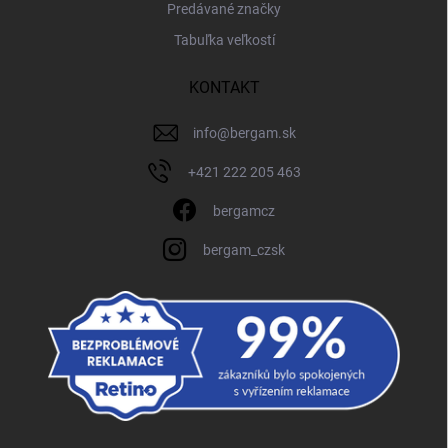
Predávané značky
Tabuľka veľkostí
KONTAKT
info
@
bergam.sk
+421 222 205 463
bergamcz
bergam_czsk