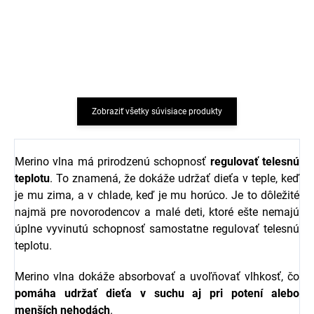
bielizeň levandule 1 l
krémové Trille SAFA
Greenatural
€7,30
€7,98
Zobraziť všetky súvisiace produkty
Merino vlna má prirodzenú schopnosť
regulovať telesnú
teplotu
. To znamená, že dokáže udržať dieťa v teple, keď
je mu zima, a v chlade, keď je mu horúco. Je to dôležité
najmä pre novorodencov a malé deti, ktoré ešte nemajú
úplne vyvinutú schopnosť samostatne regulovať telesnú
teplotu.
Merino vlna dokáže absorbovať a uvoľňovať vlhkosť, čo
pomáha udržať dieťa v suchu aj pri potení alebo
menších nehodách
.