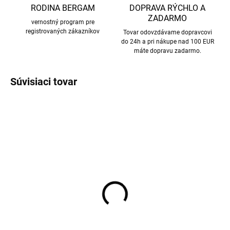
RODINA BERGAM
DOPRAVA RÝCHLO A
ZADARMO
vernostný program pre
registrovaných zákazníkov
Tovar odovzdávame dopravcovi
do 24h a pri nákupe nad 100 EUR
máte dopravu zadarmo.
Súvisiaci tovar
Prací gél na vlnu a jemnú
Detské merino ponožky