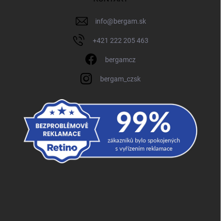
info
@
bergam.sk
+421 222 205 463
bergamcz
bergam_czsk