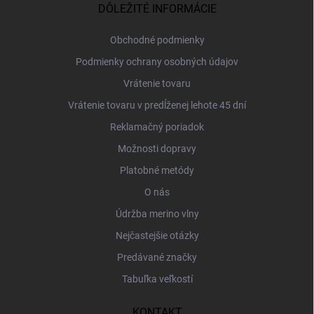
ä
DÔLEŽITÉ INFORMÁCIE
t
i
Obchodné podmienky
e
Podmienky ochrany osobných údajov
Vrátenie tovaru
Vrátenie tovaru v predĺženej lehote 45 dní
Reklamačný poriadok
Možnosti dopravy
Platobné metódy
O nás
Údržba merino vlny
Nejčastejšie otázky
Predávané značky
Tabuľka veľkostí
KONTAKT