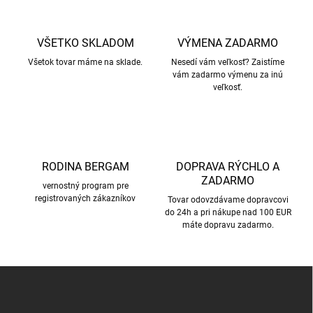
o
i
e
v
p
a
r
VŠETKO SKLADOM
VÝMENA ZADARMO
n
v
i
Všetok tovar máme na sklade.
Nesedí vám veľkosť? Zaistíme
k
vám zadarmo výmenu za inú
e
y
veľkosť.
v
ý
p
i
s
u
RODINA BERGAM
DOPRAVA RÝCHLO A
ZADARMO
vernostný program pre
registrovaných zákazníkov
Tovar odovzdávame dopravcovi
do 24h a pri nákupe nad 100 EUR
máte dopravu zadarmo.
Z
á
p