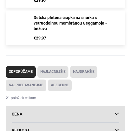
€29,97
Detská pletená čiapka na šnúrku s
vetruodolnou membránou Geggamoja -
béžová
€29,97
R
a
ODPORÚČAME
NAJLACNEJŠIE
NAJDRAHŠIE
d
e
NAJPREDÁVANEJŠIE
ABECEDNE
n
i
21
položiek celkom
e
p
CENA
r
o
d
VEĽKOSŤ