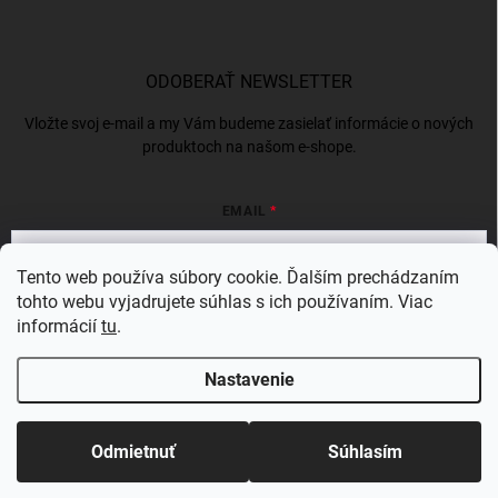
ODOBERAŤ NEWSLETTER
Vložte svoj e-mail a my Vám budeme zasielať informácie o nových
produktoch na našom e-shope.
EMAIL
Tento web používa súbory cookie. Ďalším prechádzaním
tohto webu vyjadrujete súhlas s ich používaním. Viac
Vložením e-mailu súhlasíte s
podmienkami ochrany osobných údajov
informácií
tu
.
Prihlásiť sa
Nastavenie
Copyright 2026
BERGAMSK
. Všetky práva vyhradené.
Odmietnuť
Súhlasím
Vytvoril Shoptet