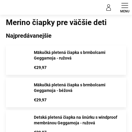
Prejsť
Čiapka
na
obsah
Merino čiapky pre väčšie deti
Najpredávanejšie
Mäkučká pletená čiapka s brmbolcami
Geggamoja - ružová
€29,97
Mäkučká pletená čiapka s brmbolcami
Geggamoja - béžová
€29,97
Detská pletená čiapka na šnúrku s windproof
membránou Geggamoja - ružová