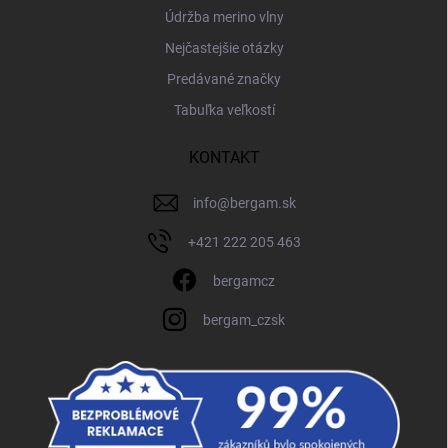
Údržba merino vlny
Nejčastejšie otázky
Predávané značky
Tabuľka veľkostí
KONTAKT
info
@
bergam.sk
+421 222 205 463
bergamcz
bergam_czsk