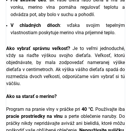
vonku, merino vlna pomáha regulovať teplotu a
odvádza pot, aby bolo v suchu a pohodlí.
V chladných dňoch
: vďaka svojim tepelným
vlastnostiam poskytuje merino vlna príjemné teplo.
Ako vybrať správnu veľkosť?
Je to veľmi jednoduché,
vždy sa riaďte výškou svojho dieťaťa. Veľkosť, ktorú
objednávate, by mala zodpovedať nameranej výške
dieťaťa v centimetroch. Ak výška vášho dieťaťa spadá do
rozmedzia dvoch veľkostí, odporúčame vám vybrať si tú
väčšiu.
Ako sa starať o merino?
Program na pranie vlny v práčke pri
40 °C
. Používajte iba
pracie prostriedky na vlnu
a perte oblečenie naruby. Do
práčky nikdy nepridávajte aviváž ani bielidlá, ktoré môžu
poškodiť vaše obľúbené oblečenie.
Nepoužívajte sušičku
,