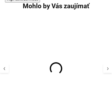
Mohlo by Vás zaujímať
Merino pančucháče s
Rebrované pan
malými srdiečkami biele
z merino vlny bi
SAFA
VANTE SAFA
18,34 €
19,48 