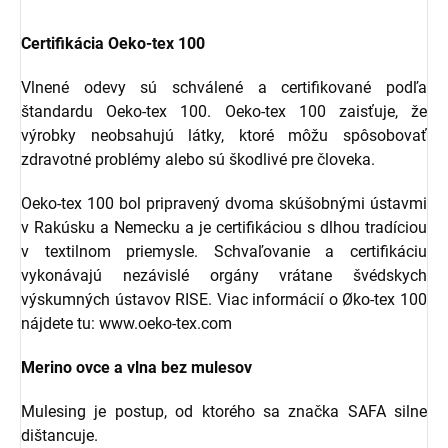
Certifikácia Oeko-tex 100
Vlnené odevy sú schválené a certifikované podľa
štandardu Oeko-tex 100. Oeko-tex 100 zaisťuje, že
výrobky neobsahujú látky, ktoré môžu spôsobovať
zdravotné problémy alebo sú škodlivé pre človeka.
Oeko-tex 100 bol pripravený dvoma skúšobnými ústavmi
v Rakúsku a Nemecku a je certifikáciou s dlhou tradíciou
v textilnom priemysle. Schvaľovanie a certifikáciu
vykonávajú nezávislé orgány vrátane švédskych
výskumných ústavov RISE. Viac informácií o Øko-tex 100
nájdete tu: www.oeko-tex.com
Merino ovce a vlna bez mulesov
Mulesing je postup, od ktorého sa značka SAFA silne
dištancuje.