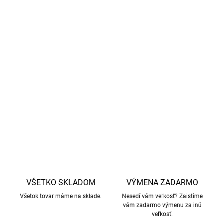
Ukončenie v páse je pohodlné
, nezarezáva sa.
Pančuchy sú úžasne
elastické
, nemusíte sa obávať, že
by dieťa tlačili a obmedzovali v pohybe.
Vyrobené z vysokokvalitnej merino vlny
bez mulčovania
,
s dôrazom na
etické poľnohospodárstvo a šetrné
zaobchádzanie so zvieratami.
DETAILNÉ INFORMÁCIE
OPÝTAŤ SA
STRÁŽIŤ
VŠETKO SKLADOM
VÝMENA ZADARMO
Všetok tovar máme na sklade.
Nesedí vám veľkosť? Zaistíme
vám zadarmo výmenu za inú
veľkosť.