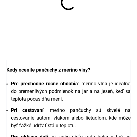
Merino body detské biely
baránok SAFA
€39,38
Kedy oceníte pančuchy z merino vlny?
Pre prechodné ročné obdobia
: merino vlna je ideálna
do premenlivých podmienok na jar a na jeseň, keď sa
teplota počas dňa mení.
Pri cestovaní
: merino pančuchy sú skvelé na
cestovanie autom, vlakom alebo lietadlom, kde môže
byť ťažké udržať stálu teplotu.
Pre aktívne deti
: ak vaše dieťa rado behá a hrá sa