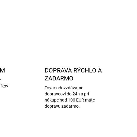
merino vlny
bez mulčovania
, s dôrazom na
etické
 zaobchádzanie so zvieratami.
OPÝTAŤ SA
STRÁŽIŤ
AM
DOPRAVA RÝCHLO A
ZADARMO
e
níkov
Tovar odovzdávame
dopravcovi do 24h a pri
nákupe nad 100 EUR máte
dopravu zadarmo.