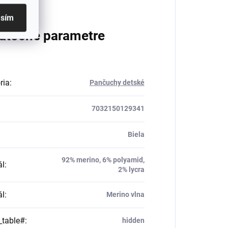
asím
atočné parametre
ria
:
Pančuchy detské
7032150129341
Biela
92% merino, 6% polyamid,
ál
:
2% lycra
ál
:
Merino vlna
_table#
:
hidden