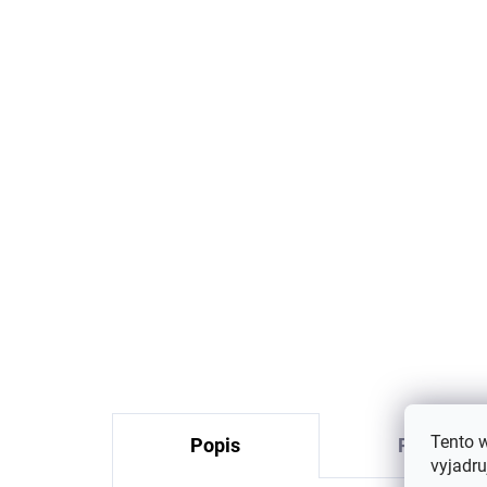
Merino body detské biely
baránok SAFA
€39,50
Tento 
Popis
Podobné (
vyjadru