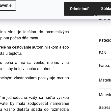
avenie
Odmietnuť
Súhl
Dod
rino vlna je ideálna do premenlivých
eplota počas dňa mení.
Kategó
velé na cestovanie autom, vlakom alebo
EAN
:
tálu teplotu.
do behá a hrá sa vonku, merino vlna
Farba
:
ot, aby bolo v suchu a pohodlí.
epelným vlastnostiam poskytuje merino
Materi
Materi
ľmi jednoduché, vždy sa riaďte výškou
návate, by mala zodpovedať nameranej
#sizes
ška vášho dieťaťa spadá do rozmedzia