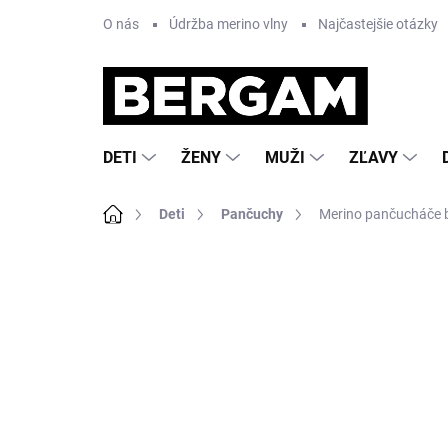
Prejsť
O nás
Údržba merino vlny
Najčastejšie otázky
na
obsah
DETI
ŽENY
MUŽI
ZĽAVY
Domov
Deti
Pančuchy
Merino pančucháče b
1 hodnotenie
Podrobnosti hodnoteni