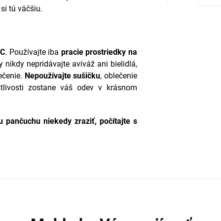
i tú väčšiu.
°C
. Používajte iba
pracie prostriedky na
 nikdy nepridávajte aviváž ani bielidlá,
ečenie.
Nepoužívajte sušičku
, oblečenie
stlivosti zostane váš odev v krásnom
 pančuchu niekedy zraziť, počítajte s