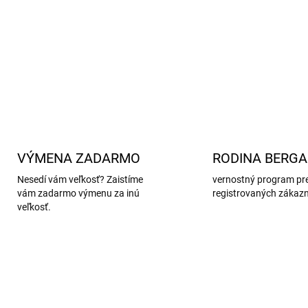
Vyrobené z vysokokvalitnej 
poľnohospodárstvo a šetrné
DETAILNÉ INFORMÁCIE
VÝMENA ZADARMO
RODINA BERG
Nesedí vám veľkosť? Zaistíme
vernostný program pr
vám zadarmo výmenu za inú
registrovaných zákaz
veľkosť.