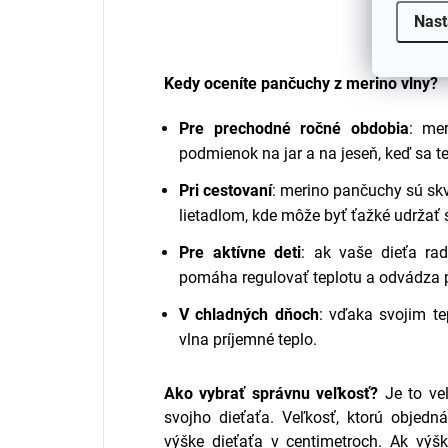
Nast
Kedy oceníte pančuchy z merino vlny?
Pre prechodné ročné obdobia
: me
podmienok na jar a na jeseň, keď sa t
Pri cestovaní
: merino pančuchy sú sk
lietadlom, kde môže byť ťažké udržať s
Pre aktívne deti
: ak vaše dieťa ra
pomáha regulovať teplotu a odvádza p
V chladných dňoch
: vďaka svojim t
vlna príjemné teplo.
Ako vybrať správnu veľkosť?
Je to ve
svojho dieťaťa. Veľkosť, ktorú objed
výške dieťaťa v centimetroch. Ak vý