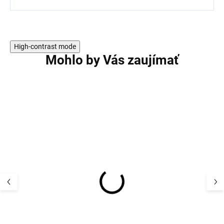
High-contrast mode
Mohlo by Vás zaujímať
Protišmykové merino
Detské protišm
ponožky modré RUGLE
merino ponožk