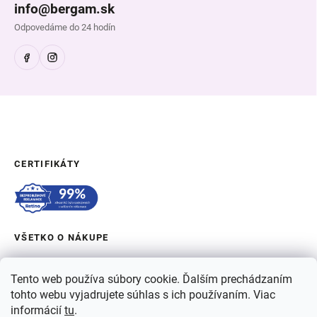
info@bergam.sk
Odpovedáme do 24 hodín
CERTIFIKÁTY
VŠETKO O NÁKUPE
OBJEDNÁVKA A DOPRAVA
Tento web používa súbory cookie. Ďalším prechádzaním
tohto webu vyjadrujete súhlas s ich používaním. Viac
O BERGAME
informácií
tu
.