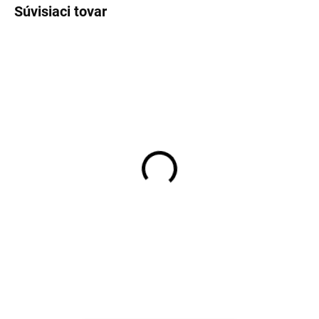
Súvisiaci tovar
Detské body z merino
Detské body z merino
vlny a hodvábu Cosilana
vlny a hodvábu Cosilana
s krátkym rukávom
s krátkym rukávom
červený pruh
modrý pruh
€27,98
€27,98
od
od