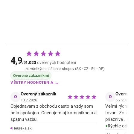
SAFA
SAFA sivé
8,37 €
9,92 €
4,9
/5
1.023
overených hodnotení
zo všetkých našich e-shopov (SK · CZ · PL · DE)
Overené zákazníkmi
VŠETKY HODNOTENIA →
Overený zákazník
Overený 
O
O
13.7.2026
6.7.2026
Objednavam z obchodu casto a vzdy som
Veľmi rýchle o
bola spokojna. Ocenujem aj komunikaciu a
tovar . Zo zľ
spatnu vazbu.
priaznivá . M
tiež konečne nieje celý mokrý / spotený a
+
Rýchle odosla
Heureka.sk
je mu lepšie .