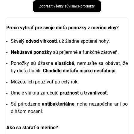
Zobraziť všetky súvisiace produkty
Prečo vybrať pre svoje dieťa ponožky z merino vlny?
Skvelý
odvod vlhkosti
, už žiadne spotené nohy.
Nekúsavé ponožky
sú príjemné a funkčné zároveň.
Ponožky sú úžasne
elastické
, nemusíte sa obávať, že
by dieťa tlačili.
Chodidlo dieťaťa nijako nesťahujú.
Môžete ich používať po celý rok
.
Umelé vlákna zaručujú
pružnosť
a
trvanlivosť
.
Sú prirodzene
antibakteriálne
, noha nezapácha ani po
dlhšom nosení.
Ako sa starať o merino?