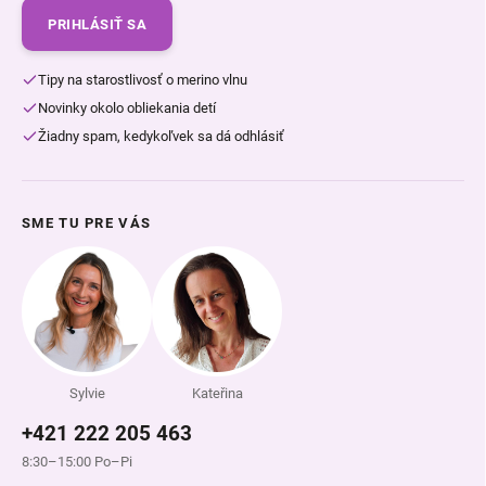
PRIHLÁSIŤ SA
Tipy na starostlivosť o merino vlnu
Novinky okolo obliekania detí
Žiadny spam, kedykoľvek sa dá odhlásiť
SME TU PRE VÁS
Sylvie
Kateřina
+421 222 205 463
8:30–15:00 Po–Pi