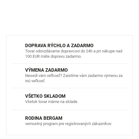
DETAILNÉ INFORMÁCIE
OPÝTAŤ SA
STRÁŽIŤ
DOPRAVA RÝCHLO A ZADARMO
Tovar odovzdávame dopravcovi do 24h a pri nákupe nad
100 EUR máte dopravu zadarmo.
VÝMENA ZADARMO
Nesedí vám veľkosť? Zaistíme vám zadarmo výmenu za
inú veľkosť.
VŠETKO SKLADOM
Všetok tovar máme na sklade.
RODINA BERGAM
vernostný program pre registrovaných zákazníkov