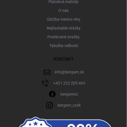
Platobné metódy
O nás
Údržba merino vlny
Nejčastejšie otázky
Predávané značky
Tabuľka veľkostí
KONTAKT
info
@
bergam.sk
+421 222 205 463
bergamcz
bergam_czsk