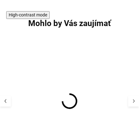
High-contrast mode
Mohlo by Vás zaujímať
RODINA BERGAM
RODINA BERGAM
Merino spací vak s
Merino spací va
nožičkami pre deti bio
nožičkami pre de
zajačikovia
bodkami Kaars