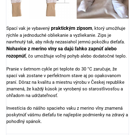
praktickým zipsom
Spací vak je vybavený
, ktorý umožňuje
rýchle a jednoduché obliekanie a vyzliekanie. Zips je
navrhnutý tak, aby nikdy nezasiahol jemnú pokožku dieťaťa.
Nohavice z merino vlny sa dajú ľahko zapnúť alebo
rozopnúť
, čo umožňuje voľný pohyb alebo dodatočné teplo.
Pranie v šetrnom cykle pri teplote do 30 °C zaručuje, že
spací vak zostane v perfektnom stave aj po opakovanom
praní. Dôraz na kvalitu a miestnu výrobu v Českej republike
znamená, že každý kúsok je vyrobený so starostlivosťou a
ohľadom na udržateľnosť.
Investícia do nášho spacieho vaku z merino vlny znamená
poskytnúť vášmu dieťaťu tie najlepšie podmienky na zdravý a
pohodlný spánok.