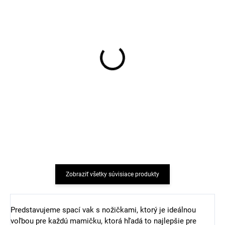
Merino ponožky pre
Detské merino ponožky
bábätko krémové
Trille SAFA svetloružové
FLUFFY od značky SAFA
€6,78
€8,37
Zobraziť všetky súvisiace produkty
Predstavujeme spací vak s nožičkami, ktorý je ideálnou
voľbou pre každú mamičku, ktorá hľadá to najlepšie pre