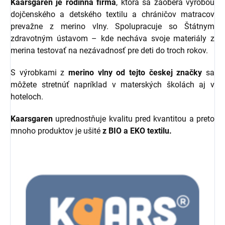
Kaarsgaren je rodinná firma
, ktorá sa zaoberá výrobou
dojčenského a detského textilu a chráničov matracov
prevažne z merino vlny. Spolupracuje so Štátnym
zdravotným ústavom – kde necháva svoje materiály z
merina testovať na nezávadnosť pre deti do troch rokov.
S výrobkami z
merino vlny od tejto českej značky
sa
môžete stretnúť napríklad v materských školách aj v
hoteloch.
Kaarsgaren
uprednostňuje kvalitu pred kvantitou a preto
mnoho produktov je ušité
z BIO a EKO textilu.