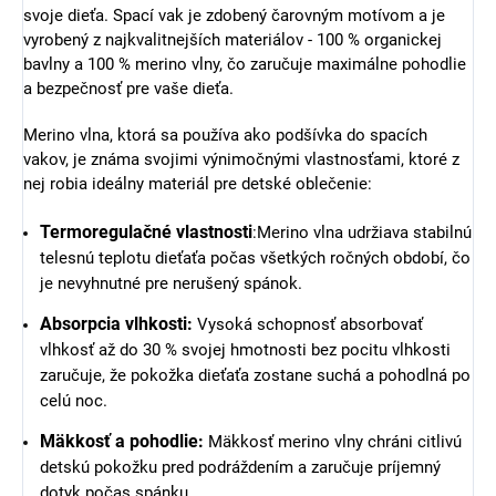
svoje dieťa. Spací vak je zdobený čarovným motívom a je
vyrobený z najkvalitnejších materiálov - 100 % organickej
bavlny a 100 % merino vlny, čo zaručuje maximálne pohodlie
a bezpečnosť pre vaše dieťa.
Merino vlna, ktorá sa používa ako podšívka do spacích
vakov, je známa svojimi výnimočnými vlastnosťami, ktoré z
nej robia ideálny materiál pre detské oblečenie:
Termoregulačné vlastnosti
:Merino vlna udržiava stabilnú
telesnú teplotu dieťaťa počas všetkých ročných období, čo
je nevyhnutné pre nerušený spánok.
Absorpcia vlhkosti:
Vysoká schopnosť absorbovať
vlhkosť až do 30 % svojej hmotnosti bez pocitu vlhkosti
zaručuje, že pokožka dieťaťa zostane suchá a pohodlná po
celú noc.
Mäkkosť a pohodlie:
Mäkkosť merino vlny chráni citlivú
detskú pokožku pred podráždením a zaručuje príjemný
dotyk počas spánku.