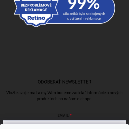
ODOBERAŤ NEWSLETTER
Vložte svoj e-mail a my Vám budeme zasielať informácie o nových
produktoch na našom e-shope.
EMAIL