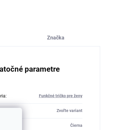
gumičky JOHANNE šedé
SAFA
€16,61
Značka
atočné parametre
ria
:
Funkčné tričko pre ženy
Zvoľte variant
Čierna