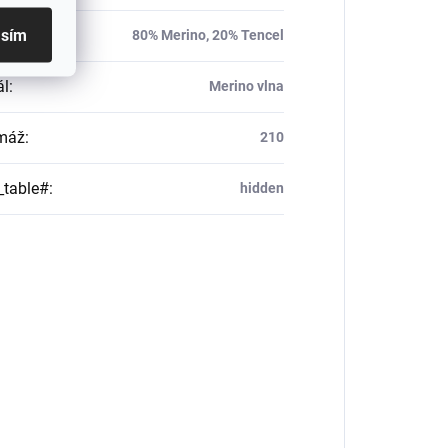
asím
ál
:
80% Merino, 20% Tencel
ál
:
Merino vlna
máž
:
210
_table#
:
hidden