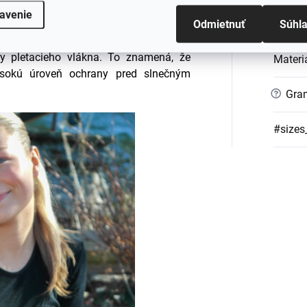
i jemné a husté. Tieto vlastnosti vlny
avenie
Odmietnuť
Súhl
vé (UV) žiarenie a chránia tak pokožku
Materi
 sa pohybuje v rozmedzí 20-50 (bavlna
ky pletacieho vlákna. To znamená, že
Materi
ysokú úroveň ochrany pred slnečným
?
Gra
#sizes