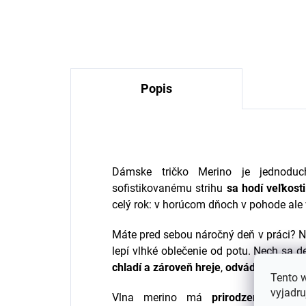
Greenatural
tex
TI
€7,98
Popis
Dámske tričko Merino je jednoduc
sofistikovanému strihu
sa hodí
veľkost
celý rok: v
horúcom
dňoch
v pohode
ale
Máte pred sebou náročný deň v práci? Ni
lepí vlhké oblečenie od potu. Nech sa d
chladí a zároveň hreje
,
odvádza pot a r
Tento 
vyjadru
Vlna merino má
prirodzenú ochr