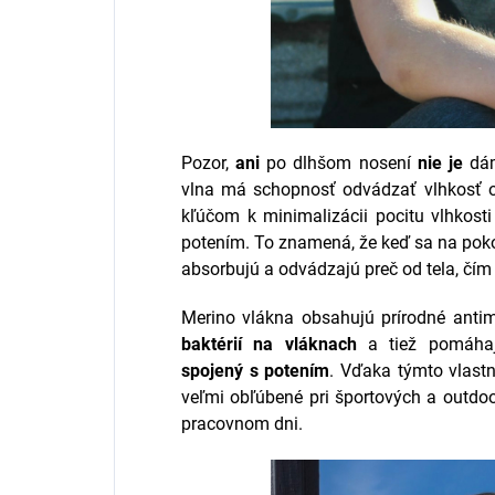
Pozor,
ani
po dlhšom nosení
nie je
dám
vlna má schopnosť odvádzať vlhkosť o
kľúčom k minimalizácii pocitu vlhkos
potením. To znamená, že keď sa na poko
absorbujú a odvádzajú preč od tela, čí
Merino vlákna obsahujú prírodné antimi
baktérií na vláknach
a tiež pomáh
spojený s potením
. Vďaka týmto vlast
veľmi obľúbené pri športových a outdoo
pracovnom dni.