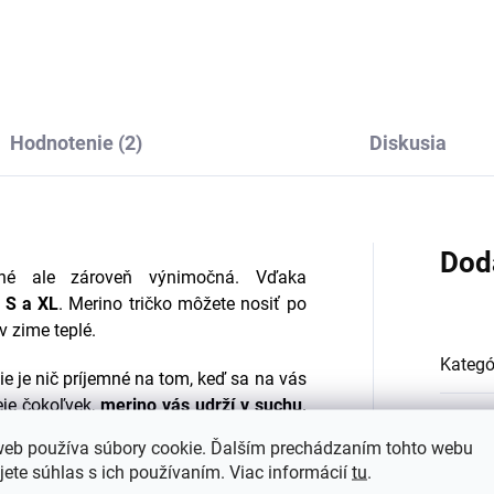
til z merino vlny
gumičky JOHANNE
ERRA VERDE
čierne SAFA
€9,85
€16,61
Hodnotenie (2)
Diskusia
Dod
hé
ale zároveň
výnimočná. Vďaka
i S a XL
.
Merino tričko môžete nosiť po
 v
zime
teplé
.
Kategó
e je nič príjemné na tom, keď sa na vás
eje čokoľvek,
merino vás udrží v suchu,
EAN
:
ýchlo schne
.
web používa súbory cookie. Ďalším prechádzaním tohto webu
jete súhlas s ich používaním. Viac informácií
tu
.
Farba
:
anu pred slnečným žiarením
vďaka