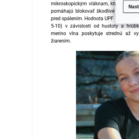
mikroskopickým vláknam, ktoré sú veľm
Nast
pomáhajú blokovať škodlivé ultrafialo
pred spálením.
Hodnota UPF merino vlny
5-10) v závislosti od hustoty a hrúb
merino vlna poskytuje strednú až v
žiarením.