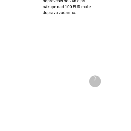
dopravcovi do 24h a pri
nákupe nad 100 EUR máte
dopravu zadarmo.
Ďalší
produkt
2 páry dámske merino
ponožky tenké bez