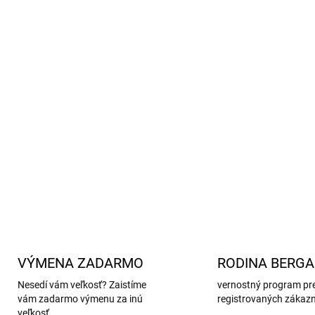
Skvelá
priedušnosť
- merin
Antibakteriálne vlastnost
predchádzať škodlivým bak
Tričko z merino vlny je skv
Prirodzená
ochrana
pred š
Vyrobené z vysokokvalitnej 
poľnohospodárstvo a šetrné
DETAILNÉ INFORMÁCIE
VÝMENA ZADARMO
RODINA BERG
Nesedí vám veľkosť? Zaistíme
vernostný program pr
vám zadarmo výmenu za inú
registrovaných zákaz
veľkosť.