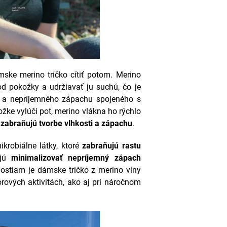
ske merino tričko cítiť potom.
Merino
d pokožky a udržiavať ju suchú, čo je
ti a nepríjemného zápachu spojeného s
žke vylúči pot, merino vlákna ho rýchlo
m
zabraňujú tvorbe vlhkosti a zápachu
.
krobiálne látky, ktoré
zabraňujú rastu
ajú
minimalizovať nepríjemný zápach
nostiam je dámske tričko z merino vlny
rových aktivitách, ako aj pri náročnom