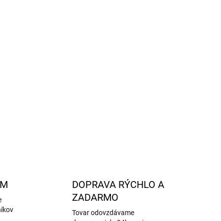
o vlna vám umožní zostať v pohodlí po celý deň.
i
dámskeho trička z merino vlny pomáhajú
tériám, ktoré môžu spôsobiť kožné problémy.
elé
počas celého roka
.
kodlivým
UV žiarením
.
merino vlny
bez mulčovania
, s dôrazom na etické
 zaobchádzanie so zvieratami.
OPÝTAŤ SA
STRÁŽIŤ
AM
DOPRAVA RÝCHLO A
ZADARMO
e
níkov
Tovar odovzdávame