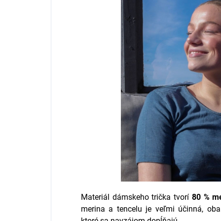
Materiál dámskeho trička tvorí
80 % me
merina a tencelu je veľmi účinná, oba
ktoré sa navzájom dopĺňajú.