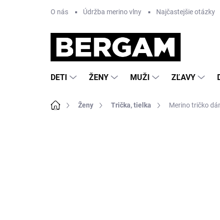
Prejsť
O nás
Údržba merino vlny
Najčastejšie otázky
na
obsah
DETI
ŽENY
MUŽI
ZĽAVY
Domov
Ženy
Trička, tielka
Merino tričko d
2 hodnotenia
Podrobnosti hodnoteni