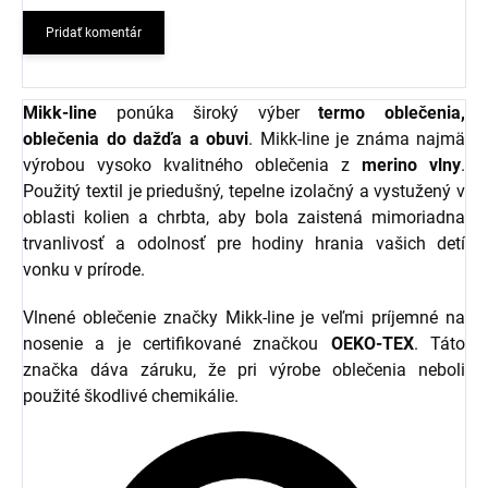
Pridať komentár
Mikk-line
ponúka široký výber
termo oblečenia,
oblečenia do dažďa a obuvi
. Mikk-line je známa najmä
výrobou vysoko kvalitného oblečenia z
merino vlny
.
Použitý textil je priedušný, tepelne izolačný a vystužený v
oblasti kolien a chrbta, aby bola zaistená mimoriadna
trvanlivosť a odolnosť pre hodiny hrania vašich detí
vonku v prírode.
Vlnené oblečenie značky Mikk-line je veľmi príjemné na
nosenie a je certifikované značkou
OEKO-TEX
. Táto
značka dáva záruku, že pri výrobe oblečenia neboli
použité škodlivé chemikálie.