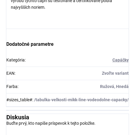
výrobu týchto capri sú testované a certifikované podľa
najvyšších noriem.
Dodatočné parametre
Kategória
:
Capáčky
EAN
:
Zvoľte variant
Farba
:
Ružová, Hnedá
#sizes_table#
:
/tabulka-velkosti-mikk-line-vodeodolne-capacky/
Diskusia
Buďte prvý, kto napíše príspevok k tejto položke.