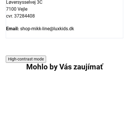
Løversysselvej 3C
7100 Vejle
cvr. 37284408
Email:
shop-mikk-line@luxkids.dk
High-contrast mode
Mohlo by Vás zaujímať
AKCIA