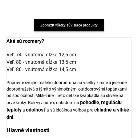
Zobraziť všetky súvisiace produkty
Aké sú rozmery?
Veľ. 74 - vnútorná dĺžka
12,5 cm
Veľ. 80 - vnútorná dĺžka
13,5 cm
Veľ. 86 - vnútorná dĺžka
14,5 cm
Pripravte svojho malého dobrodruha na všetky zimné a jesenné
dobrodružstvá s týmito výnimočnými outdoorovými topánkami
od spoločnosti Mikk-Line. Tieto detské kvapkadlá sú skvelé na
pohodlie
reguláciu
prvé kroky. Boli vyvinuté s ohľadom na
,
teploty
odolnosť
chladné a vlhké
a
a
sú ideálnou voľbou pre
dni
.
Hlavné vlastnosti