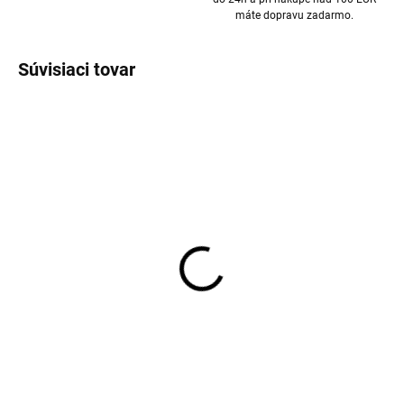
máte dopravu zadarmo.
Súvisiaci tovar
Merino tielko s
Merino tielko s
hodvábom so
hodvábom Cosilana
špagetovými
čierna farba
ramienkami Cosilana
€31,39
od
€34,11
od
krémová farba