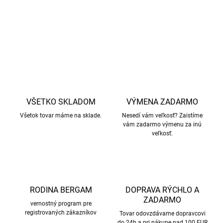
DETAILNÉ INFORMÁCIE
OPÝTAŤ SA
STRÁŽIŤ
VŠETKO SKLADOM
VÝMENA ZADARMO
Všetok tovar máme na sklade.
Nesedí vám veľkosť? Zaistíme
vám zadarmo výmenu za inú
veľkosť.
RODINA BERGAM
DOPRAVA RÝCHLO A
ZADARMO
vernostný program pre
registrovaných zákazníkov
Tovar odovzdávame dopravcovi
do 24h a pri nákupe nad 100 EUR