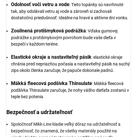
Odolnosť voči vetru a vode
: Tieto topánky sú navrhnuté
tak, aby odolávali vetru aj vode a zároveň si zachovali
dostatočnú priedušnosť. Ideálne na hravé a aktívne dni vonku.
Zosilnená protišmyková podrážka
: Vďaka gumovej
podrážke s protišmykovým povrchom bude vaše dieťa v
bezpečí v každom teréne.
Elastické okraje a nastaviteľný pásik
: elastické okraje
chránia pred nepriazňou počasia a nastaviteľný pásik na suchý
zips okolo členka zaručuje, že papuče dokonale padnú.
Mäkká fleecová podšívka Thinsulate
: Mäkká fleecová
podšívka Thinsulate zaručuje, že nohy vášho dieťaťa zostanú v
teple bez potenia.
Bezpečnosť a udržateľnosť
Spoločnosť Mikk-Line kladie veľký dôraz na udržateľnosť a
bezpečnosť, čo znamená, že všetky materiály použité na