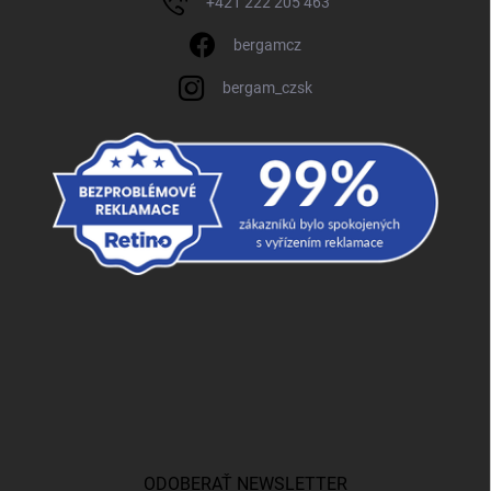
+421 222 205 463
bergamcz
bergam_czsk
ODOBERAŤ NEWSLETTER