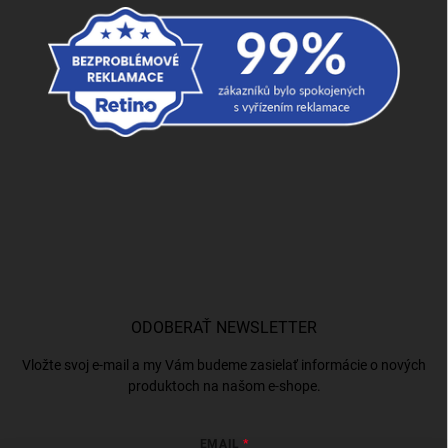
ODOBERAŤ NEWSLETTER
Vložte svoj e-mail a my Vám budeme zasielať informácie o nových
produktoch na našom e-shope.
EMAIL