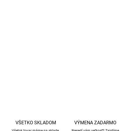
príjemné na kožu.
Hladké prevedenie:
Tenký a elegantný dizajn ideálny
do všetkých typov obuvi.
Vysoká odolnosť:
Vďaka kombinácii materiálov si
ponožky dlhšie udržia svoj tvar a odolajú
opotrebovaniu.
Údržba:
Prať v práčke na 40 °C. Nesmú sa sušiť v
sušičke.
DETAILNÉ INFORMÁCIE
OPÝTAŤ SA
STRÁŽIŤ
VŠETKO SKLADOM
VÝMENA ZADARMO
Všetok tovar máme na sklade.
Nesedí vám veľkosť? Zaistíme