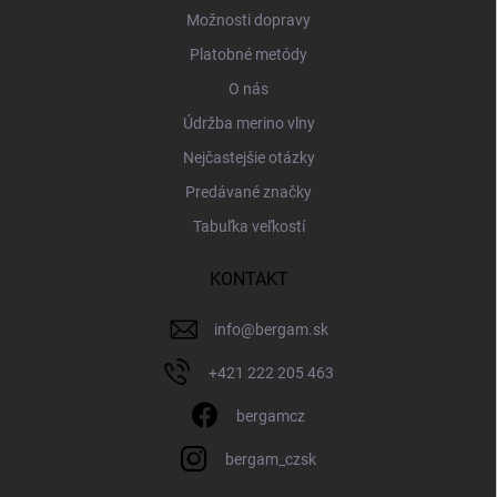
Možnosti dopravy
Platobné metódy
O nás
Údržba merino vlny
Nejčastejšie otázky
Predávané značky
Tabuľka veľkostí
KONTAKT
info
@
bergam.sk
+421 222 205 463
bergamcz
bergam_czsk