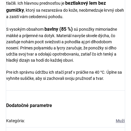
beztlakový lem bez
tlačili. Ich hlavnou prednosťou je
gumičky
, ktorý sa nezarezáva do kože, neobmedzuje krvný obeh
a zaistí vám celodennú pohodu.
bavlny (85 %)
S vysokým obsahom
sú ponožky mimoriadne
mäkké a príjemné na dotyk. Materiál navyše skvele dýcha, čo
zaisťuje nohám pocit sviežosti a pohodlia aj pri dlhodobom
nosení. Prímes polyamidu a lycry zaručuje, že ponožky si dlho
udržia svoj tvar a odolajú opotrebovaniu, zatiaľ čo ich tenký a
hladký dizajn sa hodí do každej obuvi.
Pre ich správnu údržbu ich stačí prať v práčke na 40 °C. Úplne sa
vyhnite sušičke, aby si zachovali svoju pružnosť a tvar.
Dodatočné parametre
Kategória
:
Muži