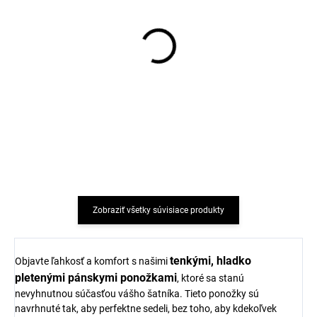
Prací gél z mydlových
Žlčové mydlo na pranie,
orechov na vlnu a
odstraňovač škvŕn
funkčný textil z merino
(krabička 140 g) TIERRA
vlny TIERRA VERDE
VERDE
€9,87
€2,97
Zobraziť všetky súvisiace produkty
tenkými, hladko
Objavte ľahkosť a komfort s našimi
pletenými pánskymi ponožkami
, ktoré sa stanú
nevyhnutnou súčasťou vášho šatníka. Tieto ponožky sú
navrhnuté tak, aby perfektne sedeli, bez toho, aby kdekoľvek